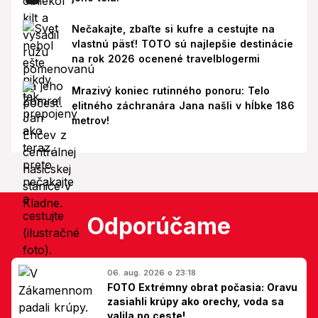
Nečakajte, zbaľte si kufre a cestujte na
vlastnú päsť! TOTO sú najlepšie destinácie
na rok 2026 ocenené travelblogermi
Mrazivý koniec rutinného ponoru: Telo
elitného záchranára Jana našli v hĺbke 186
metrov!
Odporúčame
06. aug. 2026 o 23:18
FOTO Extrémny obrat počasia: Oravu
zasiahli krúpy ako orechy, voda sa
valila po ceste!