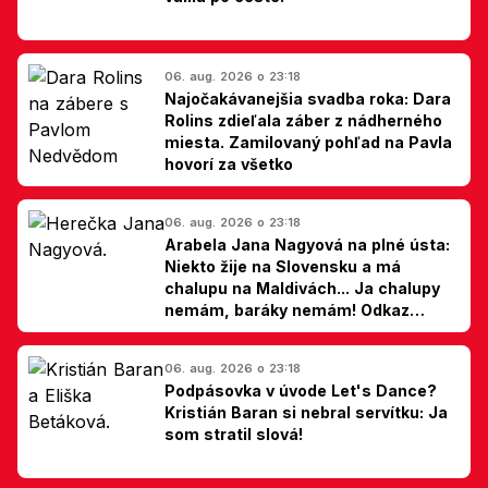
06. aug. 2026 o 23:18
Najočakávanejšia svadba roka: Dara
Rolins zdieľala záber z nádherného
miesta. Zamilovaný pohľad na Pavla
hovorí za všetko
06. aug. 2026 o 23:18
Arabela Jana Nagyová na plné ústa:
Niekto žije na Slovensku a má
chalupu na Maldivách... Ja chalupy
nemám, baráky nemám! Odkaz
Slovákom
06. aug. 2026 o 23:18
Podpásovka v úvode Let's Dance?
Kristián Baran si nebral servítku: Ja
som stratil slová!