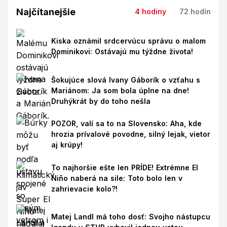
Najčítanejšie
4 hodiny
72 hodín
Kiska oznámil srdcervúcu správu o malom
Dominikovi: Ostávajú mu týždne života!
Šokujúce slová Ivany Gáborík o vzťahu s
Mariánom: Ja som bola úplne na dne!
Druhýkrát by do toho nešla
POZOR, valí sa to na Slovensko: Aha, kde
hrozia prívalové povodne, silný lejak, vietor
aj krúpy!
To najhoršie ešte len PRÍDE! Extrémne El
Niño naberá na sile: Toto bolo len v
zahrievacie kolo?!
Matej Landl má toho dosť: Svojho nástupcu