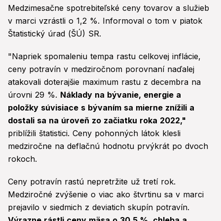
Medzimesačne spotrebiteľské ceny tovarov a služieb
v marci vzrástli o 1,2 %. Informoval o tom v piatok
Štatistický úrad (ŠÚ) SR.
"Napriek spomaleniu tempa rastu celkovej inflácie,
ceny potravín v medziročnom porovnaní naďalej
atakovali doterajšie maximum rastu z decembra na
úrovni 29 %.
Náklady na bývanie, energie a
položky súvisiace s bývaním sa mierne znížili a
dostali sa na úroveň zo začiatku roka 2022,"
priblížili štatistici. Ceny pohonných látok klesli
medziročne na deflačnú hodnotu prvýkrát po dvoch
rokoch.
Ceny potravín rastú nepretržite už tretí rok.
Medziročné zvýšenie o viac ako štvrtinu sa v marci
prejavilo v siedmich z deviatich skupín potravín.
Výrazne rástli ceny mäsa o 30,5 %, chleba a