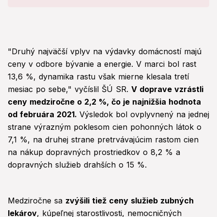
"Druhý najväčší vplyv na výdavky domácností majú
ceny v odbore bývanie a energie. V marci bol rast
13,6 %, dynamika rastu však mierne klesala tretí
mesiac po sebe," vyčíslil ŠÚ SR.
V doprave vzrástli
ceny medziročne o 2,2 %, čo je najnižšia hodnota
od februára 2021.
Výsledok bol ovplyvnený na jednej
strane výrazným poklesom cien pohonných látok o
7,1 %, na druhej strane pretrvávajúcim rastom cien
na nákup dopravných prostriedkov o 8,2 % a
dopravných služieb drahších o 15 %.
Medziročne sa
zvýšili tiež ceny služieb zubných
lekárov
, kúpeľnej starostlivosti, nemocničných