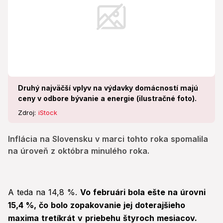
Druhý najväčší vplyv na výdavky domácností majú
ceny v odbore bývanie a energie (ilustračné foto).
Zdroj:
iStock
Inflácia na Slovensku v marci tohto roka spomalila
na úroveň z októbra minulého roka.
A teda na 14,8 %.
Vo februári bola ešte na úrovni
15,4 %, čo bolo zopakovanie jej doterajšieho
maxima tretíkrát v priebehu štyroch mesiacov.