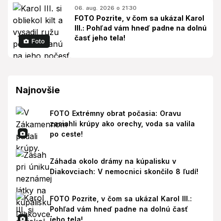
06. aug. 2026 o 21:30
FOTO Pozrite, v čom sa ukázal Karol
III.: Pohľad vám hneď padne na dolnú
časť jeho tela!
Foto
Najnovšie
FOTO Extrémny obrat počasia: Oravu
zasiahli krúpy ako orechy, voda sa valila
po ceste!
Záhada okolo drámy na kúpalisku v
Diakovciach: V nemocnici skončilo 8 ľudí!
FOTO Pozrite, v čom sa ukázal Karol III.:
Pohľad vám hneď padne na dolnú časť
jeho tela!