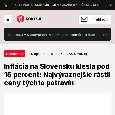
Prihlásiť
alisku v Diakovciach: V nemocnici skončilo 8 ľudí!
FOTO Pozrite
14. apr. 2023 o 10:45
Ekonomika
Ekonomika
14. apr. 2023 o 10:45
TASR,
Koktejl
Inflácia na Slovensku klesla pod
Inflácia na Slovensku klesla pod
15 percent: Najvýraznejšie rástli
15 percent: Najvýraznejšie rástli
ceny týchto potravín
ceny týchto potravín
Inflácia na Slovensku v marci tohto roka spomalila na
úroveň z októbra minulého roka.