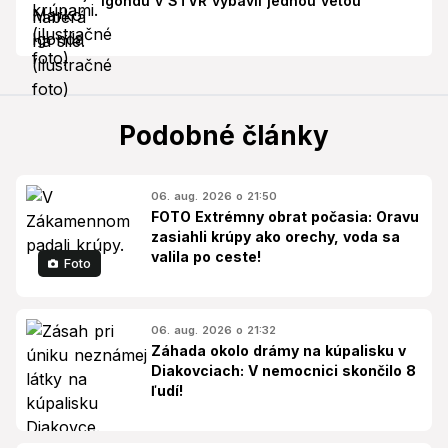
Igondu v STVR vybavil jednou vetou
Podobné články
06. aug. 2026 o 21:50
FOTO Extrémny obrat počasia: Oravu
zasiahli krúpy ako orechy, voda sa
valila po ceste!
Foto
06. aug. 2026 o 21:32
Záhada okolo drámy na kúpalisku v
Diakovciach: V nemocnici skončilo 8
ľudí!