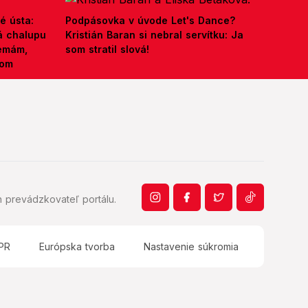
é ústa:
Podpásovka v úvode Let's Dance?
á chalupu
Kristián Baran si nebral servítku: Ja
nemám,
som stratil slová!
kom
 prevádzkovateľ portálu.
PR
Európska tvorba
Nastavenie súkromia