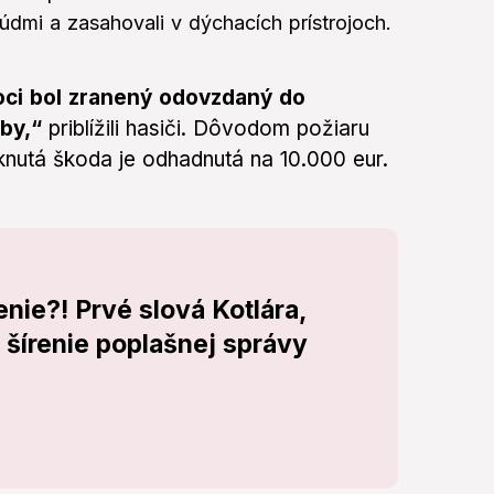
rúdmi a zasahovali v dýchacích prístrojoch.
oci bol zranený odovzdaný do
žby,“
priblížili hasiči. Dôvodom požiaru
nutá škoda je odhadnutá na 10.000 eur.
nie?! Prvé slová Kotlára,
 šírenie poplašnej správy