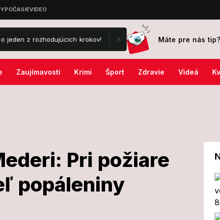
Máte pre nás tip
 rozhodujúcich krokov!
Nešťastie na Záhorí: Muž utrpel pri práci s
e
Zaujímavosti
Krimi
Šport
Zdravie
Videá
Kv
deri: Pri požiare
N
eľ popáleniny
kom Mederi: Pri