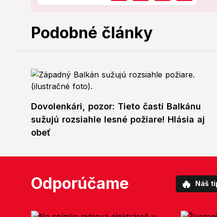
Podobné články
Dovolenkári, pozor: Tieto časti Balkánu
sužujú rozsiahle lesné požiare! Hlásia aj
obeť
Odporúčame
🔥
Náš ti