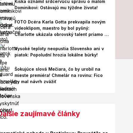
Kiska oznámil srdcervúcu správu o malom
Dominikovi: Ostávajú mu týždne života!
FOTO Dcéra Karla Gotta prekvapila novým
videoklipom, maestro by bol pyšný:
Charlotte ukázala obrovský talent priamo v
Paríži!
Vysoké teploty neopustia Slovensko ani v
piatok: Popoludní hrozia lokálne búrky!
Šokujúce slová Mečiara, čo by urobil na
mieste premiéra! Chmelár na rovinu: Fico
by mal návrh zvážiť
Ďalšie zaujímavé články