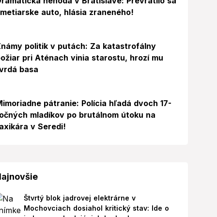
ramatická nehoda v Bratislave: Prevrátilo sa
metiarske auto, hlásia zraneného!
námy politik v putách: Za katastrofálny
ožiar pri Aténach vinia starostu, hrozí mu
vrdá basa
imoriadne pátranie: Polícia hľadá dvoch 17-
očných mladíkov po brutálnom útoku na
axikára v Seredi!
ajnovšie
Štvrtý blok jadrovej elektrárne v
Mochovciach dosiahol kritický stav: Ide o