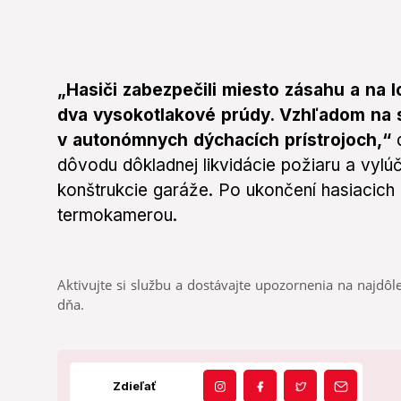
„Hasiči zabezpečili miesto zásahu a na lo
dva vysokotlakové prúdy. Vzhľadom na s
v autonómnych dýchacích prístrojoch,“
d
dôvodu dôkladnej likvidácie požiaru a vylú
konštrukcie garáže. Po ukončení hasiacich 
termokamerou.
Aktivujte si službu a dostávajte upozornenia na najdôle
dňa.
Zdieľať