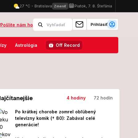
Prihlásiť
?
Pošlite nám ho
 lisom devastačné zranenia! Ratoval ho vrtuľník
Opäť ZAMILOVANÝ? 
ízy
Astrológia
Off Record
ajčítanejšie
4 hodiny
72 hodín
Po krátkej chorobe zomrel obľúbený
televízny komik († 80): Zabával celé
generácie!