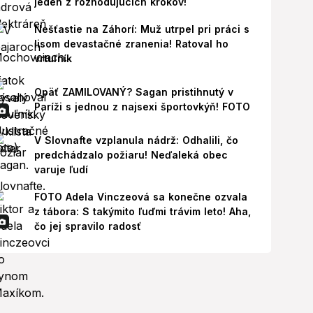
jeden z rozhodujúcich krokov!
Nešťastie na Záhorí: Muž utrpel pri práci s
lisom devastačné zranenia! Ratoval ho
vrtuľník
Opäť ZAMILOVANÝ? Sagan pristihnutý v
Paríži s jednou z najsexi športovkýň! FOTO
V Slovnafte vzplanula nádrž: Odhalili, čo
predchádzalo požiaru! Neďaleká obec
varuje ľudí
FOTO Adela Vinczeová sa konečne ozvala
z tábora: S takýmito ľuďmi trávim leto! Aha,
čo jej spravilo radosť