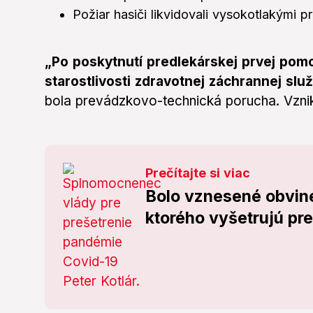
Požiar hasiči likvidovali vysokotlakými p
„Po poskytnutí predlekárskej prvej pom
starostlivosti zdravotnej záchrannej slu
bola prevádzkovo-technická porucha. Vznik
Prečítajte si viac
Bolo vznesené obvine
ktorého vyšetrujú pre