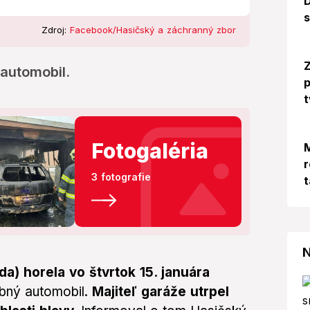
D
s
Zdroj:
Facebook/Hasičský a záchranný zbor
Z
automobil.
p
t
Fotogaléria
M
r
3 fotografie
t
N
) horela vo štvrtok 15. januára
obný automobil.
Majiteľ garáže utrpel