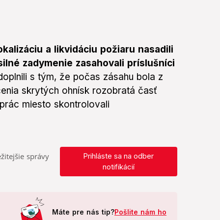
kalizáciu a likvidáciu požiaru nasadili
ilné zadymenie zasahovali príslušníci
oplnili s tým, že počas zásahu bola z
čenia skrytých ohnísk rozobratá časť
prác miesto skontrolovali
žitejšie správy
Prihláste sa na odber
notifikácií
Máte pre nás tip?
Pošlite nám ho