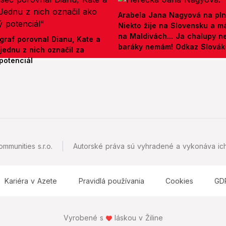
Arabela Jana Nagyová na pln
Niekto žije na Slovensku a m
na Maldivách... Ja chalupy 
graf porovnal Dianu, Kate a
baráky nemám! Odkaz Slová
jednu z nich označil za
potenciál
mmunities s.r.o.
Autorské práva sú vyhradené a vykonáva ich
Kariéra v Azete
Pravidlá používania
Cookies
GD
Vyrobené s
láskou v Žiline