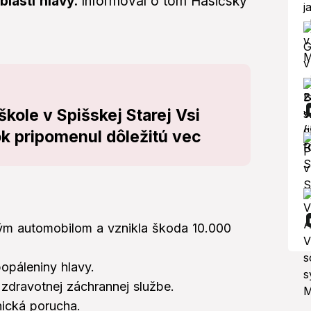
blasti hlavy.
Informoval o tom Hasičský
kole v Spišskej Starej Vsi
ok pripomenul dôležitú vec
ým automobilom a vznikla škoda 10.000
popáleniny hlavy.
zdravotnej záchrannej službe.
nická porucha.