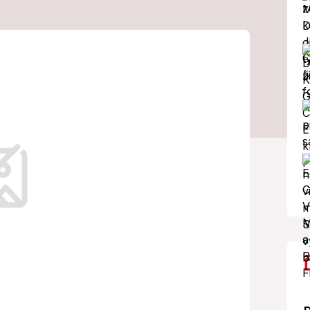
e utrpel majiteľ
lavy!
obný automobil.