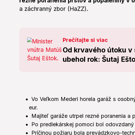
rezné poranenia prstov a popáleniny v o
a záchranný zbor (HaZZ).
Prečítajte si viac
Od krvavého útoku v š
ubehol rok: Šutaj Ešt
Vo Veľkom Mederi horela garáž s osobn
eur.
Majiteľ garáže utrpel rezné poranenia a 
Po predlekárskej pomoci bol odovzdaný 
Príčinou požiaru bola prevádzkovo-tech