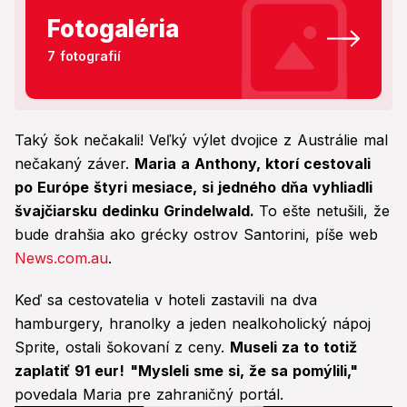
Fotogaléria
7 fotografií
Taký šok nečakali! Veľký výlet dvojice z Austrálie mal
nečakaný záver.
Maria a Anthony, ktorí cestovali
po Európe štyri mesiace, si jedného dňa vyhliadli
švajčiarsku dedinku Grindelwald.
To ešte netušili, že
bude drahšia ako grécky ostrov Santorini, píše web
News.com.au
.
Keď sa cestovatelia v hoteli zastavili na dva
hamburgery, hranolky a jeden nealkoholický nápoj
Sprite, ostali šokovaní z ceny.
Museli za to totiž
zaplatiť 91 eur!
"Mysleli sme si, že sa pomýlili,"
povedala Maria pre zahraničný portál.