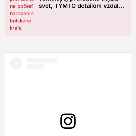
svet, TÝMTO detailom vzdala
poctu princeznej Diane!