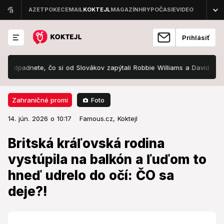
Prihlásiť
adnete, čo si od Slovákov zapýtali Robbie Williams a David Guetta! Ide
Foto
Zahraničné promi
14. jún. 2026 o 10:17
Zahraničné promi
14. jún. 2026 o 10:17
Britská kráľovská rodina vystúpila
Famous.cz,
Koktejl
na balkón a ľuďom to hneď udrelo
Britská kráľovská rodina
do očí: ČO sa deje?!
vystúpila na balkón a ľuďom to
hneď udrelo do očí: ČO sa
Všimli ste si to aj vy?
deje?!