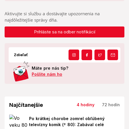
Aktivujte si službu a dostávajte upozornenia na
najdôležitejšie správy dňa.
Prihláste sa na odber notifikácií
Zdieľať
Máte pre nás tip?
Pošlite nám ho
Najčítanejšie
4 hodiny
72 hodín
Po krátkej chorobe zomrel obľúbený
televízny komik († 80): Zabával celé