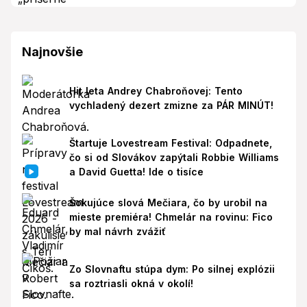
Najnovšie
Hit leta Andrey Chabroňovej: Tento
vychladený dezert zmizne za PÁR MINÚT!
Štartuje Lovestream Festival: Odpadnete,
čo si od Slovákov zapýtali Robbie Williams
a David Guetta! Ide o tisíce
Šokujúce slová Mečiara, čo by urobil na
mieste premiéra! Chmelár na rovinu: Fico
by mal návrh zvážiť
Zo Slovnaftu stúpa dym: Po silnej explózii
sa roztriasli okná v okolí!