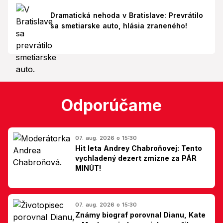
Dramatická nehoda v Bratislave: Prevrátilo
sa smetiarske auto, hlásia zraneného!
Odporúčame
07. aug. 2026 o 15:30
Hit leta Andrey Chabroňovej: Tento
vychladený dezert zmizne za PÁR
MINÚT!
07. aug. 2026 o 15:30
Známy biograf porovnal Dianu, Kate