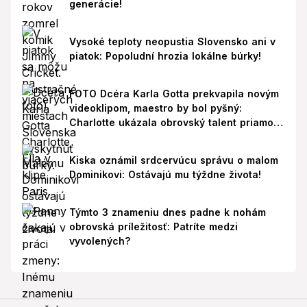
generácie!
Vysoké teploty neopustia Slovensko ani v
piatok: Popoludní hrozia lokálne búrky!
FOTO Dcéra Karla Gotta prekvapila novým
videoklipom, maestro by bol pyšný:
Charlotte ukázala obrovský talent priamo v
Paríži!
Kiska oznámil srdcervúcu správu o malom
Dominikovi: Ostávajú mu týždne života!
Týmto 3 znameniu dnes padne k nohám
obrovská príležitosť: Patríte medzi
vyvolených?