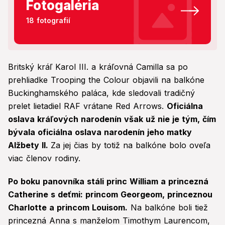
Fotogaléria
18 fotografií
Britský kráľ Karol III. a kráľovná Camilla sa po
prehliadke Trooping the Colour objavili na balkóne
Buckinghamského paláca, kde sledovali tradičný
prelet lietadiel RAF vrátane Red Arrows.
Oficiálna
oslava kráľových narodenín však už nie je tým, čím
bývala oficiálna oslava narodenín jeho matky
Alžbety II.
Za jej čias by totiž na balkóne bolo oveľa
viac členov rodiny.
Po boku panovníka stáli princ William a princezná
Catherine s deťmi: princom Georgeom, princeznou
Charlotte a princom Louisom.
Na balkóne boli tiež
princezná Anna s manželom Timothym Laurencom,