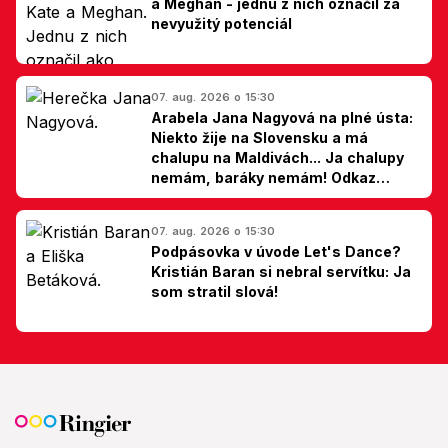
a Meghan - jednu z nich označil za
nevyužitý potenciál
07. aug. 2026 o 15:30
Arabela Jana Nagyová na plné ústa:
Niekto žije na Slovensku a má
chalupu na Maldivách... Ja chalupy
nemám, baráky nemám! Odkaz
Slovákom
07. aug. 2026 o 15:30
Podpásovka v úvode Let's Dance?
Kristián Baran si nebral servítku: Ja
som stratil slová!