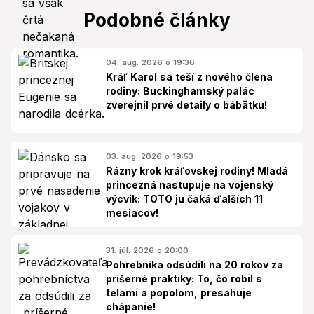
Podobné články
04. aug. 2026 o 19:36
Kráľ Karol sa teší z nového člena
rodiny: Buckinghamský palác
zverejnil prvé detaily o bábätku!
03. aug. 2026 o 19:53
Rázny krok kráľovskej rodiny! Mladá
princezná nastupuje na vojenský
výcvik: TOTO ju čaká ďalších 11
mesiacov!
31. júl. 2026 o 20:00
Pohrebníka odsúdili na 20 rokov za
príšerné praktiky: To, čo robil s
telami a popolom, presahuje
chápanie!