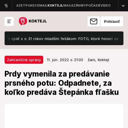
Prihlásiť
opäť s o 31 rokov mladším fešákom: FOTO, ktoré hovorí za všetko!
11. jún. 2022 o 21:00
Zahraničné správy
Zahraničné správy
11. jún. 2022 o 21:00
žani,
Koktejl
Prdy vymenila za predávanie
Prdy vymenila za predávanie
prsného potu: Odpadnete, za
prsného potu: Odpadnete, za
koľko predáva Štepánka fľašku
koľko predáva Štepánka fľašku
Kráska, pôvodom z Československa, sa zviditeľnila
účinkovaním v reality šou 90 dní do svadby. Vďaka
televízii narástla jej popularita na sociálnych sieťach a
rozhodla sa z toho vyťažiť maximum.