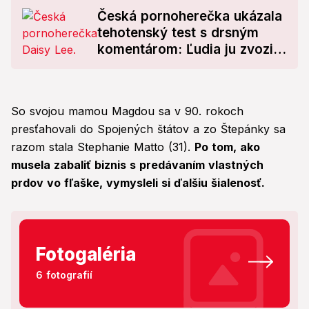
Česká pornoherečka ukázala
tehotenský test s drsným
komentárom: Ľudia ju zvozili
pod čiernu zem!
So svojou mamou Magdou sa v 90. rokoch
presťahovali do Spojených štátov a zo Štepánky sa
razom stala Stephanie Matto (31).
Po tom, ako
musela zabaliť biznis s predávaním vlastných
prdov vo fľaške, vymysleli si ďalšiu šialenosť.
Fotogaléria
6 fotografií