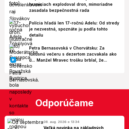
hraniciach explodoval dron, mimoriadne
zasadala bezpečnostná rada
Polícia hľadá len 17-ročnú Adelu: Od stredy
je nezvestná, spoznáte ju podľa tohto
detailu
Petra Bernasovská v Chorvátsku: Za
luxusnú večeru s dezertom zacvakala ako
u... Manžel Mravec trošku brblal, že...
Odporúčame
08. aug. 2026 o 13:34
Veľká novinka na základných