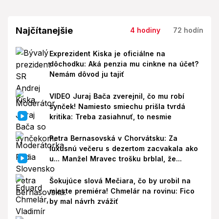
Najčítanejšie
4 hodiny
72 hodín
Exprezident Kiska je oficiálne na
dôchodku: Aká penzia mu cinkne na účet?
Nemám dôvod ju tajiť
VIDEO Juraj Bača zverejnil, čo mu robí
synček! Namiesto smiechu prišla tvrdá
kritika: Treba zasiahnuť, to nesmie
Petra Bernasovská v Chorvátsku: Za
luxusnú večeru s dezertom zacvakala ako
u... Manžel Mravec trošku brblal, že...
Šokujúce slová Mečiara, čo by urobil na
mieste premiéra! Chmelár na rovinu: Fico
by mal návrh zvážiť