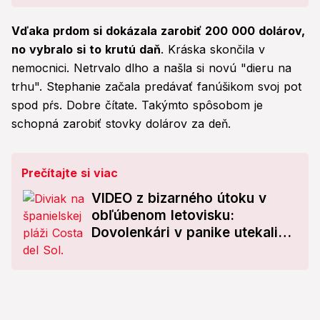
Vďaka prdom si dokázala zarobiť 200 000 dolárov,
no vybralo si to krutú daň
. Kráska skončila v
nemocnici. Netrvalo dlho a našla si novú "dieru na
trhu". Stephanie začala predávať fanúšikom svoj pot
spod pŕs. Dobre čítate. Takýmto spôsobom je
schopná zarobiť stovky dolárov za deň.
Prečítajte si viac
VIDEO z bizarného útoku v
obľúbenom letovisku:
Dovolenkári v panike utekali
pred týmto tvorom!