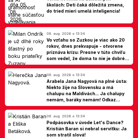
školách: Deti čaká dôležitá zmena,
do tried mieri umelá inteligencia!
08. aug. 2026 o 13:34
Vo vzťahu so Zuzkou je viac ako 20
rokov, dnes prekvapuje - otvorene
priznáva krízu: Presne v túto chvíľu
som vedel, že doma to nie je dobré,
hovorí Milan Ondrík
08. aug. 2026 o 13:34
Arabela Jana Nagyová na plné ústa:
Niekto žije na Slovensku a má
chalupu na Maldivách... Ja chalupy
nemám, baráky nemám! Odkaz
Slovákom
08. aug. 2026 o 13:34
Podpásovka v úvode Let's Dance?
Kristián Baran si nebral servítku: Ja
som stratil slová!