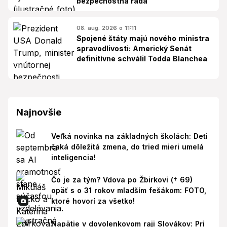
bezpečnostná rada
08. aug. 2026 o 11:11
Spojené štáty majú nového ministra
spravodlivosti: Americký Senát
definitívne schválil Todda Blanchea
Najnovšie
Veľká novinka na základných školách: Deti
čaká dôležitá zmena, do tried mieri umelá
inteligencia!
Čo je za tým? Vdova po Žbirkovi († 69)
opäť s o 31 rokov mladším fešákom: FOTO,
ktoré hovorí za všetko!
Napätie v dovolenkovom raji Slovákov: Pri