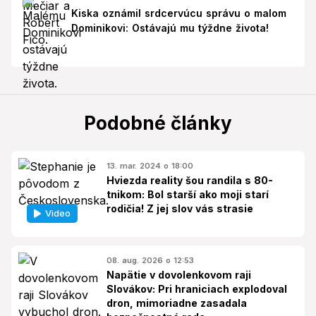
Kiska oznámil srdcervúcu správu o malom
Dominikovi: Ostávajú mu týždne života!
Podobné články
13. mar. 2024 o 18:00
Hviezda reality šou randila s 80-
tnikom: Bol starší ako moji starí
rodičia! Z jej slov vás strasie
Video
08. aug. 2026 o 12:53
Napätie v dovolenkovom raji
Slovákov: Pri hraniciach explodoval
dron, mimoriadne zasadala