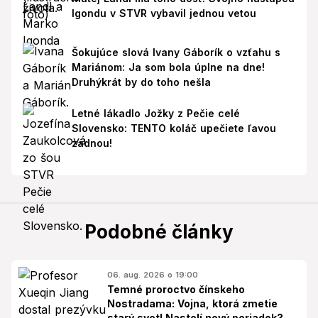
Igondu v STVR vybavil jednou vetou
Šokujúce slová Ivany Gáborík o vzťahu s
Mariánom: Ja som bola úplne na dne!
Druhýkrát by do toho nešla
Letné lákadlo Jožky z Pečie celé
Slovensko: TENTO koláč upečiete ľavou
zadnou!
Podobné články
06. aug. 2026 o 19:00
Temné proroctvo čínskeho
Nostradama: Vojna, ktorá zmetie
starý svet! Nastolí nový poriadok?