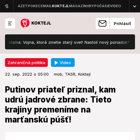
Prihlásiť
ama: Vojna, ktorá zmetie starý svet! Nastolí nový poriadok?
Slove
Video
Zahraničná politika
22. sep. 2022 o 05:00
Zahraničná politika
22. sep. 2022 o 05:00
Putinov priateľ priznal, kam udrú
mob,
TASR,
Koktejl
jadrové zbrane: Tieto krajiny
Putinov priateľ priznal, kam
premeníme na marťanskú púšť!
udrú jadrové zbrane: Tieto
krajiny premeníme na
Kde chcú udrieť?
marťanskú púšť!