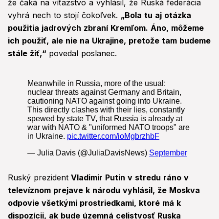
že čaká na víťazstvo a vyhlásil, že Ruská federácia
vyhrá nech to stojí čokoľvek.
„Bola tu aj otázka
použitia jadrových zbraní Kremľom. Áno, môžeme
ich použiť, ale nie na Ukrajine, pretože tam budeme
stále žiť,“
povedal poslanec.
Ruský prezident
Vladimir Putin v stredu ráno v
televíznom prejave k národu vyhlásil, že Moskva
odpovie všetkými prostriedkami, ktoré má k
dispozícii, ak bude územná celistvosť Ruska