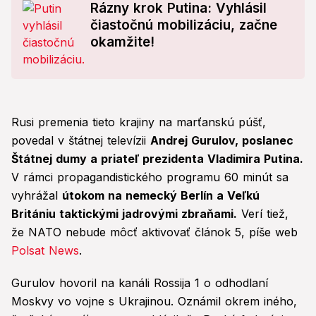
Rázny krok Putina: Vyhlásil
čiastočnú mobilizáciu, začne
okamžite!
Rusi premenia tieto krajiny na marťanskú púšť,
povedal v štátnej televízii
Andrej Gurulov, poslanec
Štátnej dumy a priateľ prezidenta Vladimira Putina.
V rámci propagandistického programu 60 minút sa
vyhrážal
útokom na nemecký Berlín a Veľkú
Britániu taktickými jadrovými zbraňami.
Verí tiež,
že NATO nebude môcť aktivovať článok 5, píše web
Polsat News
.
Gurulov hovoril na kanáli Rossija 1 o odhodlaní
Moskvy vo vojne s Ukrajinou. Oznámil okrem iného, ​​