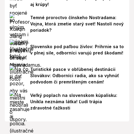
aj krúpy!
Temné proroctvo čínskeho Nostradama:
Vojna, ktorá zmetie starý svet! Nastolí nový
poriadok?
Slovensko pod paľbou živlov: Prihrnie sa to
v plnej sile, odborníci varujú pred škodami!
Turistické pasce v obľúbenej destinácii
Slovákov: Odborníci radia, ako sa vyhnúť
podvodom či premršteným cenám!
Veľký poplach na slovenskom kúpalisku:
Unikla neznáma látka! Ľudí trápia
zdravotné ťažkosti