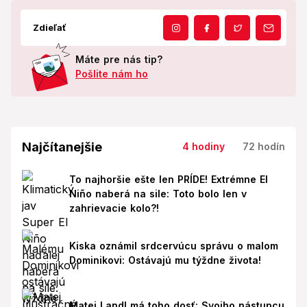
Zdieľať
Máte pre nás tip?
Pošlite nám ho
Najčítanejšie
4 hodiny
72 hodín
To najhoršie ešte len PRÍDE! Extrémne El
Niño naberá na sile: Toto bolo len v
zahrievacie kolo?!
Kiska oznámil srdcervúcu správu o malom
Dominikovi: Ostávajú mu týždne života!
Matej Landl má toho dosť: Svojho nástupcu