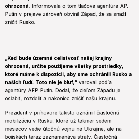
ohrozená.
Informovala o tom tlačová agentúra AP.
Putin v prejave zároveň obvinil Západ, že sa snaží
zničiť Rusko.
„Keď bude územná celistvosť našej krajiny
ohrozená, určite použijeme všetky prostriedky,
ktoré máme k dispozícii, aby sme ochránili Rusko a
našich ľudí. Toto nie je bluf,“
varoval podľa
agentúry AFP Putin. Dodal, že cieľom Západu je
oslabiť, rozdeliť a nakoniec zničiť našu krajinu.
Prezident v príhovore takisto oznámil čiastočnú
mobilizáciu v Rusku, ktoré už takmer sedem
mesiacov vedie útočnú vojnu na Ukrajine, ale na
bojiskách teraz zaznamenáva straty. Čiastočná