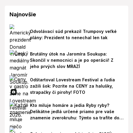
Najnovšie
Odvolávací súd prekazil Trumpovy veľké
plány: Prezident to nenechal len tak
Brutálny útok na Jaromíra Soukupa:
Skončil v nemocnici a je po operácii! Z
jeho prvých slov MRAZÍ
Odštartoval Lovestream Festival a ľudia
zažili šok: Pozrite na CENY za halušky,
strapačky či pirohy! FOTO
Kto miluje homáre a jedia Ryby ryby?
Delikátne jedlá určené priamo pre vaše
znamenie zverokruhu: Týmto sa trafíte do
ich chutí!