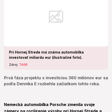
Pri Hornej Strede má známa automobilka
investovať miliardu eur (ilustračné foto).
Zdroj:
TASR
Prvá fáza projektu s investíciou 360 miliónov eur sa
podľa Denníka E rozbehla začiatkom tohto roka.
Nemecká automobilka Porsche zmenila svoje
zámery na rozšírenie výroby pri Hornej Strede a