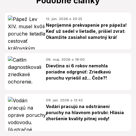
Podobné články
12. jún. 2026 o 20:25
Nepríjemné prekvapenie pre pápeža!
Keď už sedel v lietadle, prišiel zvrat:
Okamžite zasiahol samotný kráľ
06. máj. 2026 o 19:00
Dievčina si 6 rokov nemohla
poriadne odgrgnúť: Zriedkavú
poruchu vyriešil až... Čože?!
09. jan. 2026 o 12:42
Vodári pracujú na odstránení
poruchy na hlavnom potrubí: Hlásia
zhoršenie kvality pitnej vody!