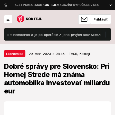
Prihlásiť
l v nemocnici a je po operácii! Z jeho prvých slov MRAZÍ
Odštart
29. mar. 2023 o 08:46
Ekonomika
Ekonomika
29. mar. 2023 o 08:46
TASR,
Koktejl
Dobré správy pre Slovensko: Pri
Dobré správy pre Slovensko: Pri
Hornej Strede má známa
Hornej Strede má známa
automobilka investovať miliardu
automobilka investovať miliardu
eur
eur
Prvá fáza projektu s investíciou 360 miliónov eur sa
podľa Denníka E rozbehla začiatkom tohto roka.