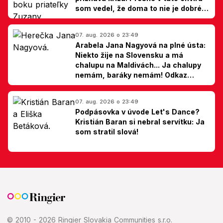
som vedel, že doma to nie je dobré,
hovorí Milan Ondrík
07. aug. 2026 o 23:49
Arabela Jana Nagyová na plné ústa:
Niekto žije na Slovensku a má
chalupu na Maldivách... Ja chalupy
nemám, baráky nemám! Odkaz
Slovákom
07. aug. 2026 o 23:49
Podpásovka v úvode Let's Dance?
Kristián Baran si nebral servítku: Ja
som stratil slová!
© 2010 - 2026 Ringier Slovakia Communities s.r.o.