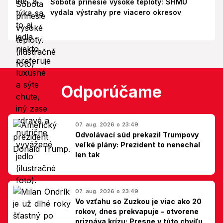
Sobota prinesie vysoké teploty: SHMÚ
vydala výstrahy pre viacero okresov
Odporúčame
07. aug. 2026 o 23:49
Odvolávací súd prekazil Trumpovy
veľké plány: Prezident to nenechal
len tak
07. aug. 2026 o 23:49
Vo vzťahu so Zuzkou je viac ako 20
rokov, dnes prekvapuje - otvorene
priznáva krízu: Presne v túto chvíľu