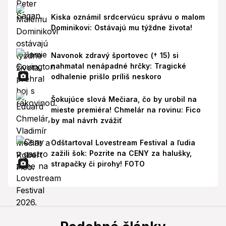
Kiska oznámil srdcervúcu správu o malom
Dominikovi: Ostávajú mu týždne života!
Navonok zdravý športovec († 15) si
nahmatal nenápadné hrčky: Tragické
odhalenie prišlo príliš neskoro
Šokujúce slová Mečiara, čo by urobil na
mieste premiéra! Chmelár na rovinu: Fico
by mal návrh zvážiť
Odštartoval Lovestream Festival a ľudia
zažili šok: Pozrite na CENY za halušky,
strapačky či pirohy! FOTO