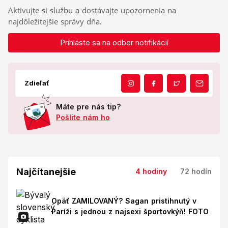
Aktivujte si službu a dostávajte upozornenia na
najdôležitejšie správy dňa.
Prihláste sa na odber notifikácií
Zdieľať
Máte pre nás tip?
Pošlite nám ho
Najčítanejšie
4 hodiny
72 hodín
Opäť ZAMILOVANÝ? Sagan pristihnutý v
Paríži s jednou z najsexi športovkýň! FOTO