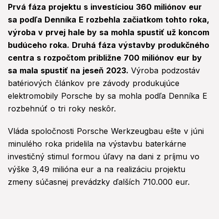
Prvá fáza projektu s investíciou 360 miliónov eur
sa podľa Denníka E rozbehla začiatkom tohto roka,
výroba v prvej hale by sa mohla spustiť už koncom
budúceho roka. Druhá fáza výstavby produkčného
centra s rozpočtom približne 700 miliónov eur by
sa mala spustiť na jeseň 2023.
Výroba podzostáv
batériových článkov pre závody produkujúce
elektromobily Porsche by sa mohla podľa Denníka E
rozbehnúť o tri roky neskôr.
Vláda spoločnosti Porsche Werkzeugbau ešte v júni
minulého roka pridelila na výstavbu baterkárne
investičný stimul formou úľavy na dani z príjmu vo
výške 3,49 milióna eur a na realizáciu projektu
zmeny súčasnej prevádzky ďalších 710.000 eur.