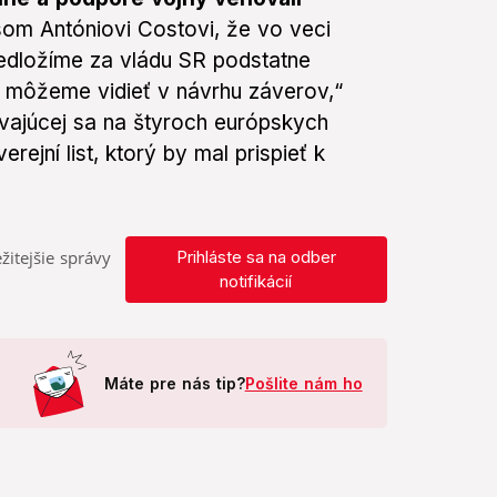
om Antóniovi Costovi, že vo veci
redložíme za vládu SR podstatne
es môžeme vidieť v návrhu záverov,“
vajúcej sa na štyroch európskych
ejní list, ktorý by mal prispieť k
žitejšie správy
Prihláste sa na odber
notifikácií
Máte pre nás tip?
Pošlite nám ho