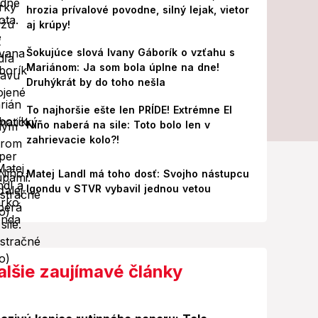
hrozia prívalové povodne, silný lejak, vietor
aj krúpy!
Šokujúce slová Ivany Gáborík o vzťahu s
Mariánom: Ja som bola úplne na dne!
Druhýkrát by do toho nešla
To najhoršie ešte len PRÍDE! Extrémne El
Niño naberá na sile: Toto bolo len v
zahrievacie kolo?!
Matej Landl má toho dosť: Svojho nástupcu
Igondu v STVR vybavil jednou vetou
alšie zaujímavé články