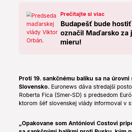
Prečítajte si viac
Budapešť bude hosti
označil Maďarsko za j
mieru!
Proti 19. sankčnému balíku sa na úrovni 
Slovensko.
Euronews dáva stredajší posto
Roberta Fica (Smer-SD) s predsedom Euró
ktorom šéf slovenskej vlády informoval v s
„Opakovane som Antóniovi Costovi pri
sa sankčnými balíkmi proti Rusku, kým 