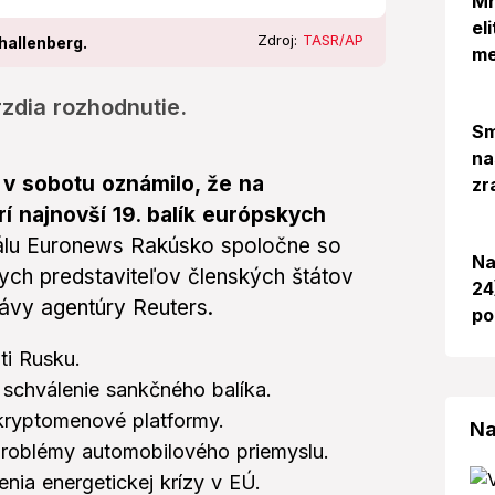
Mr
el
Zdroj:
TASR/AP
hallenberg.
me
zdia rozhodnutie.
Sm
na
 v sobotu oznámilo, že na
zr
 najnovší 19. balík európskych
tálu Euronews Rakúsko spoločne so
Na
lych predstaviteľov členských štátov
24
rávy agentúry Reuters.
po
ti Rusku.
schválenie sankčného balíka.
kryptomenové platformy.
Na
problémy automobilového priemyslu.
enia energetickej krízy v EÚ.