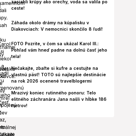
zasiahli krúpy ako orechy, voda sa valila po
ceste!
Záhada okolo drámy na kúpalisku v
Diakovciach: V nemocnici skončilo 8 ľudí!
FOTO Pozrite, v čom sa ukázal Karol III.:
Pohľad vám hneď padne na dolnú časť jeho
tela!
Nečakajte, zbaľte si kufre a cestujte na
vlastnú päsť! TOTO sú najlepšie destinácie
na rok 2026 ocenené travelblogermi
Mrazivý koniec rutinného ponoru: Telo
elitného záchranára Jana našli v hĺbke 186
metrov!