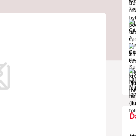
lík sankcií proti
nsko stále váha
sel brzdia rozhodnutie.
Ď