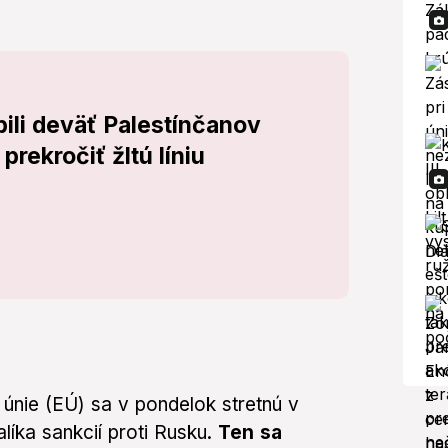
bili deväť Palestínčanov
prekročiť žltú líniu
 únie (EÚ) sa v pondelok stretnú v
líka sankcií proti Rusku.
Ten sa