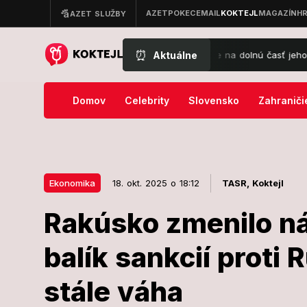
⏰
Aktuálne
zal Karol III.: Pohľad vám hneď padne na dolnú časť jeho tela!
Ne
Domov
Celebrity
Slovensko
Zahraniči
Ekonomika
18. okt. 2025 o 18:12
TASR,
Koktejl
Rakúsko zmenilo ná
18. okt. 2025 o 18:12
Ekonomika
balík sankcií proti
Rakúsko zmen
stále váha