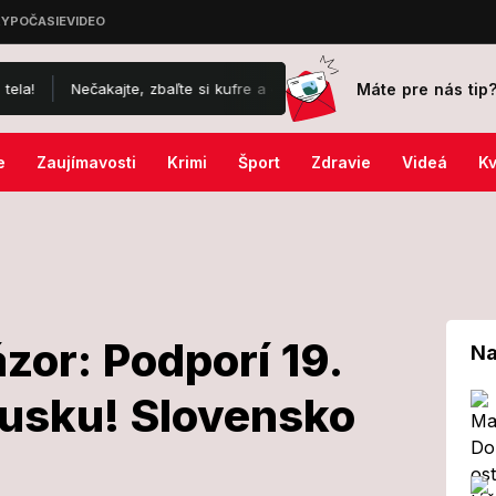
Máte pre nás tip
čakajte, zbaľte si kufre a cestujte na vlastnú päsť! TOTO sú najlepši
e
Zaujímavosti
Krimi
Šport
Zdravie
Videá
Kv
zor: Podporí 19.
Na
 Rusku! Slovensko
ilo názor: