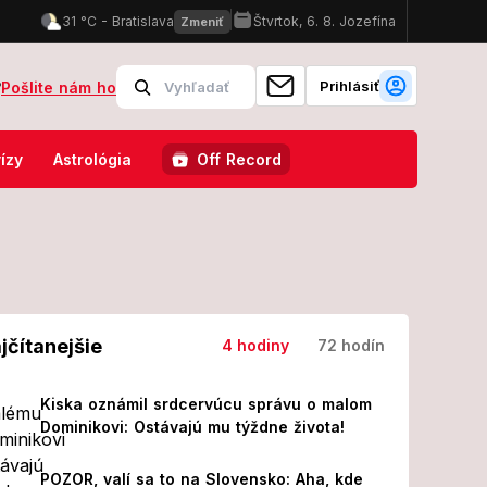
Prihlásiť
?
Pošlite nám ho
e destinácie na rok 2026 ocenené travelblogermi
Mrazivý koniec r
ízy
Astrológia
Off Record
jčítanejšie
4 hodiny
72 hodín
Kiska oznámil srdcervúcu správu o malom
Dominikovi: Ostávajú mu týždne života!
POZOR, valí sa to na Slovensko: Aha, kde