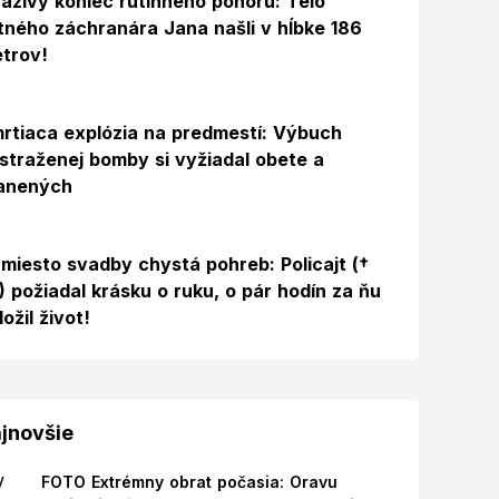
azivý koniec rutinného ponoru: Telo
itného záchranára Jana našli v hĺbke 186
trov!
rtiaca explózia na predmestí: Výbuch
straženej bomby si vyžiadal obete a
anených
miesto svadby chystá pohreb: Policajt (†
) požiadal krásku o ruku, o pár hodín za ňu
ložil život!
jnovšie
FOTO Extrémny obrat počasia: Oravu