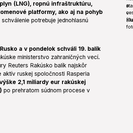
lyn (LNG), ropnú infraštruktúru,
ptomenové platformy, ako aj na pohyb
schválenie potrebuje jednohlasnú
Rusko a v pondelok schváli 19. balík
akúske ministerstvo zahraničných vecí.
úry Reuters Rakúsko balík najskôr
 aktív ruskej spoločnosti Rasperia
výške 2,1 miliardy eur rakúskej
)
po prehratom súdnom procese v