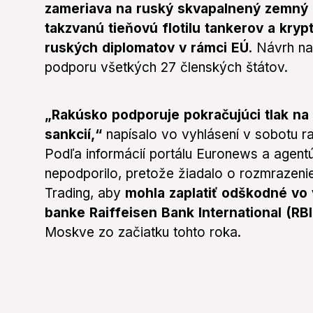
zameriava na ruský skvapalnený zemný p
takzvanú tieňovú flotilu tankerov a kry
ruských diplomatov v rámci EÚ.
Návrh na 
podporu všetkých 27 členských štátov.
„Rakúsko podporuje pokračujúci tlak na 
sankcií,“
napísalo vo vyhlásení v sobotu r
Podľa informácií portálu Euronews a agent
nepodporilo, pretože žiadalo o rozmrazenie
Trading, aby
mohla zaplatiť odškodné vo 
banke Raiffeisen Bank International (RBI
Moskve zo začiatku tohto roka.