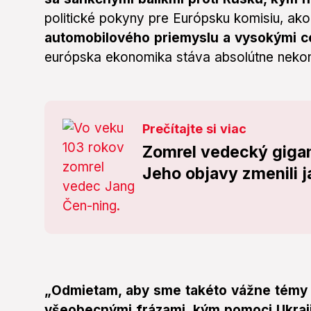
politické pokyny pre Európsku komisiu, ak
automobilového priemyslu a vysokými c
európska ekonomika stáva absolútne nekonk
Prečítajte si viac
Zomrel vedecký gigan
Jeho objavy zmenili j
„Odmietam, aby sme takéto vážne témy ‚
všeobecnými frázami, kým pomoci Ukraji