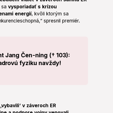
o sa
vysporiadať s krízou
enami energií
, kvôli ktorým sa
urencieschopná,“ spresnil premiér.
t Jang Čen-ning († 103):
adrovú fyziku navždy!
vybavili‘ v záveroch ER
ne a podpore vojny venovali