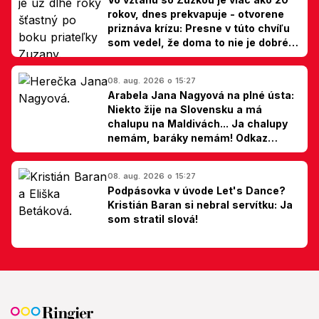
rokov, dnes prekvapuje - otvorene
priznáva krízu: Presne v túto chvíľu
som vedel, že doma to nie je dobré,
hovorí Milan Ondrík
08. aug. 2026 o 15:27
Arabela Jana Nagyová na plné ústa:
Niekto žije na Slovensku a má
chalupu na Maldivách... Ja chalupy
nemám, baráky nemám! Odkaz
Slovákom
08. aug. 2026 o 15:27
Podpásovka v úvode Let's Dance?
Kristián Baran si nebral servítku: Ja
som stratil slová!