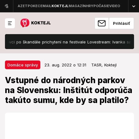
Prihlásiť
 po škandále prichytení na festivale Lovestream: Ivanka sa zabávala n
23. aug. 2022 o 12:31
Domáce správy
Domáce správy
23. aug. 2022 o 12:31
TASR,
Koktejl
Vstupné do národných parkov na
Vstupné do národných parkov
Slovensku: Inštitút odporúča
na Slovensku: Inštitút odporúča
takúto sumu, kde by sa platilo?
takúto sumu, kde by sa platilo?
Celkové ročné príjmy zo vstupného by mohli byť 6,6
až 11,1 milióna eur. Vyplýva to z analýzy Inštitútu
environmentálnej politiky (IEP) Národné parky 21.
storočia.