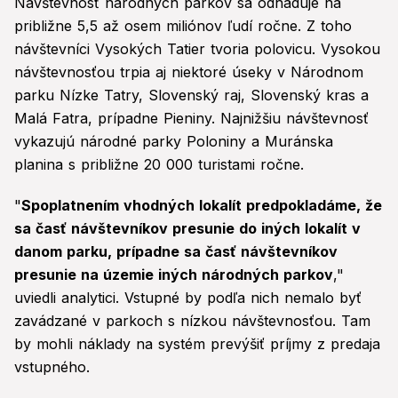
Návštevnosť národných parkov sa odhaduje na
približne 5,5 až osem miliónov ľudí ročne. Z toho
návštevníci Vysokých Tatier tvoria polovicu. Vysokou
návštevnosťou trpia aj niektoré úseky v Národnom
parku Nízke Tatry, Slovenský raj, Slovenský kras a
Malá Fatra, prípadne Pieniny. Najnižšiu návštevnosť
vykazujú národné parky Poloniny a Muránska
planina s približne 20 000 turistami ročne.
"
Spoplatnením vhodných lokalít predpokladáme, že
sa časť návštevníkov presunie do iných lokalít v
danom parku, prípadne sa časť návštevníkov
presunie na územie iných národných parkov
,"
uviedli analytici. Vstupné by podľa nich nemalo byť
zavádzané v parkoch s nízkou návštevnosťou. Tam
by mohli náklady na systém prevýšiť príjmy z predaja
vstupného.