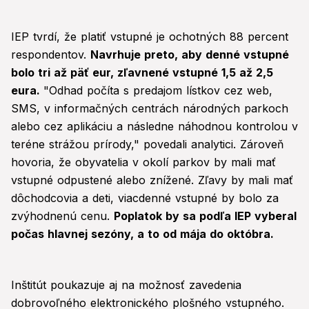
IEP tvrdí, že platiť vstupné je ochotných 88 percent
respondentov.
Navrhuje preto, aby denné vstupné
bolo tri až päť eur, zľavnené vstupné 1,5 až 2,5
eura.
"Odhad počíta s predajom lístkov cez web,
SMS, v informačných centrách národných parkoch
alebo cez aplikáciu a následne náhodnou kontrolou v
teréne strážou prírody," povedali analytici. Zároveň
hovoria, že obyvatelia v okolí parkov by mali mať
vstupné odpustené alebo znížené. Zľavy by mali mať
dôchodcovia a deti, viacdenné vstupné by bolo za
zvýhodnenú cenu.
Poplatok by sa podľa IEP vyberal
počas hlavnej sezóny, a to od mája do októbra.
Inštitút poukazuje aj na možnosť zavedenia
dobrovoľného elektronického plošného vstupného.