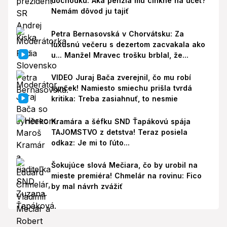
dôchodku: Aká penzia mu cinkne na účet?
Nemám dôvod ju tajiť
Petra Bernasovská v Chorvátsku: Za
luxusnú večeru s dezertom zacvakala ako
u... Manžel Mravec trošku brblal, že...
VIDEO Juraj Bača zverejnil, čo mu robí
synček! Namiesto smiechu prišla tvrdá
kritika: Treba zasiahnuť, to nesmie
Kramára a šéfku SND Ťapákovú spája
TAJOMSTVO z detstva! Teraz posiela
odkaz: Je mi to ľúto...
Šokujúce slová Mečiara, čo by urobil na
mieste premiéra! Chmelár na rovinu: Fico
by mal návrh zvážiť