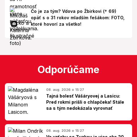
Čo je za tým? Vdova po Žbirkovi († 69)
opäť s o 31 rokov mladším fešákom: FOTO,
ktoré hovorí za všetko!
Odporúčame
08. aug. 2026 o 15:27
Tajná bolesť Vášáryovej a Lasicu:
Pred rokmi prišli o chlapčeka! Stále
sa s tým nedokázala vyrovnať
08. aug. 2026 o 15:27
Vo vzťahu so Zuzkou je viac ako 20