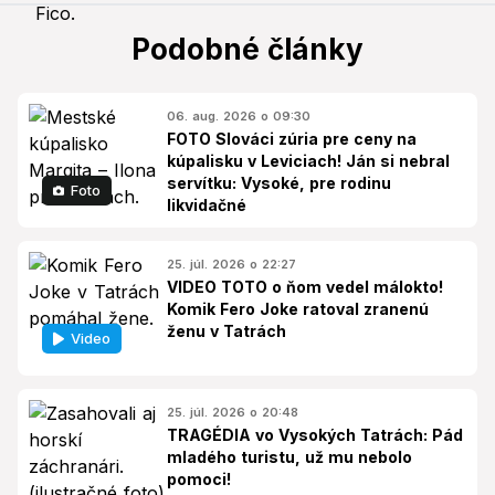
Podobné články
06. aug. 2026 o 09:30
FOTO Slováci zúria pre ceny na
kúpalisku v Leviciach! Ján si nebral
servítku: Vysoké, pre rodinu
Foto
likvidačné
25. júl. 2026 o 22:27
VIDEO TOTO o ňom vedel málokto!
Komik Fero Joke ratoval zranenú
ženu v Tatrách
Video
25. júl. 2026 o 20:48
TRAGÉDIA vo Vysokých Tatrách: Pád
mladého turistu, už mu nebolo
pomoci!