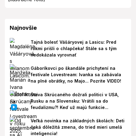
Najnovšie
Tajná bolesť Vášáryovej a Lasicu: Pred
rokmi prišli o chlapčeka! Stále sa s tým
nedokázala vyrovnať
Gáboríkovci po škandále prichytení na
festivale Lovestream: Ivanka sa zabávala
na plné obrátky, no Majo... Pozrite VIDEO!
Števa Skrúcaného dožrali politici v USA,
Rusku a na Slovensku: Vrátili sa do
feudalizmu?! Keď už majú funkcie...
Veľká novinka na základných školách: Deti
čaká dôležitá zmena, do tried mieri umelá
inteligencia!