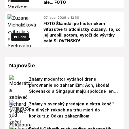
ale... FOTO
07. aug. 2026 o 12:30
FOTO Škandál po historickom
víťazstve triatlonistky Zuzany: To, čo
jej urobili potom, vytočí do vývrtky
Foto
celé SLOVENSKO!
Najnovšie
Známy moderátor vytiahol drsné
porovnanie so zahraničím: Ach, škoda!
Slovensko a Singapur majú spoločné len
jedno
Známy slovenský predajca elektra končí!
Po dlhých rokoch na trhu mieri do
konkurzu: Odkaz zákazníkom
Boháč Gáborík svoju rodinu zabezpečil: