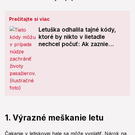
Prečítajte si viac
Letuška odhalila tajné kódy,
ktoré by nikto v lietadle
nechcel počuť: Ak zaznie
TOTO, ste v ohrození!
1. Výrazné meškanie letu
Čakanie v letiskovej hale sa môže vyplatiť. Nárok na