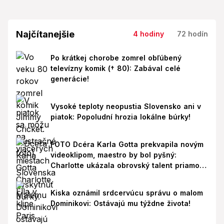
Najčítanejšie
4 hodiny
72 hodín
Po krátkej chorobe zomrel obľúbený
televízny komik († 80): Zabával celé
generácie!
Vysoké teploty neopustia Slovensko ani v
piatok: Popoludní hrozia lokálne búrky!
FOTO Dcéra Karla Gotta prekvapila novým
videoklipom, maestro by bol pyšný:
Charlotte ukázala obrovský talent priamo v
Paríži!
Kiska oznámil srdcervúcu správu o malom
Dominikovi: Ostávajú mu týždne života!