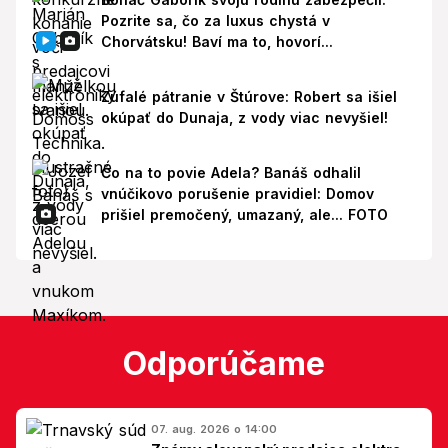
Pozrite sa, čo za luxus chystá v
Chorvátsku! Baví ma to, hovorí...
Zúfalé pátranie v Štúrove: Robert sa išiel
okúpať do Dunaja, z vody viac nevyšiel!
Čo na to povie Adela? Banáš odhalil
vnúčikovo porušenie pravidiel: Domov
prišiel premočený, umazaný, ale... FOTO
Odporúčame
07. aug. 2026 o 14:00