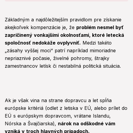
Základným a najdôležitejším pravidlom pre získanie
akejkoľvek kompenzácie je, že
problém nesmel byť
zapríčinený vonkajšími okolnosťami, ktoré letecká
spoločnosť nedokáže ovplyvniť.
Medzi takéto
„zásahy vyššej moci“ patrí napríklad mimoriadne
nepriaznivé počasie, živelné pohromy, štrajky
zamestnancov letísk či nestabilná politická situácia.
Ak je však vina na strane dopravcu a let spĺňa
európske kritériá (odlet z letiska v EÚ, alebo prílet do
EÚ s európskym dopravcom, vrátane Islandu,
Nórska a Švajčiarska),
nárok na odškodné vám
vzniká v troch hlavných prípadoch.