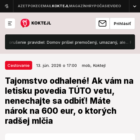
Prihlásiť
enie pravidiel: Domov prišiel premočený, umazaný, ale... FOTO
Zn
13. jún. 2026 o 17:00
Cestovanie
Cestovanie
13. jún. 2026 o 17:00
mob,
Koktejl
Tajomstvo odhalené! Ak vám na
Tajomstvo odhalené! Ak vám na
letisku povedia TÚTO vetu,
letisku povedia TÚTO vetu,
nenechajte sa odbiť! Máte nárok
nenechajte sa odbiť! Máte
na 600 eur, o ktorých radšej mlčia
nárok na 600 eur, o ktorých
Zbystrite pozornosť!
radšej mlčia