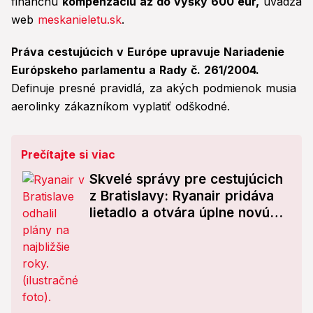
finančnú
kompenzáciu až do výšky 600 eur,
uvádza
web
meskanieletu.sk
.
Práva cestujúcich v Európe upravuje Nariadenie
Európskeho parlamentu a Rady č. 261/2004.
Definuje presné pravidlá, za akých podmienok musia
aerolinky zákazníkom vyplatiť odškodné.
Prečítajte si viac
Skvelé správy pre cestujúcich
z Bratislavy: Ryanair pridáva
lietadlo a otvára úplne novú
linku! Kam sa poletí?