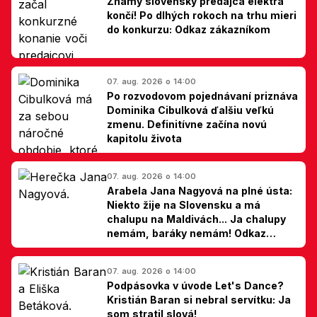
Známy slovenský predajca elektra
končí! Po dlhých rokoch na trhu mieri
do konkurzu: Odkaz zákazníkom
07. aug. 2026 o 14:00
Po rozvodovom pojednávaní priznáva
Dominika Cibulková ďalšiu veľkú
zmenu. Definitívne začína novú
kapitolu života
07. aug. 2026 o 14:00
Arabela Jana Nagyová na plné ústa:
Niekto žije na Slovensku a má
chalupu na Maldivách... Ja chalupy
nemám, baráky nemám! Odkaz
Slovákom
07. aug. 2026 o 14:00
Podpásovka v úvode Let's Dance?
Kristián Baran si nebral servítku: Ja
som stratil slová!