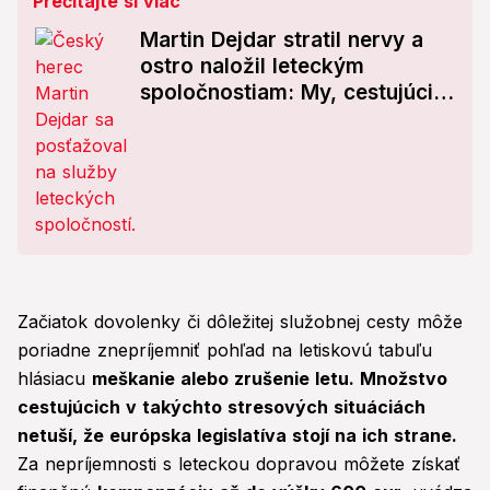
Prečítajte si viac
Martin Dejdar stratil nervy a
ostro naložil leteckým
spoločnostiam: My, cestujúci,
by sme si zaslúžili aspoň...
Začiatok dovolenky či dôležitej služobnej cesty môže
poriadne znepríjemniť pohľad na letiskovú tabuľu
hlásiacu
meškanie alebo zrušenie letu. Množstvo
cestujúcich v takýchto stresových situáciách
netuší, že európska legislatíva stojí na ich strane.
Za nepríjemnosti s leteckou dopravou môžete získať