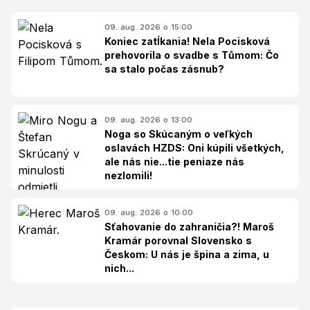
09. aug. 2026 o 15:00
Koniec zatĺkania! Nela Pocisková
prehovorila o svadbe s Tůmom: Čo
sa stalo počas zásnub?
09. aug. 2026 o 13:00
Noga so Skúcaným o veľkých
oslavách HZDS: Oni kúpili všetkých,
ale nás nie...tie peniaze nás
nezlomili!
09. aug. 2026 o 10:00
Sťahovanie do zahraničia?! Maroš
Kramár porovnal Slovensko s
Českom: U nás je špina a zima, u
nich...