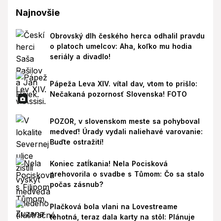
Najnovšie
Obrovský dlh českého herca odhalil pravdu
o platoch umelcov: Aha, koľko mu hodia
seriály a divadlo!
Pápeža Leva XIV. vítal dav, vtom to prišlo:
Nečakaná pozornosť Slovenska! FOTO
POZOR, v slovenskom meste sa pohyboval
medveď! Úrady vydali naliehavé varovanie:
Buďte ostražití!
Koniec zatĺkania! Nela Pocisková
prehovorila o svadbe s Tůmom: Čo sa stalo
počas zásnub?
Plačková bola vlani na Lovestreame
tehotná, teraz dala karty na stôl: Plánuje