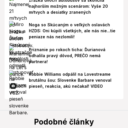
Zrážka dvoch autobusov sa skončila
najhorším možným scenárom: Vyše 20
mŕtvych a desiatky zranených
Noga so Skúcaným o veľkých oslavách
HZDS: Oni kúpili všetkých, ale nás nie...tie
peniaze nás nezlomili!
Priznanie po rokoch ticha: Ďurianová
odhalila pravý dôvod, PREČO nemá
partnera!
Robbie Williams odpálil na Lovestreame
brutálnu šou: Slovenke Barbare venoval
pieseň, reakcia, akú nečakal! VIDEO
Podobné články