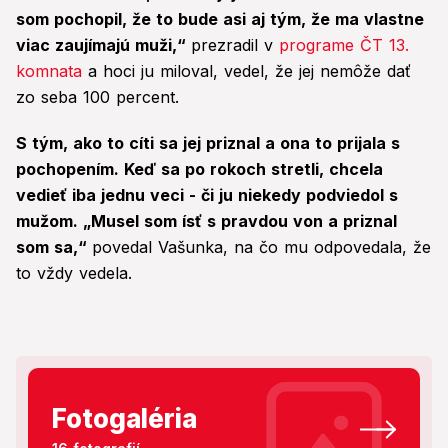
som pochopil, že to bude asi aj tým, že ma vlastne
viac zaujímajú muži,“
prezradil v
programe ČT 13.
komnata
a hoci ju miloval, vedel, že jej nemôže dať
zo seba 100 percent.
S tým, ako to cíti sa jej priznal a ona to prijala s
pochopením. Keď sa po rokoch stretli, chcela
vedieť iba jednu veci - či ju niekedy podviedol s
mužom. „Musel som ísť s pravdou von a priznal
som sa,“
povedal Vašunka, na čo mu odpovedala, že
to vždy vedela.
Fotogaléria