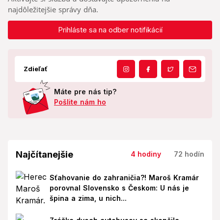
najdôležitejšie správy dňa.
Prihláste sa na odber notifikácií
Zdieľať
Máte pre nás tip?
Pošlite nám ho
Najčítanejšie
4 hodiny
72 hodín
Sťahovanie do zahraničia?! Maroš Kramár
porovnal Slovensko s Českom: U nás je
špina a zima, u nich...