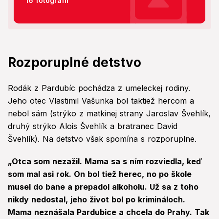
16 fotografií
Rozporuplné detstvo
Rodák z Pardubíc pochádza z umeleckej rodiny.
Jeho otec Vlastimil Vašunka bol taktiež hercom a
nebol sám (strýko z matkinej strany Jaroslav Švehlík,
druhý strýko Alois Švehlík a bratranec David
Švehlík). Na detstvo však spomína s rozporuplne.
„Otca som nezažil. Mama sa s ním rozviedla, keď
som mal asi rok. On bol tiež herec, no po škole
musel do bane a prepadol alkoholu. Už sa z toho
nikdy nedostal, jeho život bol po krimináloch.
Mama neznášala Pardubice a chcela do Prahy. Tak