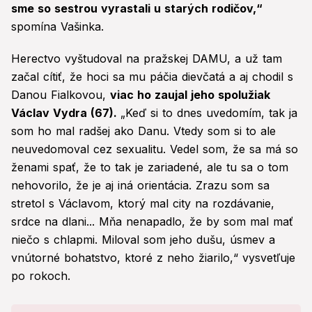
sme so sestrou vyrastali u starých rodičov,“
spomína Vašinka.
Herectvo vyštudoval na pražskej DAMU, a už tam
začal cítiť, že hoci sa mu páčia dievčatá a aj chodil s
Danou Fialkovou,
viac ho zaujal jeho spolužiak
Václav Vydra (67).
„Keď si to dnes uvedomím, tak ja
som ho mal radšej ako Danu. Vtedy som si to ale
neuvedomoval cez sexualitu. Vedel som, že sa má so
ženami spať, že to tak je zariadené, ale tu sa o tom
nehovorilo, že je aj iná orientácia. Zrazu som sa
stretol s Václavom, ktorý mal city na rozdávanie,
srdce na dlani... Mňa nenapadlo, že by som mal mať
niečo s chlapmi. Miloval som jeho dušu, úsmev a
vnútorné bohatstvo, ktoré z neho žiarilo,“ vysvetľuje
po rokoch.