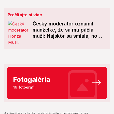
Prečítajte si viac
Český moderátor oznámil
manželke, že sa mu páčia
muži: Najskôr sa smiala, no
potom...
Fotogaléria
16 fotografií
Aktivujte si službu a dostávajte upozornenia na