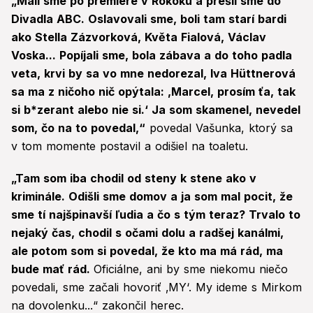
„Mali sme po premiére v Rokoku a prešli sme do
Divadla ABC. Oslavovali sme, boli tam starí bardi
ako Stella Zázvorková, Květa Fialová, Václav
Voska... Popíjali sme, bola zábava a do toho padla
veta, krvi by sa vo mne nedorezal, Iva Hüttnerová
sa ma z ničoho nič opýtala: ‚Marcel, prosím ťa, tak
si b*zerant alebo nie si.‘ Ja som skamenel, nevedel
som, čo na to povedal,“
povedal Vašunka, ktorý sa
v tom momente postavil a odišiel na toaletu.
„Tam som iba chodil od steny k stene ako v
kriminále. Odišli sme domov a ja som mal pocit, že
sme tí najšpinavší ľudia a čo s tým teraz? Trvalo to
nejaký čas, chodil s očami dolu a radšej kanálmi,
ale potom som si povedal, že kto ma má rád, ma
bude mať rád.
Oficiálne, ani by sme niekomu niečo
povedali, sme začali hovoriť ‚MY‘. My ideme s Mirkom
na dovolenku...“ zakončil herec.