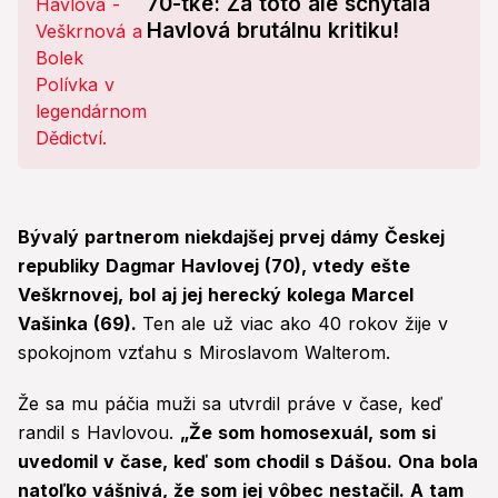
70-tke: Za toto ale schytala
Havlová brutálnu kritiku!
Bývalý partnerom niekdajšej prvej dámy Českej
republiky Dagmar Havlovej (70), vtedy ešte
Veškrnovej, bol aj jej herecký kolega Marcel
Vašinka (69).
Ten ale už viac ako 40 rokov žije v
spokojnom vzťahu s Miroslavom Walterom.
Že sa mu páčia muži sa utvrdil práve v čase, keď
randil s Havlovou.
„Že som homosexuál, som si
uvedomil v čase, keď som chodil s Dášou. Ona bola
natoľko vášnivá, že som jej vôbec nestačil. A tam