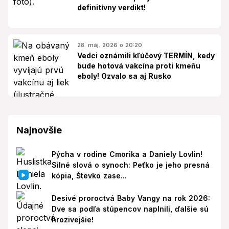
definitívny verdikt!
28. máj. 2026 o 20:20
Vedci oznámili kľúčový TERMÍN, kedy
bude hotová vakcína proti kmeňu
eboly! Ozvalo sa aj Rusko
Najnovšie
Pýcha v rodine Cmorika a Daniely Lovlin!
Silné slová o synoch: Peťko je jeho presná
kópia, Števko zase...
Desivé proroctvá Baby Vangy na rok 2026:
Dve sa podľa stúpencov naplnili, ďalšie sú
hrozivejšie!