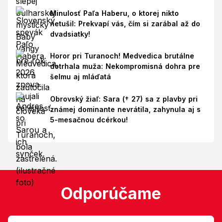
Minulosť Paľa Haberu, o ktorej nikto
netušil: Prekvapí vás, čím si zarábal až do
dvadsiatky!
Horor pri Turanoch! Medvedica brutálne
dotrhala muža: Nekompromisná dohra pre
šelmu aj mláďatá
Obrovský žiaľ: Sara († 27) sa z plavby pri
známej dominante nevrátila, zahynula aj s
5-mesačnou dcérkou!
Odporúčame