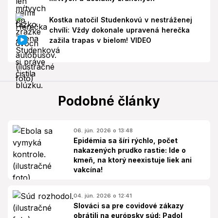
Kostka natočil Studenkovú v nestráženej
chvíli: Vždy dokonale upravená herečka
zažila trapas v bielom! VIDEO
Podobné články
06. jún. 2026 o 13:48
Epidémia sa šíri rýchlo, počet
nakazených prudko rastie: Ide o
kmeň, na ktorý neexistuje liek ani
vakcína!
04. jún. 2026 o 12:41
Slováci sa pre covidové zákazy
obrátili na európsky súd: Padol