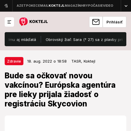
Prihlásiť
mu aj mláďatá
Obrovský žiaľ: Sara († 27) sa z plavby pri známej 
18. aug. 2022 o 18:58
Zdravie
Zdravie
18. aug. 2022 o 18:58
TASR,
Koktejl
Bude sa očkovať novou vakcínou?
Bude sa očkovať novou
Európska agentúra pre lieky
vakcínou? Európska agentúra
prijala žiadosť o registráciu
pre lieky prijala žiadosť o
Skycovion
registráciu Skycovion
Vakcína má slúžiť na prevenciu infekcie
koronavírusom.