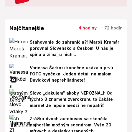
Najčítanejšie
4 hodiny
72 hodín
Sťahovanie do zahraničia?! Maroš Kramár
porovnal Slovensko s Českom: U nás je
špina a zima, u nich...
Vanessa Šarközi konečne ukázala prvú
FOTO synčeka: Jeden detail na malom
Davidkovi neprehliadnete!
Slovo „ďakujem“ akoby NEPOZNALI: Od
týchto 3 znamení zverokruhu to čakáte
márne! Je lepšie medzi ne nepatriť
Zrážka dvoch autobusov sa skončila
najhorším možným scenárom: Vyše 20
mŕtvych a desiatky zranených