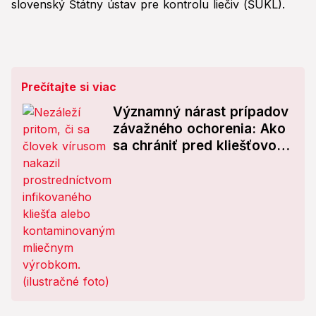
slovenský Štátny ústav pre kontrolu liečiv (ŠÚKL).
Prečítajte si viac
Významný nárast prípadov
závažného ochorenia: Ako
sa chrániť pred kliešťovou
encefalitídou