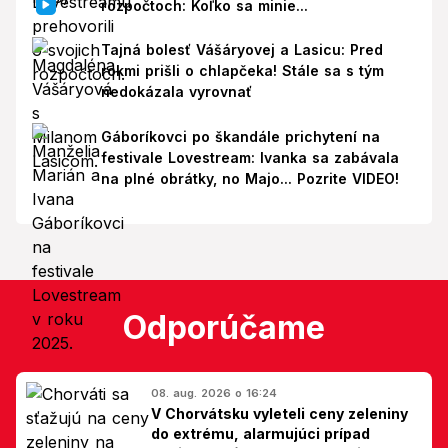
rozpočtoch: Koľko sa minie...
Tajná bolesť Vášáryovej a Lasicu: Pred
rokmi prišli o chlapčeka! Stále sa s tým
nedokázala vyrovnať
Gáboríkovci po škandále prichytení na
festivale Lovestream: Ivanka sa zabávala
na plné obrátky, no Majo... Pozrite VIDEO!
Odporúčame
08. aug. 2026 o 16:24
V Chorvátsku vyleteli ceny zeleniny
do extrému, alarmujúci prípad