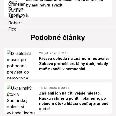
by mal návrh zvážiť
Podobné články
28. júl. 2026 o 21:15
Krvavá dohoda na známom festivale:
Zábavu prerušil brutálny útok, mladý
muž skončil v nemocnici
12. júl. 2026 o 09:56
Zasiahli ich najcitlivejšie miesto:
Ruskú rafinériu pohltili plamene, po
nočnom útoku hlásia obeť aj zranené
dieťa!