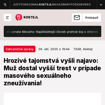
Prihlásiť
Lionela Messiho: Najdôležitejší človek prehral boj s chorobou!
Tis
09. okt. 2025 o 19:44
Zahraničné správy
Zahraničné správy
09. okt. 2025 o 19:44
TASR,
Koktejl
Hrozivé tajomstvá vyšli najavo:
Hrozivé tajomstvá vyšli najavo:
Muž dostal vyšší trest v prípade
Muž dostal vyšší trest v prípade
masového sexuálneho
masového sexuálneho
zneužívania!
zneužívania!
Padol nový vedikt!