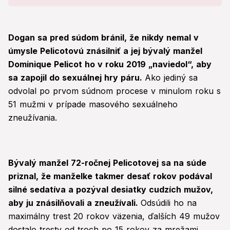
Dogan sa pred súdom bránil, že nikdy nemal v
úmysle Pelicotovú znásilniť a jej bývalý manžel
Dominique Pelicot ho v roku 2019 „naviedol“, aby
sa zapojil do sexuálnej hry páru.
Ako jediný sa
odvolal po prvom súdnom procese v minulom roku s
51 mužmi v prípade masového sexuálneho
zneužívania.
Bývalý manžel 72-ročnej Pelicotovej sa na súde
priznal, že manželke takmer desať rokov podával
silné sedatíva a pozýval desiatky cudzích mužov,
aby ju znásilňovali a zneužívali.
Odsúdili ho na
maximálny trest 20 rokov väzenia, ďalších 49 mužov
dostalo tresty od troch po 15 rokov za mrežami