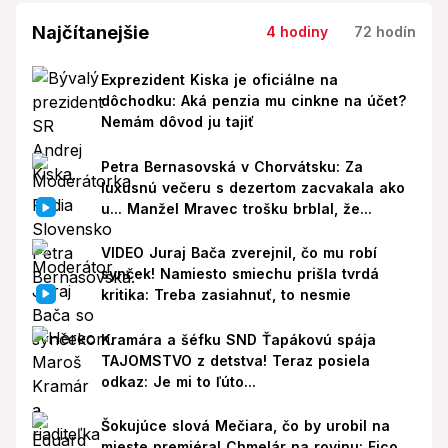
Najčítanejšie
4 hodiny
72 hodín
Exprezident Kiska je oficiálne na
dôchodku: Aká penzia mu cinkne na účet?
Nemám dôvod ju tajiť
Petra Bernasovská v Chorvátsku: Za
luxusnú večeru s dezertom zacvakala ako
u... Manžel Mravec trošku brblal, že...
VIDEO Juraj Bača zverejnil, čo mu robí
synček! Namiesto smiechu prišla tvrdá
kritika: Treba zasiahnuť, to nesmie
Kramára a šéfku SND Ťapákovú spája
TAJOMSTVO z detstva! Teraz posiela
odkaz: Je mi to ľúto...
Šokujúce slová Mečiara, čo by urobil na
mieste premiéra! Chmelár na rovinu: Fico