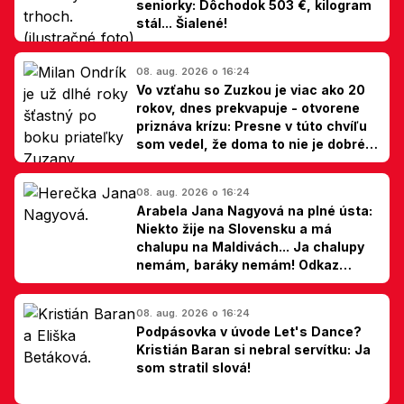
seniorky: Dôchodok 503 €, kilogram
stál... Šialené!
08. aug. 2026 o 16:24
Vo vzťahu so Zuzkou je viac ako 20
rokov, dnes prekvapuje - otvorene
priznáva krízu: Presne v túto chvíľu
som vedel, že doma to nie je dobré,
hovorí Milan Ondrík
08. aug. 2026 o 16:24
Arabela Jana Nagyová na plné ústa:
Niekto žije na Slovensku a má
chalupu na Maldivách... Ja chalupy
nemám, baráky nemám! Odkaz
Slovákom
08. aug. 2026 o 16:24
Podpásovka v úvode Let's Dance?
Kristián Baran si nebral servítku: Ja
som stratil slová!