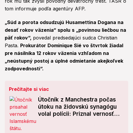
rok mu tak zvýšil pôvodný deväťročný trest. TASR o
tom informuje podľa agentúry AFP.
„Súd a porota odsudzujú Husamettina Dogana na
desať rokov väzenia“ spolu s „povinnou liečbou na
päť rokov“,
povedal predsedajúci sudca Christian
Pasta.
Prokurátor Dominique Sié vo štvrtok žiadal
pre násilníka 12 rokov väzenia vzhľadom na
„neústupný postoj a úplné odmietanie akejkoľvek
zodpovednosti“.
Prečítajte si viac
Útočník z Manchestra počas
útoku na židovskú synagógu
volal polícii: Priznal vernosť
Islamskému štátu!