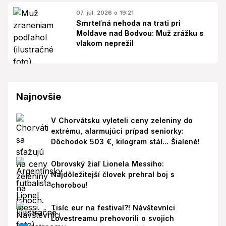
07. júl. 2026 o 19:21
Smrteľná nehoda na trati pri
Moldave nad Bodvou: Muž zrážku s
vlakom neprežil
Najnovšie
V Chorvátsku vyleteli ceny zeleniny do
extrému, alarmujúci prípad seniorky:
Dôchodok 503 €, kilogram stál... Šialené!
Obrovský žiaľ Lionela Messiho:
Najdôležitejší človek prehral boj s
chorobou!
Tisíc eur na festival?! Návštevníci
Lovestreamu prehovorili o svojich