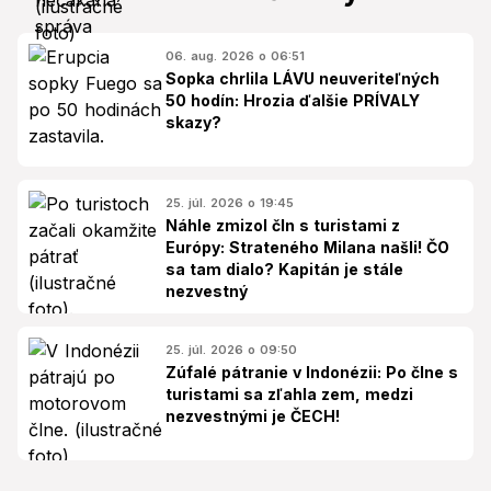
06. aug. 2026 o 06:51
Sopka chrlila LÁVU neuveriteľných
50 hodín: Hrozia ďalšie PRÍVALY
skazy?
25. júl. 2026 o 19:45
Náhle zmizol čln s turistami z
Európy: Strateného Milana našli! ČO
sa tam dialo? Kapitán je stále
nezvestný
25. júl. 2026 o 09:50
Zúfalé pátranie v Indonézii: Po člne s
turistami sa zľahla zem, medzi
nezvestnými je ČECH!