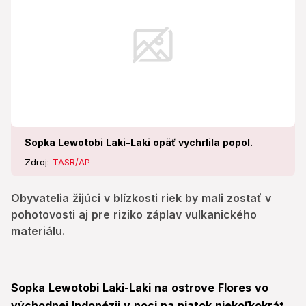
Sopka Lewotobi Laki-Laki opäť vychrlila popol.
Zdroj:
TASR/AP
Obyvatelia žijúci v blízkosti riek by mali zostať v
pohotovosti aj pre riziko záplav vulkanického
materiálu.
Sopka Lewotobi Laki-Laki na ostrove Flores vo
východnej Indonézii v noci na piatok niekoľkokrát