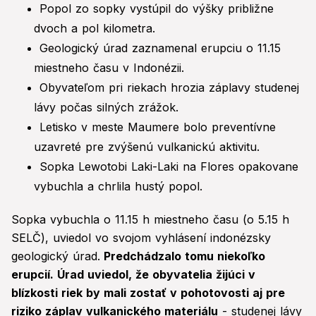
Popol zo sopky vystúpil do výšky približne
dvoch a pol kilometra.
Geologický úrad zaznamenal erupciu o 11.15
miestneho času v Indonézii.
Obyvateľom pri riekach hrozia záplavy studenej
lávy počas silných zrážok.
Letisko v meste Maumere bolo preventívne
uzavreté pre zvýšenú vulkanickú aktivitu.
Sopka Lewotobi Laki-Laki na Flores opakovane
vybuchla a chrlila hustý popol.
Sopka vybuchla o 11.15 h miestneho času (o 5.15 h
SELČ), uviedol vo svojom vyhlásení indonézsky
geologický úrad.
Predchádzalo tomu niekoľko
erupcií. Úrad uviedol, že obyvatelia žijúci v
blízkosti riek by mali zostať v pohotovosti aj pre
riziko záplav vulkanického materiálu
- studenej lávy