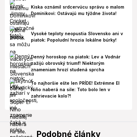
Kiska oznámil srdcervúcu správu o malom
Dominikovi: Ostávajú mu týždne života!
Vysoké teploty neopustia Slovensko ani v
piatok: Popoludní hrozia lokálne búrky!
Denný horoskop na piatok: Lev a Vodnár
zažijú obrovský triumf! Niektorým
znameniam hrozí studená sprcha
To najhoršie ešte len PRÍDE! Extrémne El
Niño naberá na sile: Toto bolo len v
zahrievacie kolo?!
Podobné články