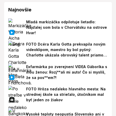
Najnovšie
Mladá markizáčka odpilotuje lietadlo:
Najďalej som bola v Chorvátsku na ostrove
Hvar!
FOTO Dcéra Karla Gotta prekvapila novým
videoklipom, maestro by bol pyšný:
Charlotte ukázala obrovský talent priamo v
Paríži!
Exfarmárka po zverejnení VIDEA Gáboríka s
inou ženou: Rozj**ali mi auto! Čo si myslíš,
že sa pos**em?!
FOTO Hrôza neďaleko hlavného mesta: Na
strednej škole sa strieľalo, útočníkom mal
byť jeden zo žiakov
Vysoké teploty neopustia Slovensko ani v