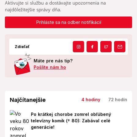
Aktivujte si službu a dostávajte upozornenia na
najdôležitejšie správy dňa.
Prihláste sa na odber notifikácií
Zdieľať
Máte pre nás tip?
Pošlite nám ho
Najčítanejšie
4 hodiny
72 hodín
Po krátkej chorobe zomrel obľúbený
televízny komik († 80): Zabával celé
generácie!