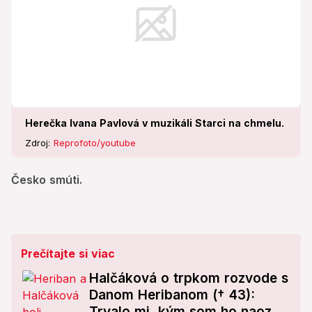
Herečka Ivana Pavlová v muzikáli Starci na chmelu.
Zdroj:
Reprofoto/youtube
Česko smúti.
Prečítajte si viac
Halčáková o trpkom rozvode s
Danom Heribanom († 43):
Trvalo mi, kým som ho naozaj