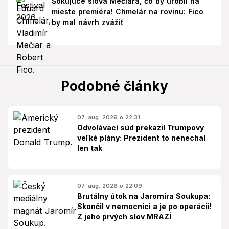
Šokujúce slová Mečiara, čo by urobil na
mieste premiéra! Chmelár na rovinu: Fico
by mal návrh zvážiť
Podobné články
07. aug. 2026 o 22:31
Odvolávací súd prekazil Trumpovy
veľké plány: Prezident to nenechal
len tak
07. aug. 2026 o 22:09
Brutálny útok na Jaromíra Soukupa:
Skončil v nemocnici a je po operácii!
Z jeho prvých slov MRAZÍ