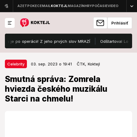
Prihlásiť
e po operácii! Z jeho prvých slov MRAZÍ
Odštartoval Lovestream Fe
03. sep. 2023 o 19:41
Celebrity
Celebrity
03. sep. 2023 o 19:41
ČTK,
Koktejl
Smutná správa: Zomrela hviezda
Smutná správa: Zomrela
českého muzikálu Starci na
hviezda českého muzikálu
chmelu!
Starci na chmelu!
Česko smúti.