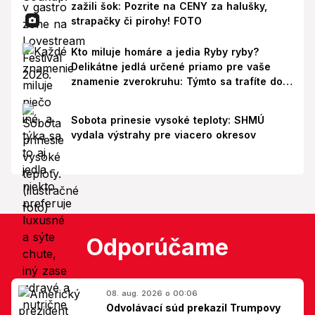
zažili šok: Pozrite na CENY za halušky,
strapačky či pirohy! FOTO
Kto miluje homáre a jedia Ryby ryby?
Delikátne jedlá určené priamo pre vaše
znamenie zverokruhu: Týmto sa trafíte do
ich chutí!
Sobota prinesie vysoké teploty: SHMÚ
vydala výstrahy pre viacero okresov
Odporúčame
08. aug. 2026 o 00:06
Odvolávací súd prekazil Trumpovy