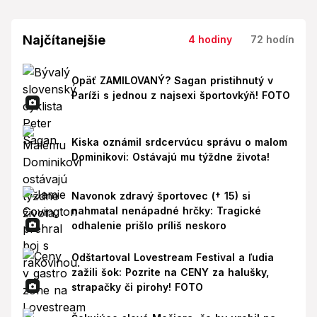
Najčítanejšie
4 hodiny
72 hodín
Opäť ZAMILOVANÝ? Sagan pristihnutý v
Paríži s jednou z najsexi športovkýň! FOTO
Kiska oznámil srdcervúcu správu o malom
Dominikovi: Ostávajú mu týždne života!
Navonok zdravý športovec († 15) si
nahmatal nenápadné hrčky: Tragické
odhalenie prišlo príliš neskoro
Odštartoval Lovestream Festival a ľudia
zažili šok: Pozrite na CENY za halušky,
strapačky či pirohy! FOTO