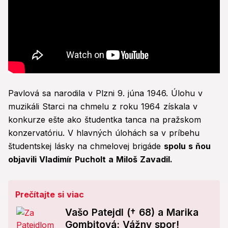
Pavlová sa narodila v Plzni 9. júna 1946. Úlohu v
muzikáli Starci na chmelu z roku 1964 získala v
konkurze ešte ako študentka tanca na pražskom
konzervatóriu. V hlavných úlohách sa v príbehu
študentskej lásky na chmelovej brigáde
spolu s ňou
objavili Vladimír Pucholt a Miloš Zavadil.
Prečítajte si viac
Vašo Patejdl († 68) a Marika
Gombitová: Vážny spor!