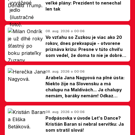
veľké plány: Prezident to nenechal
len tak
08. aug. 2026 o 00:06
Vo vzťahu so Zuzkou je viac ako 20
rokov, dnes prekvapuje - otvorene
priznáva krízu: Presne v túto chvíľu
som vedel, že doma to nie je dobré,
hovorí Milan Ondrík
08. aug. 2026 o 00:06
Arabela Jana Nagyová na plné ústa:
Niekto žije na Slovensku a má
chalupu na Maldivách... Ja chalupy
nemám, baráky nemám! Odkaz
Slovákom
08. aug. 2026 o 00:06
Podpásovka v úvode Let's Dance?
Kristián Baran si nebral servítku: Ja
som stratil slová!