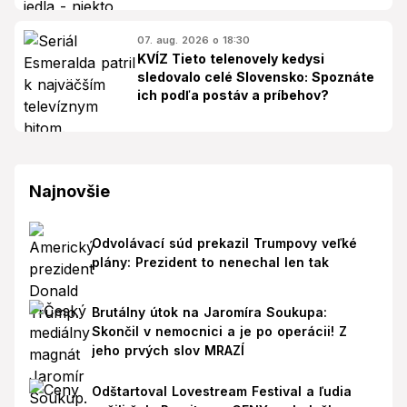
07. aug. 2026 o 18:30
KVÍZ Tieto telenovely kedysi
sledovalo celé Slovensko: Spoznáte
ich podľa postáv a príbehov?
Najnovšie
Odvolávací súd prekazil Trumpovy veľké
plány: Prezident to nenechal len tak
Brutálny útok na Jaromíra Soukupa:
Skončil v nemocnici a je po operácii! Z
jeho prvých slov MRAZÍ
Odštartoval Lovestream Festival a ľudia