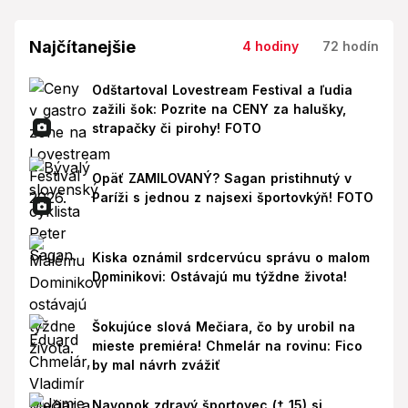
Najčítanejšie
4 hodiny
72 hodín
Odštartoval Lovestream Festival a ľudia
zažili šok: Pozrite na CENY za halušky,
strapačky či pirohy! FOTO
Opäť ZAMILOVANÝ? Sagan pristihnutý v
Paríži s jednou z najsexi športovkýň! FOTO
Kiska oznámil srdcervúcu správu o malom
Dominikovi: Ostávajú mu týždne života!
Šokujúce slová Mečiara, čo by urobil na
mieste premiéra! Chmelár na rovinu: Fico
by mal návrh zvážiť
Navonok zdravý športovec († 15) si