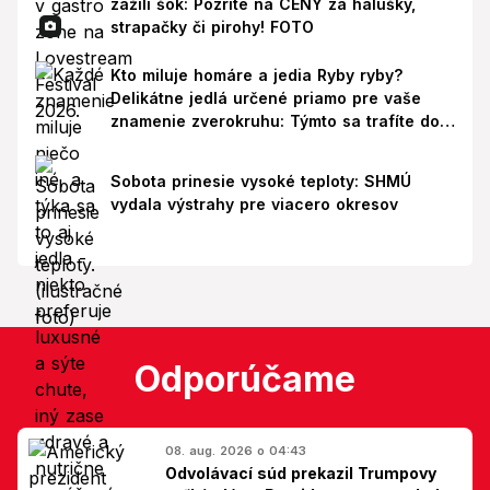
zažili šok: Pozrite na CENY za halušky,
strapačky či pirohy! FOTO
Kto miluje homáre a jedia Ryby ryby?
Delikátne jedlá určené priamo pre vaše
znamenie zverokruhu: Týmto sa trafíte do
ich chutí!
Sobota prinesie vysoké teploty: SHMÚ
vydala výstrahy pre viacero okresov
Odporúčame
08. aug. 2026 o 04:43
Odvolávací súd prekazil Trumpovy