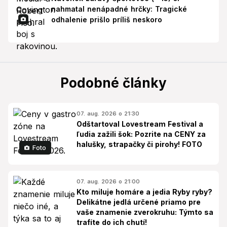
nahmatal nenápadné hrčky: Tragické
odhalenie prišlo príliš neskoro
Podobné články
07. aug. 2026 o 21:30
Odštartoval Lovestream Festival a
ľudia zažili šok: Pozrite na CENY za
halušky, strapačky či pirohy! FOTO
Foto
07. aug. 2026 o 21:00
Kto miluje homáre a jedia Ryby ryby?
Delikátne jedlá určené priamo pre
vaše znamenie zverokruhu: Týmto sa
trafíte do ich chutí!