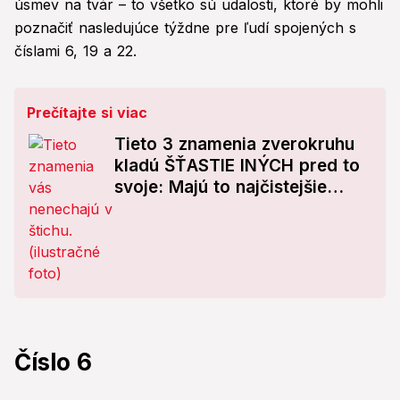
úsmev na tvár – to všetko sú udalosti, ktoré by mohli
poznačiť nasledujúce týždne pre ľudí spojených s
číslami 6, 19 a 22.
Prečítajte si viac
Tieto 3 znamenia zverokruhu
kladú ŠŤASTIE INÝCH pred to
svoje: Majú to najčistejšie
srdce!
Číslo 6