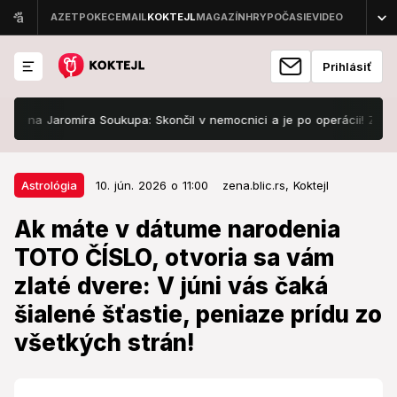
Prihlásiť
na Jaromíra Soukupa: Skončil v nemocnici a je po operácii! Z jeho pr
10. jún. 2026 o 11:00
Astrológia
Astrológia
10. jún. 2026 o 11:00
zena.blic.rs,
Koktejl
Ak máte v dátume narodenia
Ak máte v dátume narodenia
TOTO ČÍSLO, otvoria sa vám zlaté
TOTO ČÍSLO, otvoria sa vám
dvere: V júni vás čaká šialené
zlaté dvere: V júni vás čaká
šťastie, peniaze prídu zo všetkých
šialené šťastie, peniaze prídu zo
strán!
všetkých strán!
Ste medzi tými šťastlivcami aj vy?