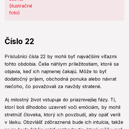
Číslo 22
Príslušníci čísla 22 by mohli byť najväčšími víťazmi
tohto obdobia. Čelia náhlym príležitostiam, ktoré sa
objavia, keď ich najmenej čakajú. Môže to byť
dodatočný príjem, obchodná ponuka alebo návrat
niečoho, čo považovali za navždy stratené.
Aj milostný život vstupuje do priaznivejšej fázy. Tí,
ktorí boli dlhodobo uzavretí voči emóciám, by mohli
stretnúť človeka, ktorý ich povzbudí, aby opäť verili
v lásku. Obzvlášť zdôraznená bude ich intuícia, takže