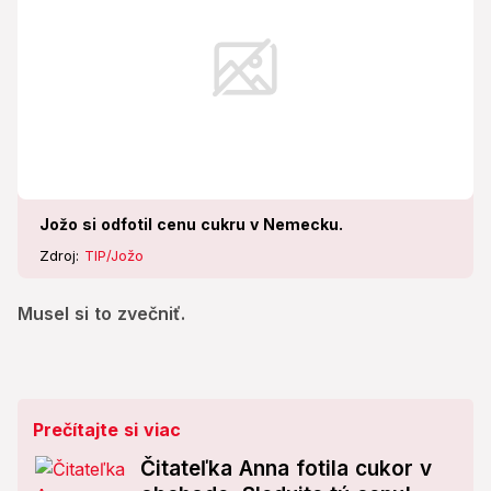
Jožo si odfotil cenu cukru v Nemecku.
Zdroj:
TIP/Jožo
Musel si to zvečniť.
Prečítajte si viac
Čitateľka Anna fotila cukor v