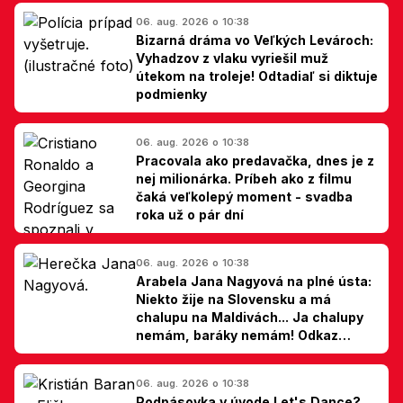
06. aug. 2026 o 10:38
Bizarná dráma vo Veľkých Levároch:
Vyhadzov z vlaku vyriešil muž
útekom na troleje! Odtadiaľ si diktuje
podmienky
06. aug. 2026 o 10:38
Pracovala ako predavačka, dnes je z
nej milionárka. Príbeh ako z filmu
čaká veľkolepý moment - svadba
roka už o pár dní
06. aug. 2026 o 10:38
Arabela Jana Nagyová na plné ústa:
Niekto žije na Slovensku a má
chalupu na Maldivách... Ja chalupy
nemám, baráky nemám! Odkaz
Slovákom
06. aug. 2026 o 10:38
Podpásovka v úvode Let's Dance?