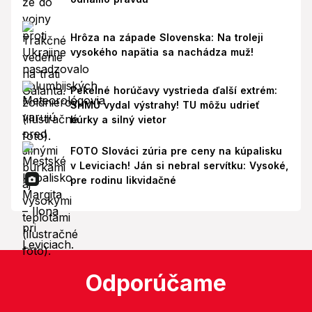
Hrôza na západe Slovenska: Na troleji
vysokého napätia sa nachádza muž!
Pekelné horúčavy vystrieda ďalší extrém:
SHMÚ vydal výstrahy! TU môžu udrieť
búrky a silný vietor
FOTO Slováci zúria pre ceny na kúpalisku
v Leviciach! Ján si nebral servítku: Vysoké,
pre rodinu likvidačné
Odporúčame