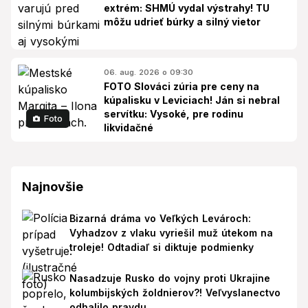
extrém: SHMÚ vydal výstrahy! TU
môžu udrieť búrky a silný vietor
06. aug. 2026 o 09:30
FOTO Slováci zúria pre ceny na
kúpalisku v Leviciach! Ján si nebral
servítku: Vysoké, pre rodinu
Foto
likvidačné
Najnovšie
Bizarná dráma vo Veľkých Levároch:
Vyhadzov z vlaku vyriešil muž útekom na
troleje! Odtadiaľ si diktuje podmienky
Nasadzuje Rusko do vojny proti Ukrajine
kolumbijských žoldnierov?! Veľvyslanectvo
odhalilo pravdu