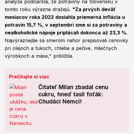
analýze podčiarkla, že potraviny na Slovensku v
tomto roku výrazne dražejú.
"Za prvých deväť
mesiacov roka 2022 dosiahla priemerná inflácia u
potravín 15,7 %, v septembri sme si za potraviny a
nealkoholické nápoje priplácali dokonca až 23,3 %.
Najvýraznejšie sa smerom nahor prepisovali cenovky
pri olejoch a tukoch, chlebe a pečive, mliečnych
výrobkoch a mäse," priblížila.
Prečítajte si viac
Čitateľ Milan zbadal cenu
cukru, hneď tasil foťák:
Chudáci Nemci!