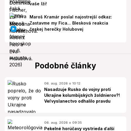
vaše lži!
Maroš Kramár poslal najostrejší odkaz:
Zastavme my Fica... Blesková reakcia
českej herečky Holubovej
Podobné články
06. aug. 2026 o 10:12
Nasadzuje Rusko do vojny proti
Ukrajine kolumbijských žoldnierov?!
Veľvyslanectvo odhalilo pravdu
06. aug. 2026 o 09:35
Pekelné horúčavy vystrieda ďalší