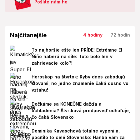
Pošlite nám ho
Najčítanejšie
4 hodiny
72 hodín
To najhoršie ešte len PRÍDE! Extrémne El
Niño naberá na sile: Toto bolo len v
zahrievacie kolo?!
Horoskop na štvrtok: Ryby dnes zabodujú
slovami, no jedno znamenie čaká dusno vo
vzťahu!
Dočkáme sa KONEČNE dažďa a
ochladenia? Štvrtková predpoveď odhaľuje,
čo čaká Slovensko
Dominika Kavaschová totálne vypenila,
pocítilo to celé Slovensko: Hanba vám za