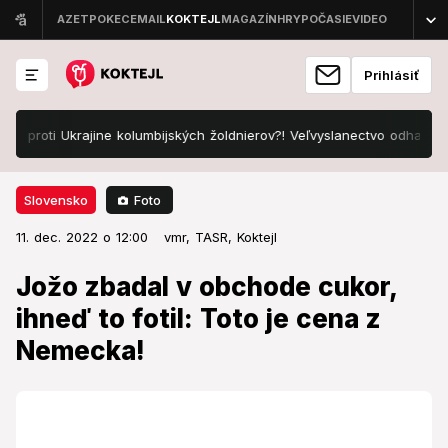
Prihlásiť
Ukrajine kolumbijských žoldnierov?! Veľvyslanectvo odhalilo pravdu
Foto
Slovensko
11. dec. 2022 o 12:00
Slovensko
11. dec. 2022 o 12:00
Jožo zbadal v obchode cukor,
vmr, TASR,
Koktejl
ihneď to fotil: Toto je cena z
Jožo zbadal v obchode cukor,
Nemecka!
ihneď to fotil: Toto je cena z
Nemecka!
Musel si to zvečniť.