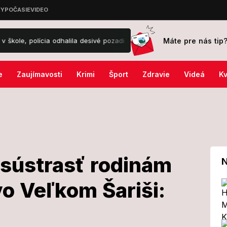
Máte pre nás tip
ícia odhalila desivé pozadie!
Spravodlivosť pre brutálne napadnutéh
e
Zaujímavosti
Krimi
Šport
Zdravie
Videá
Kv
 sústrasť rodinám
N
vo Veľkom Šariši:
jadril sústrasť