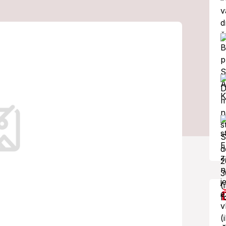
íbuzným obetí
iši: Slová o
trechu nad hlavou.