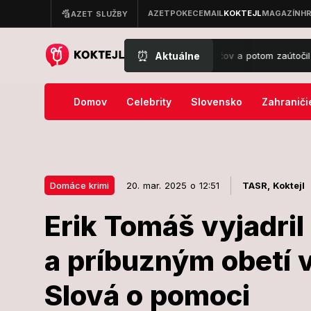
⏰
Aktuálne
: Chlapec (14) postrieľal starých rodičov a potom zaútočil v škole, pol
Domov
Celebrity
Slovensko
Zahraniči
Domáce krimi
20. mar. 2025 o 12:51
TASR,
Koktejl
Erik Tomáš vyjadril
20. mar. 2025 o 12:51
Domáce krimi
a príbuzným obetí 
Erik Tomáš vy
Slová o pomoci