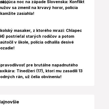
okujúca noc na západe Slovenska: Konflikt
užov sa zmenil na krvavý horor, polícia
kamžite zasiahla!
Foto
kolský masaker, z ktorého mrazí: Chlapec
14) postrieľal starých rodičov a potom
aútočil v škole, polícia odhalila desivé
ozadie!
pravodlivosť pre brutálne napadnutého
axikára: Tínedžeri (17), ktorí mu zasadili 13
odných rán, už čelia obvineniu!
ajnovšie