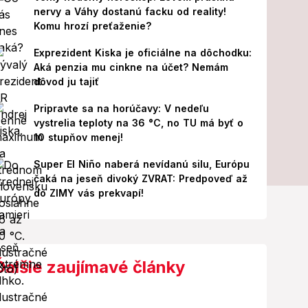
nervy a Váhy dostanú facku od reality!
Komu hrozí preťaženie?
Exprezident Kiska je oficiálne na dôchodku:
Aká penzia mu cinkne na účet? Nemám
dôvod ju tajiť
Pripravte sa na horúčavy: V nedeľu
vystrelia teploty na 36 °C, no TU má byť o
10 stupňov menej!
Super El Niño naberá nevídanú silu, Európu
čaká na jeseň divoký ZVRAT: Predpoveď až
do ZIMY vás prekvapí!
Ďalšie zaujímavé články