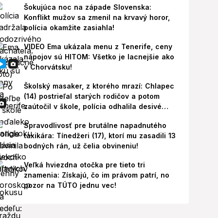
Šokujúca noc na západe Slovenska:
Konflikt mužov sa zmenil na krvavý horor,
polícia okamžite zasiahla!
VIDEO Ema ukázala menu z Tenerife, ceny
nápojov sú HITOM: Všetko je lacnejšie ako
v Chorvátsku!
Školský masaker, z ktorého mrazí: Chlapec
(14) postrieľal starých rodičov a potom
zaútočil v škole, polícia odhalila desivé
pozadie!
Spravodlivosť pre brutálne napadnutého
taxikára: Tínedžeri (17), ktorí mu zasadili 13
bodných rán, už čelia obvineniu!
Veľká hviezdna otočka pre tieto tri
znamenia: Získajú, čo im právom patrí, no
pozor na TÚTO jednu vec!