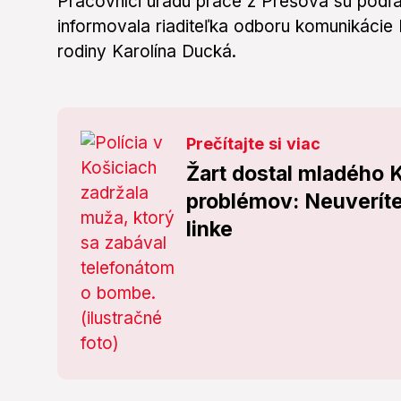
Pracovníci úradu práce z Prešova sú podľ
informovala riaditeľka odboru komunikácie 
rodiny Karolína Ducká.
Prečítajte si viac
Žart dostal mladého 
problémov: Neuveríte,
linke