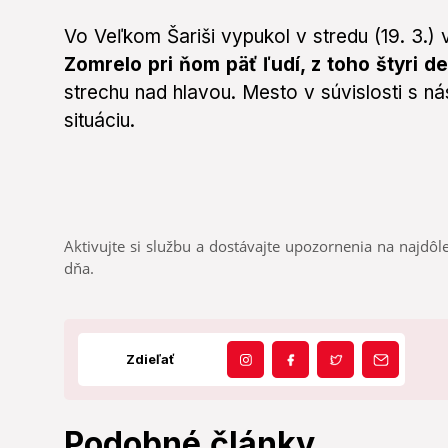
Vo Veľkom Šariši vypukol v stredu (19. 3.) 
Zomrelo pri ňom päť ľudí, z toho štyri det
strechu nad hlavou. Mesto v súvislosti s n
situáciu.
Aktivujte si službu a dostávajte upozornenia na najdôle
dňa.
Zdieľať
Podobné články