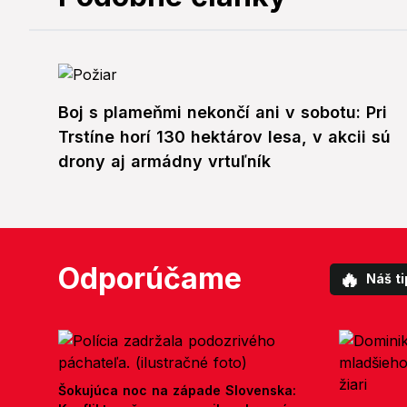
Boj s plameňmi nekončí ani v sobotu: Pri
Trstíne horí 130 hektárov lesa, v akcii sú
drony aj armádny vrtuľník
Odporúčame
🔥
Náš ti
Šokujúca noc na západe Slovenska: