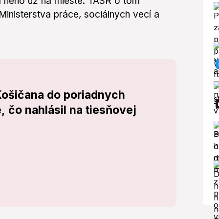
a neho už na mieste. TASR o tom
Ministerstva práce, sociálnych vecí a
Košičana do poriadnych
 čo nahlásil na tiesňovej