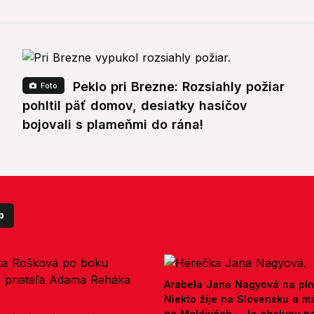
Peklo pri Brezne: Rozsiahly požiar
Foto
pohltil päť domov, desiatky hasičov
bojovali s plameňmi do rána!
p
Arabela Jana Nagyová na pln
Niekto žije na Slovensku a m
na Maldivách... Ja chalupy 