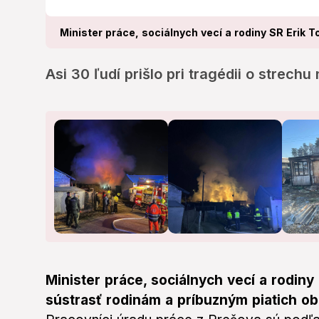
Minister práce, sociálnych vecí a rodiny SR Erik 
Asi 30 ľudí prišlo pri tragédii o strechu
Minister práce, sociálnych vecí a rodiny
sústrasť rodinám a príbuzným piatich ob