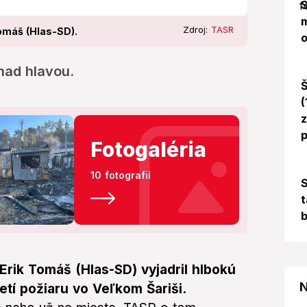
Š
m
Zdroj:
TASR
Tomáš (Hlas-SD).
o
 nad hlavou.
Š
(
z
p
Fotogaléria
10 fotografií
S
t
b
 Erik Tomáš (Hlas-SD) vyjadril hlbokú
N
etí požiaru vo Veľkom Šariši.