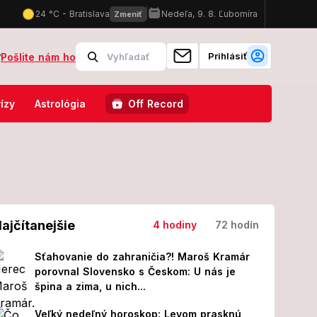
Prihlásiť
?
Pošlite nám ho
o taxikára: Tínedžeri (17), ktorí mu zasadili 13 bodných rán, už čelia
ízy
Astrológia
Off Record
ajčítanejšie
4 hodiny
72 hodín
Sťahovanie do zahraničia?! Maroš Kramár
porovnal Slovensko s Českom: U nás je
špina a zima, u nich...
Veľký nedeľný horoskop: Levom prasknú