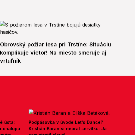
Obrovský požiar lesa pri Trstíne: Situáciu
komplikuje vietor! Na miesto smeruje aj
vrtuľník
é ústa:
Podpásovka v úvode Let's Dance?
á chalupu
Kristián Baran si nebral servítku: Ja
nemám,
som stratil slová!