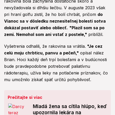
rakovina bola zachytená dostatočne skoro a
nevyžadovala si dlhšiu liečbu. V auguste 2023 však
pri hraní golfu zistil, že ho bolí chrbát, pričom
do
Vianoc sa v dôsledku neznesiteľnej bolesti sotva
dokázal postaviť alebo obliecť.
"Plazil som sa po
zemi. Nemohol som ani vstať z postele,"
priblížil.
Vyšetrenia odhalili, že rakovina sa vrátila.
"Je cez
celú moju chrbticu, panvu a pečeň,"
opísal nález
Brian. Hoci každý deň trpí bolesťami a v budúcnosti
bude pravdepodobne potrebovať paliatívnu
rádioterapiu, užíva lieky na potlačenie príznakov, čo
mu umožnilo získať späť určitú pohyblivosť.
Prečítajte si viac
Mladá žena sa cítila hlúpo, keď
upozornila lekára na