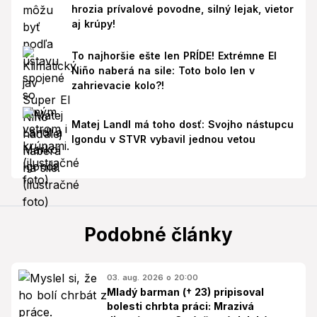
hrozia prívalové povodne, silný lejak, vietor
aj krúpy!
To najhoršie ešte len PRÍDE! Extrémne El
Niño naberá na sile: Toto bolo len v
zahrievacie kolo?!
Matej Landl má toho dosť: Svojho nástupcu
Igondu v STVR vybavil jednou vetou
Podobné články
03. aug. 2026 o 20:00
Mladý barman († 23) pripisoval
bolesti chrbta práci: Mrazivá