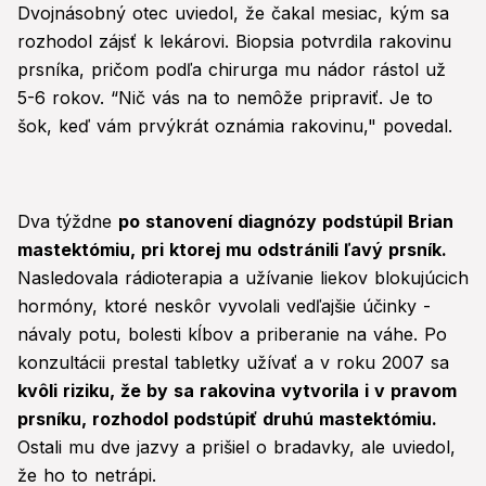
Dvojnásobný otec uviedol, že čakal mesiac, kým sa
rozhodol zájsť k lekárovi. Biopsia potvrdila rakovinu
prsníka, pričom podľa chirurga mu nádor rástol už
5-6 rokov. “Nič vás na to nemôže pripraviť. Je to
šok, keď vám prvýkrát oznámia rakovinu," povedal.
Dva týždne
po stanovení diagnózy podstúpil Brian
mastektómiu, pri ktorej mu odstránili ľavý prsník.
Nasledovala rádioterapia a užívanie liekov blokujúcich
hormóny, ktoré neskôr vyvolali vedľajšie účinky -
návaly potu, bolesti kĺbov a priberanie na váhe. Po
konzultácii prestal tabletky užívať a v roku 2007 sa
kvôli riziku, že by sa rakovina vytvorila i v pravom
prsníku, rozhodol podstúpiť druhú mastektómiu.
Ostali mu dve jazvy a prišiel o bradavky, ale uviedol,
že ho to netrápi.