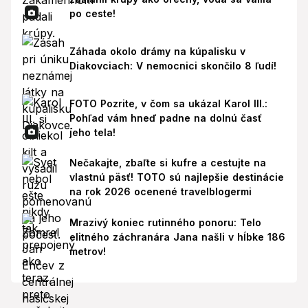
po ceste!
Záhada okolo drámy na kúpalisku v
Diakovciach: V nemocnici skončilo 8 ľudí!
FOTO Pozrite, v čom sa ukázal Karol III.:
Pohľad vám hneď padne na dolnú časť
jeho tela!
Nečakajte, zbaľte si kufre a cestujte na
vlastnú päsť! TOTO sú najlepšie destinácie
na rok 2026 ocenené travelblogermi
Mrazivý koniec rutinného ponoru: Telo
elitného záchranára Jana našli v hĺbke 186
metrov!