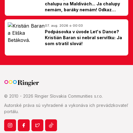
chalupu na Maldivách... Ja chalupy
nemám, baráky nemám! Odkaz
Slovákom
07. aug. 2026 o 00:03
Podpásovka v úvode Let's Dance?
Kristián Baran si nebral servítku: Ja
som stratil slová!
© 2010 - 2026 Ringier Slovakia Communities s.r.o.
Autorské práva sú vyhradené a vykonáva ich prevádzkovateľ
portálu.