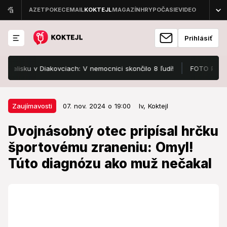
Prihlásiť
sku v Diakovciach: V nemocnici skončilo 8 ľudí!
FOTO Pozrite, v 
07. nov. 2024 o 19:00
Zaujímavosti
Zaujímavosti
07. nov. 2024 o 19:00
lv,
Koktejl
Dvojnásobný otec pripísal hrčku
Dvojnásobný otec pripísal hrčku
športovému zraneniu: Omyl! Túto
športovému zraneniu: Omyl!
diagnózu ako muž nečakal
Túto diagnózu ako muž nečakal
Spočiatku návštevu svojho lekára odkladal.