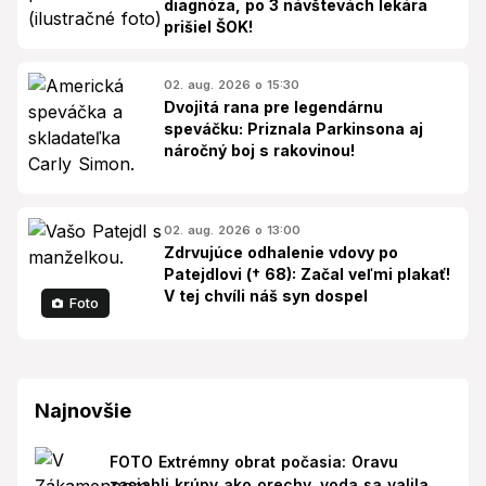
diagnóza, po 3 návštevách lekára
prišiel ŠOK!
02. aug. 2026 o 15:30
Dvojitá rana pre legendárnu
speváčku: Priznala Parkinsona aj
náročný boj s rakovinou!
02. aug. 2026 o 13:00
Zdrvujúce odhalenie vdovy po
Patejdlovi († 68): Začal veľmi plakať!
V tej chvíli náš syn dospel
Foto
Najnovšie
FOTO Extrémny obrat počasia: Oravu
zasiahli krúpy ako orechy, voda sa valila