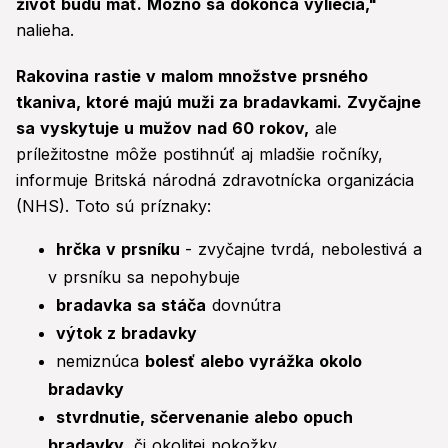
život budú mať. Možno sa dokonca vyliečia,"
nalieha.
Rakovina rastie v malom množstve prsného
tkaniva, ktoré majú muži za bradavkami. Zvyčajne
sa vyskytuje u mužov nad 60 rokov,
ale
príležitostne môže postihnúť aj mladšie ročníky,
informuje Britská národná zdravotnícka organizácia
(NHS). Toto sú príznaky:
hrčka v prsníku
- zvyčajne tvrdá, nebolestivá a
v prsníku sa nepohybuje
bradavka sa stáča
dovnútra
výtok z bradavky
nemiznúca
bolesť alebo vyrážka okolo
bradavky
stvrdnutie, sčervenanie alebo opuch
bradavky,
či okolitej pokožky