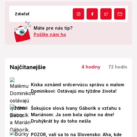
Zdieľať
Máte pre nás tip?
Pošlite nám ho
Najčítanejšie
4 hodiny
72 hodín
Kiska oznámil srdcervúcu správu o malom
Dominikovi: Ostávajú mu týždne života!
Šokujúce slová Ivany Gáborík o vzťahu s
Mariánom: Ja som bola úplne na dne!
Druhýkrát by do toho nešla
POZOR, valí sa to na Slovensko: Aha, kde