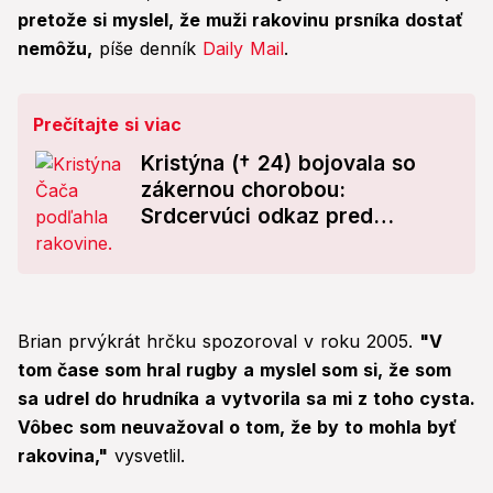
pretože si myslel, že muži rakovinu prsníka dostať
nemôžu,
píše denník
Daily Mail
.
Prečítajte si viac
Kristýna († 24) bojovala so
zákernou chorobou:
Srdcervúci odkaz pred
smrťou, už pre ňu nebola
liečba!
Brian prvýkrát hrčku spozoroval v roku 2005.
"V
tom čase som hral rugby a myslel som si, že som
sa udrel do hrudníka a vytvorila sa mi z toho cysta.
Vôbec som neuvažoval o tom, že by to mohla byť
rakovina,"
vysvetlil.