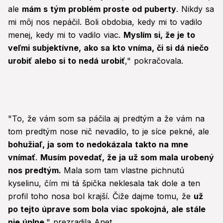
ale
mám s tým problém proste od puberty
. Nikdy sa
mi môj nos nepáčil. Boli obdobia, kedy mi to vadilo
menej, kedy mi to vadilo viac.
Myslím si, že je to
veľmi subjektívne, ako sa kto vníma, či si dá niečo
urobiť alebo si to nedá urobiť
," pokračovala.
"To, že vám som sa páčila aj predtým a že vám na
tom predtým nose nič nevadilo, to je síce pekné, ale
bohužiaľ, ja som to nedokázala takto na mne
vnímať
.
Musím povedať, že ja už som mala urobený
nos predtým.
Mala som tam vlastne pichnutú
kyselinu, čím mi tá špička neklesala tak dole a ten
profil toho nosa bol krajší. Čiže dajme tomu, že
už
po tejto úprave som bola viac spokojná, ale stále
nie úplne
," prezradila Anet.