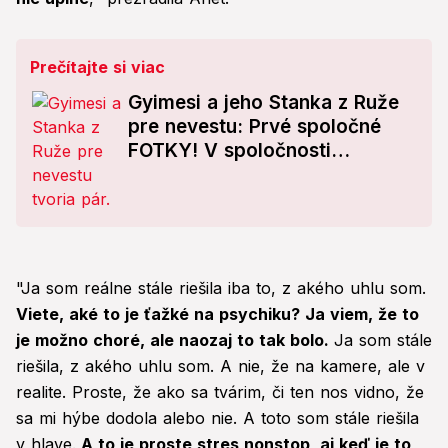
Prečítajte si viac
Gyimesi a jeho Stanka z Ruže
pre nevestu: Prvé spoločné
FOTKY! V spoločnosti
známych politikov
"Ja som reálne stále riešila iba to, z akého uhlu som.
Viete, aké to je ťažké na psychiku? Ja viem, že to
je možno choré, ale naozaj to tak bolo.
Ja som stále
riešila, z akého uhlu som. A nie, že na kamere, ale v
realite. Proste, že ako sa tvárim, či ten nos vidno, že
sa mi hýbe dodola alebo nie. A toto som stále riešila
v hlave.
A to je proste stres nonstop, aj keď je to