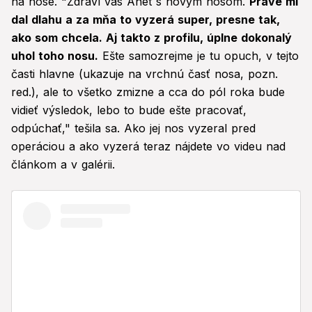
na nose. "Zdraví vás Anet s novým nosom.
Práve mi
dal dlahu a za mňa to vyzerá super, presne tak,
ako som chcela. Aj takto z profilu, úplne dokonalý
uhol toho nosu.
Ešte samozrejme je tu opuch, v tejto
časti hlavne (ukazuje na vrchnú časť nosa, pozn.
red.), ale to všetko zmizne a cca do pól roka bude
vidieť výsledok, lebo to bude ešte pracovať,
odpúchať," tešila sa. Ako jej nos vyzeral pred
operáciou a ako vyzerá teraz nájdete vo videu nad
článkom a v galérii.