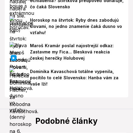
ochladenia? Štvrtková predpoveď odhaľuje,
čo čaká Slovensko
Horoskop na štvrtok: Ryby dnes zabodujú
slovami, no jedno znamenie čaká dusno vo
vzťahu!
Maroš Kramár poslal najostrejší odkaz:
Zastavme my Fica... Blesková reakcia
českej herečky Holubovej
Dominika Kavaschová totálne vypenila,
pocítilo to celé Slovensko: Hanba vám za
vaše lži!
Podobné články