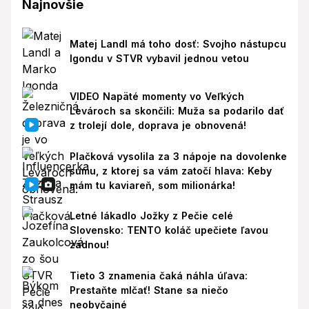
Najnovšie
Matej Landl má toho dosť: Svojho nástupcu
Igondu v STVR vybavil jednou vetou
VIDEO Napäté momenty vo Veľkých
Levároch sa skončili: Muža sa podarilo dať
z trolejí dole, doprava je obnovená!
Plačková vysolila za 3 nápoje na dovolenke
sumu, z ktorej sa vám zatočí hlava: Keby
mám tu kaviareň, som milionárka!
Letné lákadlo Jožky z Pečie celé
Slovensko: TENTO koláč upečiete ľavou
zadnou!
Tieto 3 znamenia čaká náhla úľava:
Prestaňte mlčať! Stane sa niečo
neobyčajné