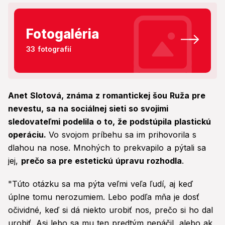
Fotogaléria
33 fotografií
Anet Slotová, známa z romantickej šou Ruža pre
nevestu, sa na sociálnej sieti so svojimi
sledovateľmi podelila o to, že podstúpila plastickú
operáciu.
Vo svojom príbehu sa im prihovorila s
dlahou na nose. Mnohých to prekvapilo a pýtali sa
jej,
prečo sa pre estetickú úpravu rozhodla
.
"Túto otázku sa ma pýta veľmi veľa ľudí, aj keď
úplne tomu nerozumiem. Lebo podľa mňa je dosť
očividné, keď si dá niekto urobiť nos, prečo si ho dal
urobiť. Asi lebo sa mu ten predtým nepáčil, alebo ak