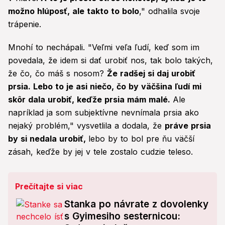
možno hlúposť, ale takto to bolo
," odhalila svoje
trápenie.
Mnohí to nechápali. "Veľmi veľa ľudí, keď som im
povedala, že idem si dať urobiť nos, tak bolo takých,
že čo, čo máš s nosom?
Že radšej si daj urobiť
prsia. Lebo to je asi niečo, čo by väčšina ľudí mi
skôr dala urobiť, keďže prsia mám malé.
Ale
napríklad ja som subjektívne nevnímala prsia ako
nejaký problém," vysvetlila a dodala, že
práve prsia
by si nedala urobiť,
lebo by to bol pre ňu väčší
zásah, keďže by jej v tele zostalo cudzie teleso.
Prečítajte si viac
Stanka po návrate z dovolenky
s Gyimesiho sesternicou: