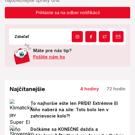
najdôležitejšie správy dňa.
Prihláste sa na odber notifikácií
Zdieľať
Máte pre nás tip?
Pošlite nám ho
Najčítanejšie
4 hodiny
72 hodín
To najhoršie ešte len PRÍDE! Extrémne El
Niño naberá na sile: Toto bolo len v
zahrievacie kolo?!
Dočkáme sa KONEČNE dažďa a