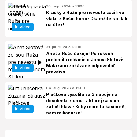
26. sep. 2024 o 13:00
Krásky z Ruže pre nevestu zažili vo
vlaku z Košíc horor: Okamžite sa dali
na útek!
Video
31. júl. 2024 o 13:00
Anet z Ruže šokuje! Po rokoch
prelomila mlčanie o Jánovi Slotovi:
Mala som zakázané odpovedať
Video
pravdivo
06. aug. 2026 o 12:00
Plačková vysolila za 3 nápoje na
dovolenke sumu, z ktorej sa vám
zatočí hlava: Keby mám tu kaviareň,
Video
som milionárka!