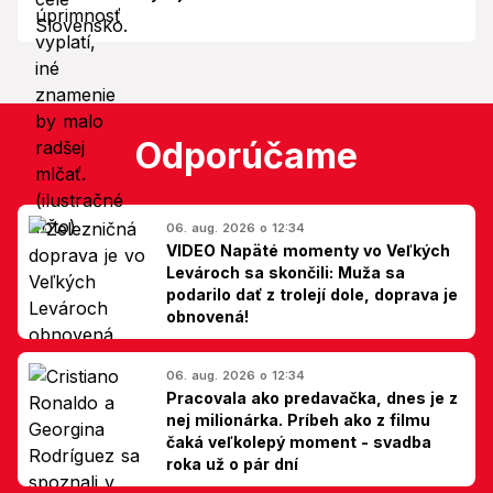
Odporúčame
06. aug. 2026 o 12:34
VIDEO Napäté momenty vo Veľkých
Levároch sa skončili: Muža sa
podarilo dať z trolejí dole, doprava je
obnovená!
06. aug. 2026 o 12:34
Pracovala ako predavačka, dnes je z
nej milionárka. Príbeh ako z filmu
čaká veľkolepý moment - svadba
roka už o pár dní