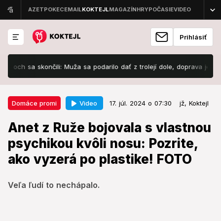
Prihlásiť
skončili: Muža sa podarilo dať z trolejí dole, doprava je obnovená!
17. júl. 2024 o 07:30
Domáce promi
Video
Domáce promi
17. júl. 2024 o 07:30
jž,
Koktejl
Anet z Ruže bojovala s vlastnou
Anet z Ruže bojovala s vlastnou
psychikou kvôli nosu: Pozrite, ako
psychikou kvôli nosu: Pozrite,
vyzerá po plastike! FOTO
ako vyzerá po plastike! FOTO
Veľa ľudí to nechápalo.
Veľa ľudí to nechápalo.