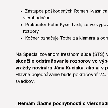
Zástupca poškodených Roman Kvasnica 
vierohodného.
Prokurátor Peter Kysel tvrdí, že vo výpo
rozpory.
Kočner označuje Tótha za klamára a odm
Na Špecializovanom trestnom súde (ŠTS) v
skončilo odstraňovanie rozporov vo výp
vraždy novinára Jána Kuciaka, ako aj v 
Hlavné pojednávanie bude pokračovať 24. a
svedkov.
„Nemám žiadne pochybnosti o vierohodn