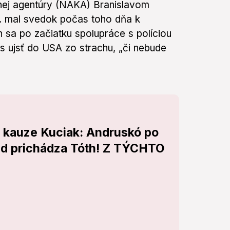
lnej agentúry (NAKA) Branislavom
K. mal svedok počas toho dňa k
 sa po začiatku spolupráce s políciou
s ujsť do USA zo strachu, „či nebude
v kauze Kuciak: Andruskó po
rad prichádza Tóth! Z TÝCHTO