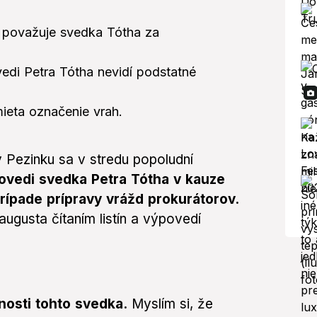
považuje svedka Tótha za
vedi Petra Tótha nevidí podstatné
ieta označenie vrah.
 Pezinku sa v stredu popoludní
ovedi svedka Petra Tótha v kauze
prípade prípravy vrážd prokurátorov.
ugusta čítaním listín a výpovedí
osti tohto svedka.
Myslím si, že