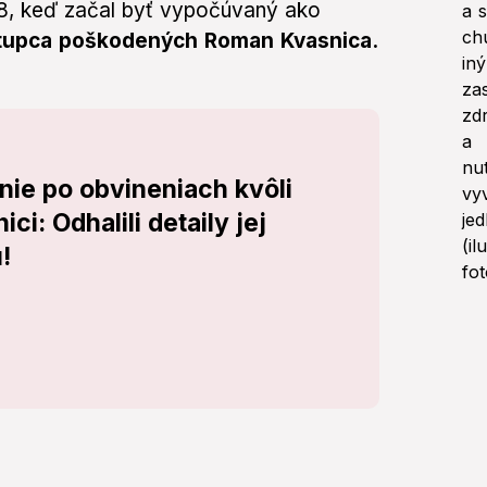
18, keď začal byť vypočúvaný ako
tupca poškodených Roman Kvasnica.
anie po obvineniach kvôli
ci: Odhalili detaily jej
!