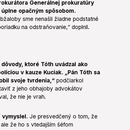
rokurátora Generálnej prokuratúry
ha úplne opačným spôsobom.
obžaloby sme nenašli žiadne podstatné
oriadku na odstraňovanie,“ doplnil.
dôvody, ktoré Tóth uvádzal ako
olíciou v kauze Kuciak. „Pán Tóth sa
bil svoje tvrdenia,“
podčiarkol
taviť z jeho obhajoby advokátov
, že nie je vrah.
 vymyslel.
Je presvedčený o tom, že
, ale že ho s vtedajším šéfom