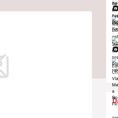
Rozhodol sa, že
k tomu
voje tvrdenia
ať 24. augusta čítaním listín a
Ď