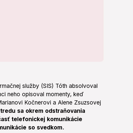
rmačnej služby (SIS) Tóth absolvoval
ámci neho opisoval momenty, keď
arianovi Kočnerovi a Alene Zsuzsovej
stredu sa okrem odstraňovania
časť telefonickej komunikácie
omunikácie so svedkom.