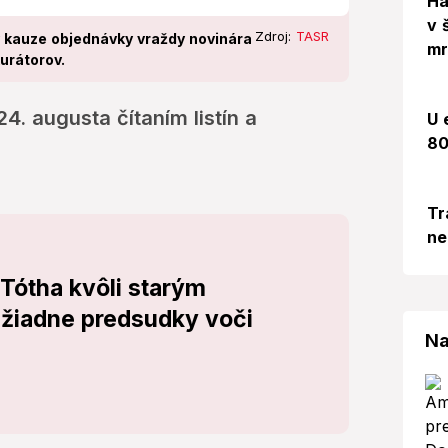
Há
v 
Zdroj:
TASR
 kauze objednávky vraždy novinára
mr
urátorov.
. augusta čítaním listín a
U 
80
Tr
ne
 Tótha kvôli starým
iadne predsudky voči
Na