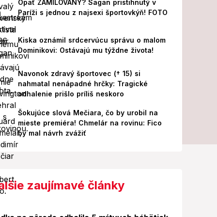
Opäť ZAMILOVANÝ? Sagan pristihnutý v
Paríži s jednou z najsexi športovkýň! FOTO
Kiska oznámil srdcervúcu správu o malom
Dominikovi: Ostávajú mu týždne života!
Navonok zdravý športovec († 15) si
nahmatal nenápadné hrčky: Tragické
odhalenie prišlo príliš neskoro
Šokujúce slová Mečiara, čo by urobil na
mieste premiéra! Chmelár na rovinu: Fico
by mal návrh zvážiť
alšie zaujímavé články