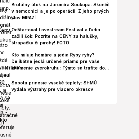
Brutálny útok na Jaromíra Soukupa: Skončil
v nemocnici a je po operácii! Z jeho prvých
slov MRAZÍ
Odštartoval Lovestream Festival a ľudia
zažili šok: Pozrite na CENY za halušky,
strapačky či pirohy! FOTO
Kto miluje homáre a jedia Ryby ryby?
Delikátne jedlá určené priamo pre vaše
znamenie zverokruhu: Týmto sa trafíte do
ich chutí!
Sobota prinesie vysoké teploty: SHMÚ
vydala výstrahy pre viacero okresov