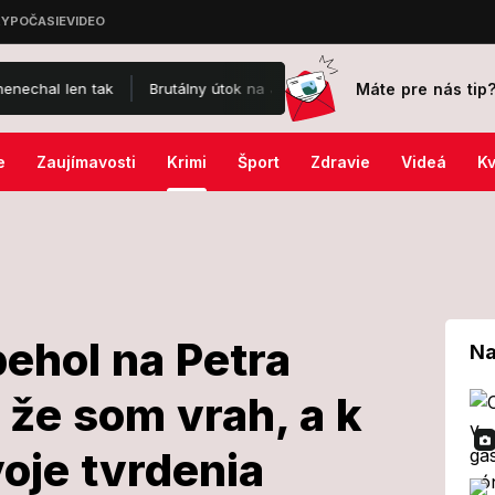
Máte pre nás tip
ak
Brutálny útok na Jaromíra Soukupa: Skončil v nemocnici a je p
e
Zaujímavosti
Krimi
Šport
Zdravie
Videá
Kv
ehol na Petra
Na
 že som vrah, a k
de vybehol na
oje tvrdenia