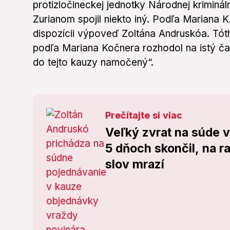
protizločineckej jednotky Národnej kriminá
Zurianom spojil niekto iný. Podľa Mariana 
dispozícii výpoveď Zoltána Andruskóa. Tóth
podľa Mariana Kočnera rozhodol na istý ča
do tejto kauzy namočený“.
Prečítajte si viac
Veľký zvrat na súde 
5 dňoch skončil, na 
slov mrazí