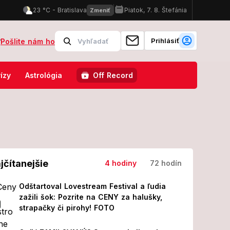
Prihlásiť
?
Pošlite nám ho
o operácii! Z jeho prvých slov MRAZÍ
Odštartoval Lovestream Festi
ízy
Astrológia
Off Record
jčítanejšie
4 hodiny
72 hodín
Odštartoval Lovestream Festival a ľudia
zažili šok: Pozrite na CENY za halušky,
strapačky či pirohy! FOTO