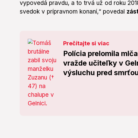
vypovedá pravdu, a to trvá už od roku 20
svedok v prípravnom konaní,“ povedal
zás
Prečítajte si viac
Polícia prelomila mlč
vražde učiteľky v Gelni
výsluchu pred smrťou