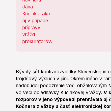
Bývalý šéf kontrarozviedky Slovenskej info
trojdňový výsluch v júni. Okrem iného v r
nadobudol podozrenie voči obžalovaným M
vo veci objednávky Kuciakovej vraždy.
V 
rozporov v jeho výpovedi prehrávala aj 
Kočnera z väzby a časť elektronickej k