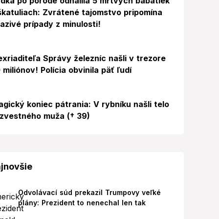
dka po pôrode odhalila 5 mŕtvych bábätiek
škatuliach: Zvrátené tajomstvo pripomína
azivé prípady z minulosti!
exriaditeľa Správy železníc našli v trezore
 miliónov! Polícia obvinila päť ľudí
agický koniec pátrania: V rybníku našli telo
zvestného muža († 39)
jnovšie
Odvolávací súd prekazil Trumpovy veľké
plány: Prezident to nenechal len tak