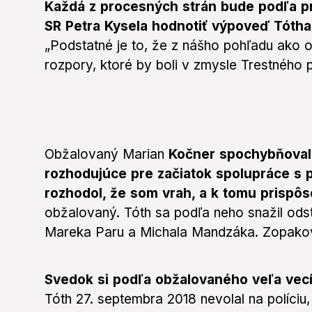
Každá z procesných strán bude podľa p
SR Petra Kysela hodnotiť výpoveď Tót
„Podstatné je to, že z nášho pohľadu ako 
rozpory, ktoré by boli v zmysle Trestného p
Obžalovaný Marian
Kočner spochybňoval 
rozhodujúce pre začiatok spolupráce s p
rozhodol, že som vrah, a k tomu prispôso
obžalovaný. Tóth sa podľa neho snažil ods
Mareka Paru a Michala Mandzáka. Zopakoval
Svedok si podľa obžalovaného veľa vecí
Tóth 27. septembra 2018 nevolal na políciu