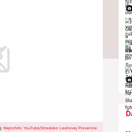
esto smerujú
nári!
rách spadla popoludní základová lavína.
Ď
j:
Reprofoto YouTube/Stredisko Lavínovej Prevencie