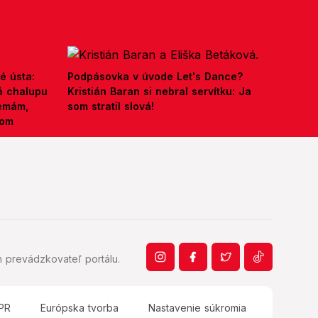
é ústa:
Podpásovka v úvode Let's Dance?
á chalupu
Kristián Baran si nebral servítku: Ja
nemám,
som stratil slová!
kom
 prevádzkovateľ portálu.
PR
Európska tvorba
Nastavenie súkromia