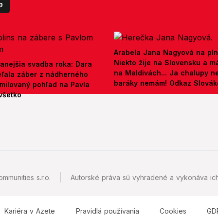
p
Arabela Jana Nagyová na pln
Niekto žije na Slovensku a m
anejšia svadba roka: Dara
na Maldivách... Ja chalupy 
ieľala záber z nádherného
baráky nemám! Odkaz Slová
amilovaný pohľad na Pavla
všetko
mmunities s.r.o.
Autorské práva sú vyhradené a vykonáva ich
Kariéra v Azete
Pravidlá používania
Cookies
GD