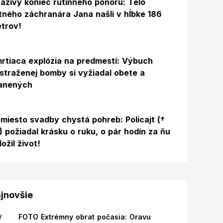
azivý koniec rutinného ponoru: Telo
itného záchranára Jana našli v hĺbke 186
trov!
rtiaca explózia na predmestí: Výbuch
straženej bomby si vyžiadal obete a
anených
miesto svadby chystá pohreb: Policajt (†
) požiadal krásku o ruku, o pár hodín za ňu
ložil život!
jnovšie
FOTO Extrémny obrat počasia: Oravu