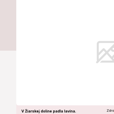
lavína: Na mi
horskí záchra
V Žiarskej doline v Západných Tat
Zdro
V Žiarskej doline padla lavína.