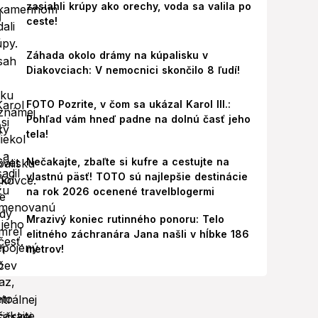
zasiahli krúpy ako orechy, voda sa valila po
ceste!
Záhada okolo drámy na kúpalisku v
Diakovciach: V nemocnici skončilo 8 ľudí!
FOTO Pozrite, v čom sa ukázal Karol III.:
Pohľad vám hneď padne na dolnú časť jeho
tela!
Nečakajte, zbaľte si kufre a cestujte na
vlastnú päsť! TOTO sú najlepšie destinácie
na rok 2026 ocenené travelblogermi
Mrazivý koniec rutinného ponoru: Telo
elitného záchranára Jana našli v hĺbke 186
metrov!