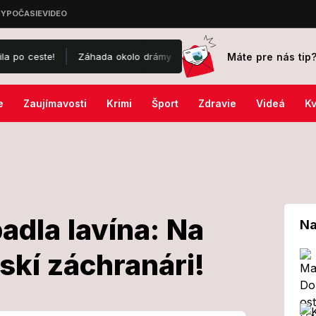
Máte pre nás tip
ste!
Záhada okolo drámy na kúpalisku v Diakovciach: V nemocnici 
e
Zaujímavosti
Krimi
Šport
Zdravie
Videá
Kv
padla lavína: Na
Na
skí záchranári!
line spadla