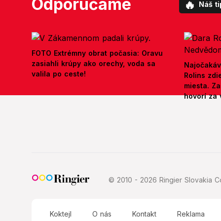
Odporúčame
🔥
Náš ti
FOTO Extrémny obrat počasia: Oravu
zasiahli krúpy ako orechy, voda sa
Najočakáv
valila po ceste!
Rolins zd
miesta. Z
hovorí za 
© 2010 - 2026 Ringier Slovakia Co
Koktejl
O nás
Kontakt
Reklama