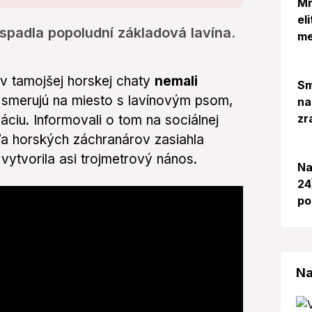
Mr
el
spadla popoludní základová lavína.
me
v tamojšej horskej chaty
nemali
Sm
 smerujú na miesto s lavínovým psom,
na
zr
uáciu. Informovali o tom na sociálnej
dľa horských záchranárov zasiahla
 vytvorila asi trojmetrový nános.
Na
24
po
Na