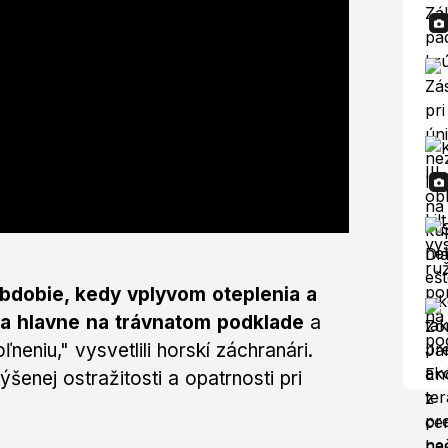
obdobie, kedy vplyvom oteplenia a
a hlavne na trávnatom podklade
a
eniu," vysvetlili horskí záchranári.
šenej ostražitosti a opatrnosti pri