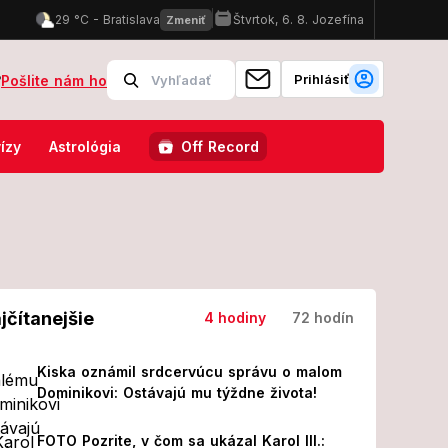
Prihlásiť
?
Pošlite nám ho
skončilo 8 ľudí!
FOTO Pozrite, v čom sa ukázal Karol III.: Pohľa
ízy
Astrológia
Off Record
jčítanejšie
4 hodiny
72 hodín
Kiska oznámil srdcervúcu správu o malom
Dominikovi: Ostávajú mu týždne života!
FOTO Pozrite, v čom sa ukázal Karol III.: