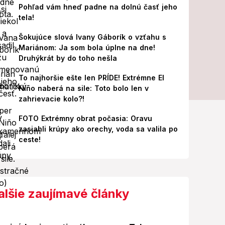
Pohľad vám hneď padne na dolnú časť jeho
tela!
Šokujúce slová Ivany Gáborík o vzťahu s
Mariánom: Ja som bola úplne na dne!
Druhýkrát by do toho nešla
To najhoršie ešte len PRÍDE! Extrémne El
Niño naberá na sile: Toto bolo len v
zahrievacie kolo?!
FOTO Extrémny obrat počasia: Oravu
zasiahli krúpy ako orechy, voda sa valila po
ceste!
alšie zaujímavé články