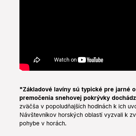
"Základové lavíny sú typické pre jarné 
premočenia snehovej pokrývky dochádz
zväčša v popoludňajších hodinách k ich uvoľn
Návštevníkov horských oblastí vyzvali k zvý
pohybe v horách.