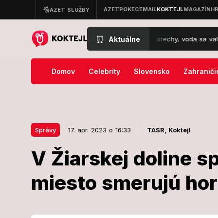
⏰
Aktuálne
obrat počasia: Oravu zasiahli krúpy ako orechy, voda sa valila po ce
Domov
Celebrity
Slovensko
Zahraniči
Správy
17. apr. 2023 o 16:33
TASR,
Koktejl
V Žiarskej doline s
17. apr. 2023 o 16:33
Správy
miesto smerujú hor
V Žiarskej do