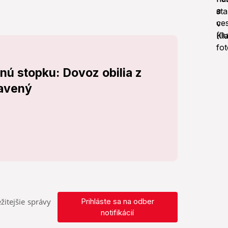
nú stopku: Dovoz obilia z
tavený
žitejšie správy
Prihláste sa na odber
notifikácií