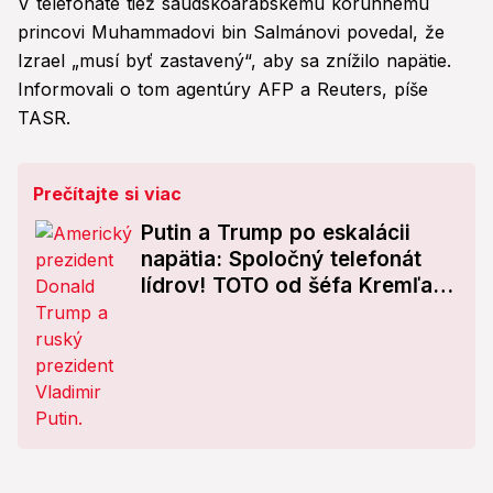
V telefonáte tiež saudskoarabskému korunnému
princovi Muhammadovi bin Salmánovi povedal, že
Izrael „musí byť zastavený“, aby sa znížilo napätie.
Informovali o tom agentúry AFP a Reuters, píše
TASR.
Prečítajte si viac
Putin a Trump po eskalácii
napätia: Spoločný telefonát
lídrov! TOTO od šéfa Kremľa
čakal málokto