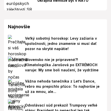
Ukrajina nemôže byť v NATO
Najnovšie
Veľký sobotný horoskop: Levy zažiaria v
spoločnosti, jedno znamenie si musí dať
pozor na skryté napätie!
Slovensko nie je pripravené?!
Klimatologička Jarošová po EXTRÉMOCH
varuje: My sme boli naučení, že vydržíme
Vážna nehoda tanečníka z Let’s Dance,
rebro mu prepichlo pľúco: To najhoršie je
už za mnou, ale...
Odvolávací súd prekazil Trumpovy veľké
plány: Prezident to nenechal len tak