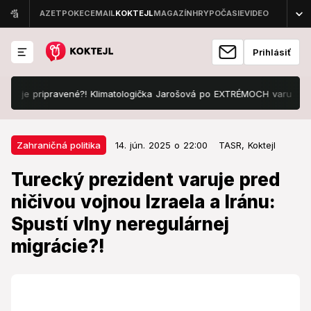
Prihlásiť
je pripravené?! Klimatologička Jarošová po EXTRÉMOCH varuje: My sme
14. jún. 2025 o 22:00
Zahraničná politika
Zahraničná politika
14. jún. 2025 o 22:00
TASR,
Koktejl
Turecký prezident varuje pred
Turecký prezident varuje pred
ničivou vojnou Izraela a Iránu:
ničivou vojnou Izraela a Iránu:
Spustí vlny neregulárnej
Spustí vlny neregulárnej
migrácie?!
migrácie?!
Čo odkazuje?