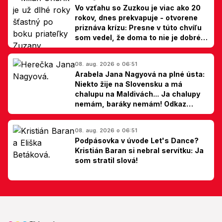
Vo vzťahu so Zuzkou je viac ako 20
rokov, dnes prekvapuje - otvorene
priznáva krízu: Presne v túto chvíľu
som vedel, že doma to nie je dobré,
hovorí Milan Ondrík
08. aug. 2026 o 06:51
Arabela Jana Nagyová na plné ústa:
Niekto žije na Slovensku a má
chalupu na Maldivách... Ja chalupy
nemám, baráky nemám! Odkaz
Slovákom
08. aug. 2026 o 06:51
Podpásovka v úvode Let's Dance?
Kristián Baran si nebral servítku: Ja
som stratil slová!