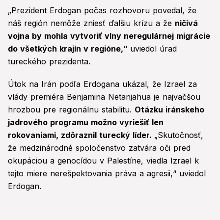
„Prezident Erdogan počas rozhovoru povedal, že
náš región nemôže zniesť ďalšiu krízu a že
ničivá
vojna by mohla vytvoriť vlny neregulárnej migrácie
do všetkých krajín v regióne,“
uviedol úrad
tureckého prezidenta.
Útok na Irán podľa Erdogana ukázal, že Izrael za
vlády premiéra Benjamina Netanjahua je najväčšou
hrozbou pre regionálnu stabilitu.
Otázku iránskeho
jadrového programu možno vyriešiť len
rokovaniami, zdôraznil turecký líder.
„Skutočnosť,
že medzinárodné spoločenstvo zatvára oči pred
okupáciou a genocídou v Palestíne, viedla Izrael k
tejto miere nerešpektovania práva a agresii,“ uviedol
Erdogan.