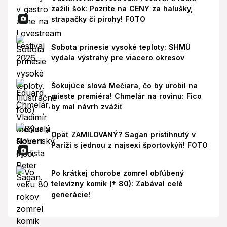
zažili šok: Pozrite na CENY za halušky,
strapačky či pirohy! FOTO
Sobota prinesie vysoké teploty: SHMÚ
vydala výstrahy pre viacero okresov
Šokujúce slová Mečiara, čo by urobil na
mieste premiéra! Chmelár na rovinu: Fico
by mal návrh zvážiť
Opäť ZAMILOVANÝ? Sagan pristihnutý v
Paríži s jednou z najsexi športovkýň! FOTO
Po krátkej chorobe zomrel obľúbený
televízny komik († 80): Zabával celé
generácie!