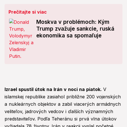
Prečítajte si viac
Moskva v problémoch: Kým
Trump zvažuje sankcie, ruská
ekonomika sa spomaľuje
Izrael spustil útok na Irán v noci na piatok.
V
islamskej republike zasiahol približne 200 vojenských
a nukleárnych objektov a zabil viacerých armádnych
veliteľov, jadrových vedcov i ďalších významných
predstaviteľov. Podľa Teheránu si prvá vlna útokov
vyžiadala 78 životov. Irán v reakcii vyslal početné