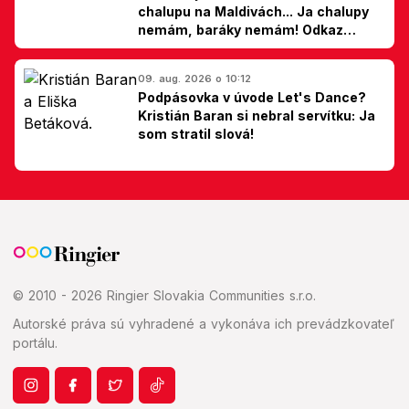
chalupu na Maldivách... Ja chalupy
nemám, baráky nemám! Odkaz
Slovákom
09. aug. 2026 o 10:12
Podpásovka v úvode Let's Dance?
Kristián Baran si nebral servítku: Ja
som stratil slová!
© 2010 - 2026 Ringier Slovakia Communities s.r.o.
Autorské práva sú vyhradené a vykonáva ich prevádzkovateľ
portálu.