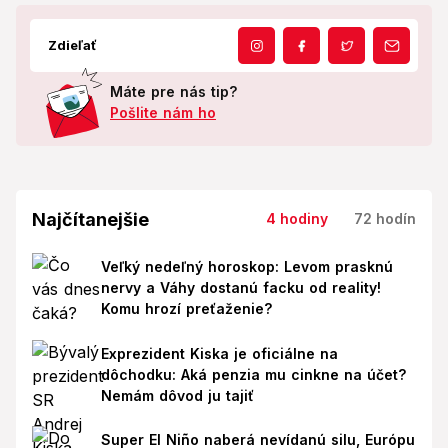
Zdieľať
Máte pre nás tip?
Pošlite nám ho
Najčítanejšie
4 hodiny
72 hodín
Veľký nedeľný horoskop: Levom prasknú
nervy a Váhy dostanú facku od reality!
Komu hrozí preťaženie?
Exprezident Kiska je oficiálne na
dôchodku: Aká penzia mu cinkne na účet?
Nemám dôvod ju tajiť
Super El Niño naberá nevídanú silu, Európu