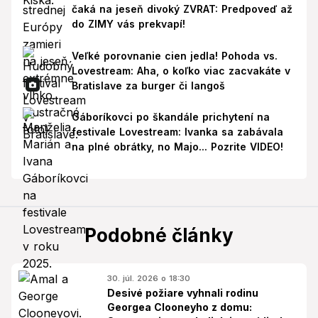
čaká na jeseň divoký ZVRAT: Predpoveď až
do ZIMY vás prekvapí!
Veľké porovnanie cien jedla! Pohoda vs.
Lovestream: Aha, o koľko viac zacvakáte v
Bratislave za burger či langoš
Gáboríkovci po škandále prichytení na
festivale Lovestream: Ivanka sa zabávala
na plné obrátky, no Majo... Pozrite VIDEO!
Podobné články
30. júl. 2026 o 18:30
Desivé požiare vyhnali rodinu
Georgea Clooneyho z domu: