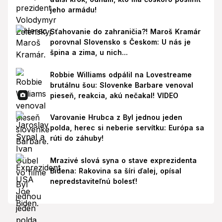
jeho armádu!
Sťahovanie do zahraničia?! Maroš Kramár
porovnal Slovensko s Českom: U nás je
špina a zima, u nich...
Robbie Williams odpálil na Lovestreame
brutálnu šou: Slovenke Barbare venoval
pieseň, reakcia, akú nečakal! VIDEO
Varovanie Hrubca z Byl jednou jeden
polda, herec si neberie servítku: Európa sa
rúti do záhuby!
Mrazivé slová syna o stave exprezidenta
Bidena: Rakovina sa šíri ďalej, opísal
nepredstaviteľnú bolesť!