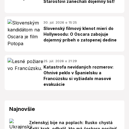
Starostovi zanechali dojemný list!
30. júl. 2026 o 15:25
Slovenský filmový klenot mieri do
Hollywoodu: O Oscara zabojuje
dojemný príbeh o zatopenej dedine
25. júl. 2026 o 21:29
Katastrofa nevídaných rozmerov:
Ohnivé peklo v Španielsku a
Francúzsku si vyžiadalo masové
evakuácie
Najnovšie
Zelenskyj bije na poplach: Rusko chystá
ďalší krok, odhalil, kto má čoskoro posilniť