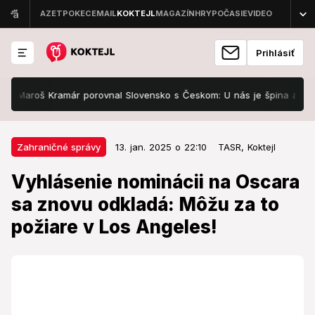
Prihlásiť
roš Kramár porovnal Slovensko s Českom: U nás je špina a zima, u nic
13. jan. 2025 o 22:10
Zahraničné správy
Zahraničné správy
13. jan. 2025 o 22:10
TASR,
Koktejl
Vyhlásenie nominácii na Oscara
Vyhlásenie nominácii na Oscara
sa znovu odkladá: Môžu za to
sa znovu odkladá: Môžu za to
požiare v Los Angeles!
požiare v Los Angeles!
Pôvodný termín 17. januára organizátori presunuli na
19. januára a nominácie sa vzhľadom na situáciu budú
vyhlasovať 23. januára.