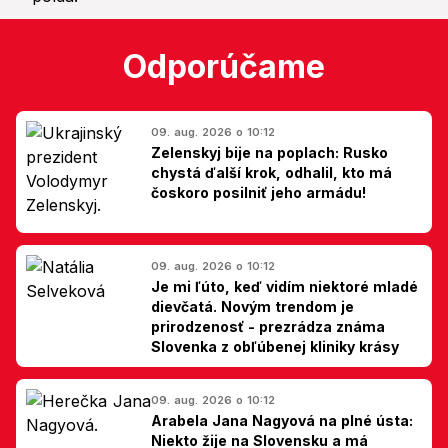
Odporúčame
09. aug. 2026 o 10:12
Zelenskyj bije na poplach: Rusko
chystá ďalší krok, odhalil, kto má
čoskoro posilniť jeho armádu!
09. aug. 2026 o 10:12
Je mi ľúto, keď vidím niektoré mladé
dievčatá. Novým trendom je
prirodzenosť - prezrádza známa
Slovenka z obľúbenej kliniky krásy
09. aug. 2026 o 10:12
Arabela Jana Nagyová na plné ústa:
Niekto žije na Slovensku a má