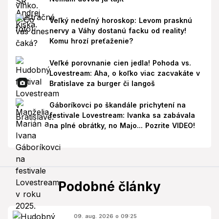
Veľký nedeľný horoskop: Levom prasknú
nervy a Váhy dostanú facku od reality!
Komu hrozí preťaženie?
Veľké porovnanie cien jedla! Pohoda vs.
Lovestream: Aha, o koľko viac zacvakáte v
Bratislave za burger či langoš
Gáboríkovci po škandále prichytení na
festivale Lovestream: Ivanka sa zabávala
na plné obrátky, no Majo... Pozrite VIDEO!
Podobné články
09. aug. 2026 o 09:25