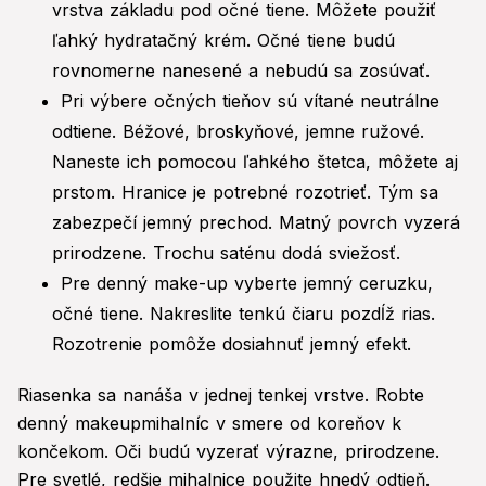
vrstva základu pod očné tiene. Môžete použiť
ľahký hydratačný krém. Očné tiene budú
rovnomerne nanesené a nebudú sa zosúvať.
Pri výbere očných tieňov sú vítané neutrálne
odtiene. Béžové, broskyňové, jemne ružové.
Naneste ich pomocou ľahkého štetca, môžete aj
prstom. Hranice je potrebné rozotrieť. Tým sa
zabezpečí jemný prechod. Matný povrch vyzerá
prirodzene. Trochu saténu dodá sviežosť.
Pre denný make-up vyberte jemný ceruzku,
očné tiene. Nakreslite tenkú čiaru pozdĺž rias.
Rozotrenie pomôže dosiahnuť jemný efekt.
Riasenka sa nanáša v jednej tenkej vrstve. Robte
denný makeupmihalníc v smere od koreňov k
končekom. Oči budú vyzerať výrazne, prirodzene.
Pre svetlé, redšie mihalnice použite hnedý odtieň.