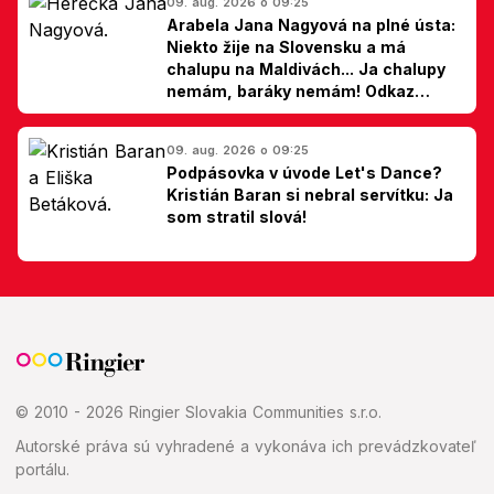
09. aug. 2026 o 09:25
Arabela Jana Nagyová na plné ústa:
Niekto žije na Slovensku a má
chalupu na Maldivách... Ja chalupy
nemám, baráky nemám! Odkaz
Slovákom
09. aug. 2026 o 09:25
Podpásovka v úvode Let's Dance?
Kristián Baran si nebral servítku: Ja
som stratil slová!
© 2010 - 2026 Ringier Slovakia Communities s.r.o.
Autorské práva sú vyhradené a vykonáva ich prevádzkovateľ
portálu.