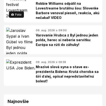
Robbie Williams odpálil na
Lovestreame brutálnu šou: Slovenke
Barbore venoval pieseň, reakcia, akú
Foto
nečakal! VIDEO
09. aug. 2026 o 09:00
Varovanie Hrubca z Byl jednou jeden
polda, herec si neberie servítku:
Európa sa rúti do záhuby!
09. aug. 2026 o 08:38
Mrazivé slová syna o stave ex-
prezidenta Bidena: Krutá choroba sa
šíri ďalej, opísal nepredstaviteľnú
bolesť!
Najnovšie