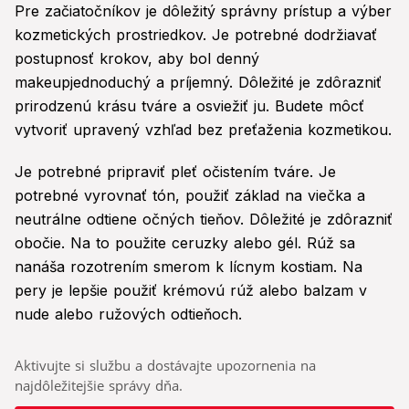
Pre začiatočníkov je dôležitý správny prístup a výber
kozmetických prostriedkov. Je potrebné dodržiavať
postupnosť krokov, aby bol denný
makeupjednoduchý a príjemný. Dôležité je zdôrazniť
prirodzenú krásu tváre a osviežiť ju. Budete môcť
vytvoriť upravený vzhľad bez preťaženia kozmetikou.
Je potrebné pripraviť pleť očistením tváre. Je
potrebné vyrovnať tón, použiť základ na viečka a
neutrálne odtiene očných tieňov. Dôležité je zdôrazniť
obočie. Na to použite ceruzky alebo gél. Rúž sa
nanáša rozotrením smerom k lícnym kostiam. Na
pery je lepšie použiť krémovú rúž alebo balzam v
nude alebo ružových odtieňoch.
Aktivujte si službu a dostávajte upozornenia na
najdôležitejšie správy dňa.