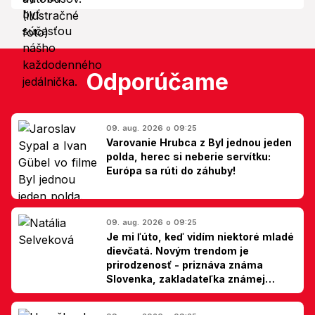
Odporúčame
09. aug. 2026 o 09:25
Varovanie Hrubca z Byl jednou jeden
polda, herec si neberie servítku:
Európa sa rúti do záhuby!
09. aug. 2026 o 09:25
Je mi ľúto, keď vidím niektoré mladé
dievčatá. Novým trendom je
prirodzenosť - priznáva známa
Slovenka, zakladateľka známej
kliniky