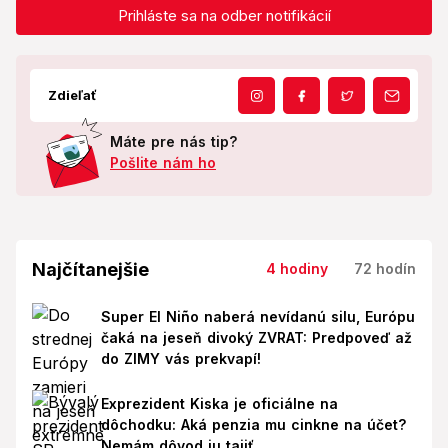
Prihláste sa na odber notifikácií
Zdieľať
Máte pre nás tip?
Pošlite nám ho
Najčítanejšie
4 hodiny
72 hodín
Super El Niño naberá nevídanú silu, Európu
čaká na jeseň divoký ZVRAT: Predpoveď až
do ZIMY vás prekvapí!
Exprezident Kiska je oficiálne na
dôchodku: Aká penzia mu cinkne na účet?
Nemám dôvod ju tajiť