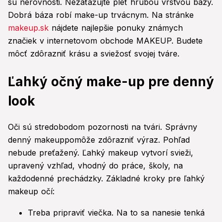
sú nerovnosti. Nezaťažujte pleť hrubou vrstvou bázy.
Dobrá báza robí make-up trvácnym. Na stránke
makeup.sk
nájdete najlepšie ponuky známych
značiek v internetovom obchode MAKEUP. Budete
môcť zdôrazniť krásu a sviežosť svojej tváre.
Ľahký očný make-up pre denný
look
Oči sú stredobodom pozornosti na tvári. Správny
denný makeuppomôže zdôrazniť výraz. Pohľad
nebude preťažený. Ľahký makeup vytvorí svieži,
upravený vzhľad, vhodný do práce, školy, na
každodenné prechádzky. Základné kroky pre ľahký
makeup očí:
Treba pripraviť viečka. Na to sa nanesie tenká