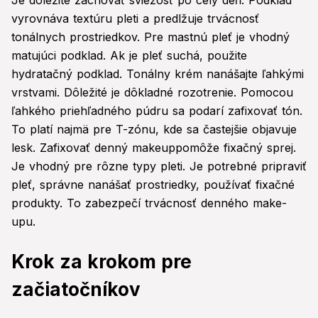
Je dôležité zachovať sviežosť po celý deň. Podklad
vyrovnáva textúru pleti a predlžuje trvácnosť
tonálnych prostriedkov. Pre mastnú pleť je vhodný
matujúci podklad. Ak je pleť suchá, použite
hydratačný podklad. Tonálny krém nanášajte ľahkými
vrstvami. Dôležité je dôkladné rozotrenie. Pomocou
ľahkého priehľadného púdru sa podarí zafixovať tón.
To platí najmä pre T-zónu, kde sa častejšie objavuje
lesk. Zafixovať denný makeuppomôže fixačný sprej.
Je vhodný pre rôzne typy pleti. Je potrebné pripraviť
pleť, správne nanášať prostriedky, používať fixačné
produkty. To zabezpečí trvácnosť denného make-
upu.
Krok za krokom pre
začiatočníkov