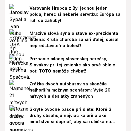
Varovanie Hrubca z Byl jednou jeden
polda, herec si neberie servítku: Európa sa
rúti do záhuby!
Mrazivé slová syna o stave ex-prezidenta
Bidena: Krutá choroba sa šíri ďalej, opísal
nepredstaviteľnú bolesť!
Priznanie mladej slovenskej herečky,
Slovákov pri tej zmienke ako prvé obleje
pot: TOTO nemôže chýbať!
Zrážka dvoch autobusov sa skončila
najhorším možným scenárom: Vyše 20
mŕtvych a desiatky zranených
Skryté ovocné pasce pri diéte: Ktoré 3
druhy obsahujú najviac kalórií a aké
množstvo si dopriať, aby sa ručička na
váhe nepohla nahor?