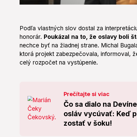
0
seconds
of
1
minute,
Podľa vlastných slov dostal za interpretác
58
seconds
honorár.
Volume
Poukázal na to, že oslavy boli š
0%
nechce byť na žiadnej strane. Michal Buga
ktorá projekt zabezpečovala, informoval, 
celý rozpočet na vystúpenie.
Prečítajte si viac
Čo sa dialo na Devín
osláv vycúvať: Keď pr
zostať v šoku!