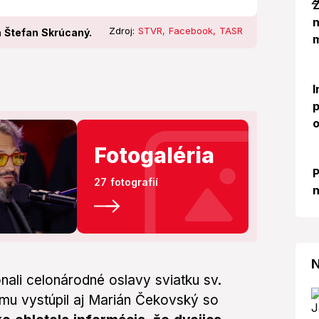
Z
Zdroj:
STVR, Facebook, TASR
 Štefan Skrúcaný.
m
I
p
o
Fotogaléria
P
27 fotografií
n
N
nali celonárodné oslavy sviatku sv.
amu vystúpil aj Marián Čekovský so