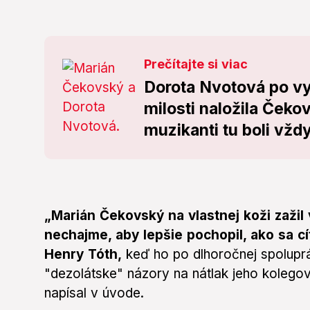
Prečítajte si viac
Dorota Nvotová po vys
milosti naložila Ček
muzikanti tu boli vždy
„Marián Čekovský na vlastnej koži zažil 
nechajme, aby lepšie pochopil, ako sa cít
Henry Tóth,
keď ho po dlhoročnej spoluprá
"dezolátske" názory na nátlak jeho kolegov
napísal v úvode.