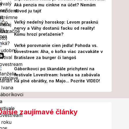
Aká penzia mu cinkne na účet? Nemám
dôvod ju tajiť
Veľký nedeľný horoskop: Levom prasknú
nervy a Váhy dostanú facku od reality!
Komu hrozí preťaženie?
Veľké porovnanie cien jedla! Pohoda vs.
Lovestream: Aha, o koľko viac zacvakáte v
Bratislave za burger či langoš
Gáboríkovci po škandále prichytení na
festivale Lovestream: Ivanka sa zabávala
na plné obrátky, no Majo... Pozrite VIDEO!
Ďalšie zaujímavé články