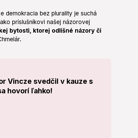
že demokracia bez plurality je suchá
ako príslušníkovi našej názorovej
ej bytosti, ktorej odlišné názory či
Chmelár.
or Vincze svedčil v kauze s
a hovorí ľahko!