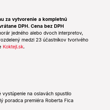
u za vytvorenie a kompletnú
 vrátane DPH. Cena bez DPH
orár jedného alebo dvoch interpretov,
 rozdelený medzi 23 účastníkov tvorivého
re
Koktejl.sk
.
 vystúpenie na oslavách spustilo
valý poradca premiéra Roberta Fica