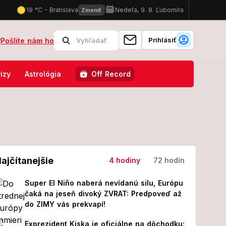
Prihlásiť
?
Pošlite nám ho
 Vyše 20 mŕtvych a desiatky zranených
Skryté ovocné pasce pri 
ízy
Astrológia
Off Record
ajčítanejšie
4 hodiny
72 hodín
Super El Niño naberá nevídanú silu, Európu
čaká na jeseň divoký ZVRAT: Predpoveď až
do ZIMY vás prekvapí!
Exprezident Kiska je oficiálne na dôchodku: