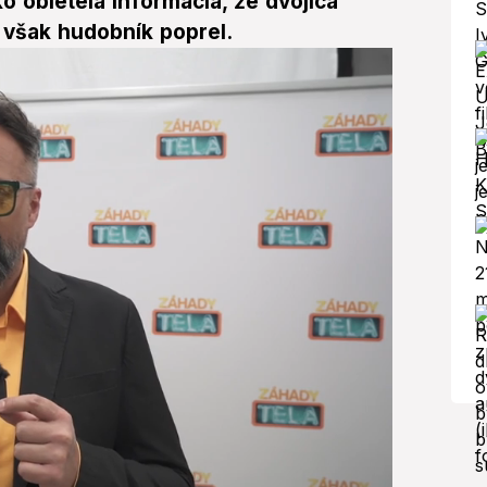
 obletela informácia, že dvojica
 však hudobník poprel.