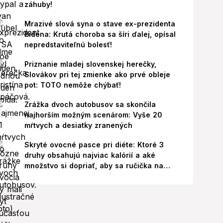
záhuby!
Mrazivé slová syna o stave ex-prezidenta
Bidena: Krutá choroba sa šíri ďalej, opísal
nepredstaviteľnú bolesť!
Priznanie mladej slovenskej herečky,
Slovákov pri tej zmienke ako prvé obleje
pot: TOTO nemôže chýbať!
Zrážka dvoch autobusov sa skončila
najhorším možným scenárom: Vyše 20
mŕtvych a desiatky zranených
Skryté ovocné pasce pri diéte: Ktoré 3
druhy obsahujú najviac kalórií a aké
množstvo si dopriať, aby sa ručička na
váhe nepohla nahor?