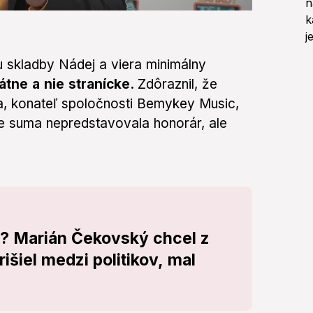
iu skladby Nádej a viera minimálny
tátne a nie stranícke.
Zdôraznil, že
la, konateľ spoločnosti Bemykey Music,
že suma nepredstavovala honorár, ale
e? Marián Čekovský chcel z
išiel medzi politikov, mal