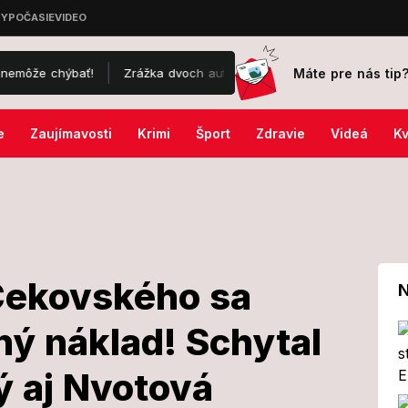
Máte pre nás tip
Zrážka dvoch autobusov sa skončila najhorším možným scenárom:
e
Zaujímavosti
Krimi
Šport
Zdravie
Videá
Kv
Čekovského sa
N
ný náklad! Schytal
ynči
ý aj Nvotová