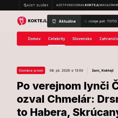
⏰
Aktuálne
 Slovákov pri tej zmienke ako prvé obleje pot: TOTO nemôže chýbať!
Domov
Celebrity
Slovensko
Zahraniči
Domáce promi
08. júl. 2026 o 13:00
žani,
Koktejl
Po verejnom lynči 
08. júl. 2026 o 13:00
Domáce promi
ozval Chmelár: Drs
Po verejnom l
to Habera, Skrúcan