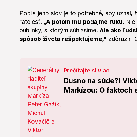
Podľa jeho slov je to potrebné, aby uznal, 
ratolesť. „
A potom mu podajme ruku.
Nie 
bublinky, s ktorým súhlasíme.
Ale ako ľudsk
spôsob života rešpektujeme,"
zdôraznil 
Prečítajte si viac
Dusno na súde?! Vikt
Markízou: O faktoch s