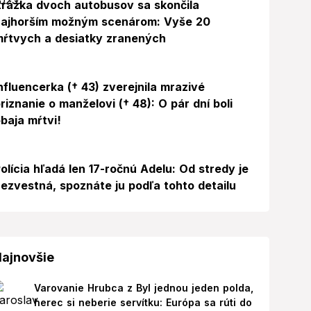
rážka dvoch autobusov sa skončila
najhorším možným scenárom: Vyše 20
ŕtvych a desiatky zranených
Foto
nfluencerka († 43) zverejnila mrazivé
riznanie o manželovi († 48): O pár dní boli
baja mŕtvi!
olícia hľadá len 17-ročnú Adelu: Od stredy je
ezvestná, spoznáte ju podľa tohto detailu
ajnovšie
Varovanie Hrubca z Byl jednou jeden polda,
herec si neberie servítku: Európa sa rúti do