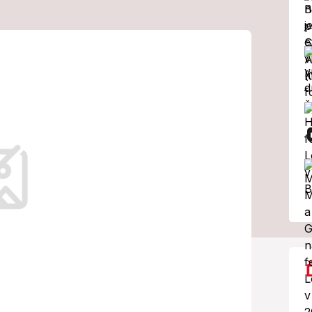
a ozval
ný náklad!
abera, Skrúcaný
ícha.