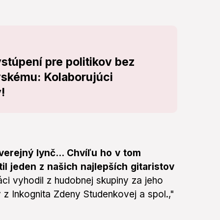
túpení pre politikov bez
ovskému: Kolaborujúci
!
verejný lynč... Chvíľu ho v tom
il jeden z našich najlepších gitaristov
ci vyhodil z hudobnej skupiny za jeho
 z Inkognita Zdeny Studenkovej a spol.,"