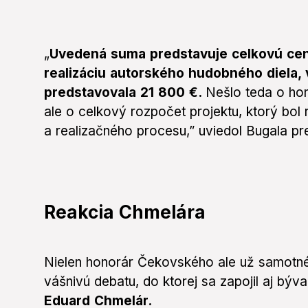
„
Uvedená suma predstavuje celkovú cen
realizáciu autorského hudobného diela,
predstavovala 21 800 €.
Nešlo teda o hon
ale o celkový rozpočet projektu, ktorý bol
a realizačného procesu,” uviedol Bugala p
Reakcia Chmelára
Nielen honorár Čekovského ale už samotné
vášnivú debatu, do ktorej sa zapojil aj bý
Eduard Chmelár.