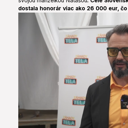
svojou manželkou Natašou.
Celé Slovensko
dostala honorár viac ako 26 000 eur, čo