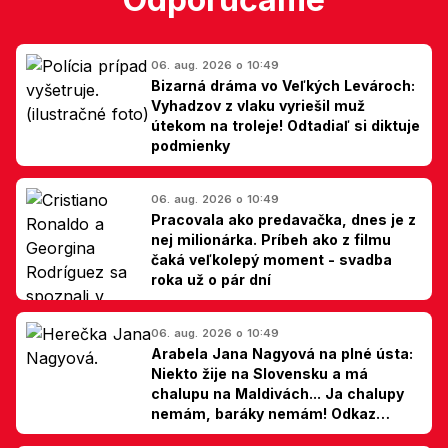
06. aug. 2026 o 10:49
Bizarná dráma vo Veľkých Levároch:
Vyhadzov z vlaku vyriešil muž
útekom na troleje! Odtadiaľ si diktuje
podmienky
06. aug. 2026 o 10:49
Pracovala ako predavačka, dnes je z
nej milionárka. Príbeh ako z filmu
čaká veľkolepý moment - svadba
roka už o pár dní
06. aug. 2026 o 10:49
Arabela Jana Nagyová na plné ústa:
Niekto žije na Slovensku a má
chalupu na Maldivách... Ja chalupy
nemám, baráky nemám! Odkaz
Slovákom