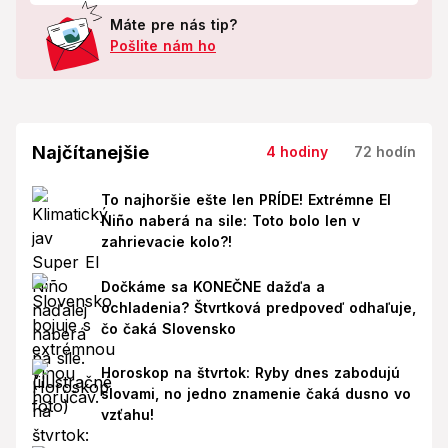
Máte pre nás tip?
Pošlite nám ho
Najčítanejšie
4 hodiny
72 hodín
To najhoršie ešte len PRÍDE! Extrémne El
Niño naberá na sile: Toto bolo len v
zahrievacie kolo?!
Dočkáme sa KONEČNE dažďa a
ochladenia? Štvrtková predpoveď odhaľuje,
čo čaká Slovensko
Horoskop na štvrtok: Ryby dnes zabodujú
slovami, no jedno znamenie čaká dusno vo
vzťahu!