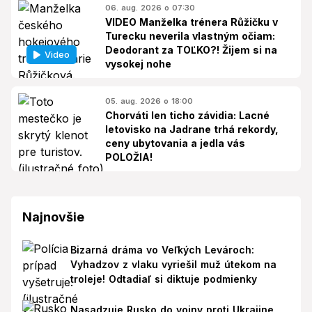
06. aug. 2026 o 07:30
VIDEO Manželka trénera Růžičku v
Turecku neverila vlastným očiam:
Deodorant za TOĽKO?! Žijem si na
Video
vysokej nohe
05. aug. 2026 o 18:00
Chorváti len ticho závidia: Lacné
letovisko na Jadrane trhá rekordy,
ceny ubytovania a jedla vás
POLOŽIA!
Najnovšie
Bizarná dráma vo Veľkých Levároch:
Vyhadzov z vlaku vyriešil muž útekom na
troleje! Odtadiaľ si diktuje podmienky
Nasadzuje Rusko do vojny proti Ukrajine