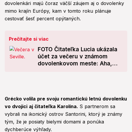
dovolenkári majú čoraz väčší záujem aj o dovolenky
mimo krajín Európy, kam v tomto roku plánuje
cestovať šesť percent opýtaných.
Prečítajte si viac
FOTO Čitateľka Lucia ukázala
účet za večeru v známom
dovolenkovom meste: Aha,
koľko platili dve osoby!
Grécko volila pre svoju romantickú letnú dovolenku
vo dvojici aj čitateľka Karolína.
S partnerom sa
vybrali na ikonický ostrov Santorini, ktorý je známy
tým, že je posiaty bielymi domami a ponúka
dychberúce výhľady.