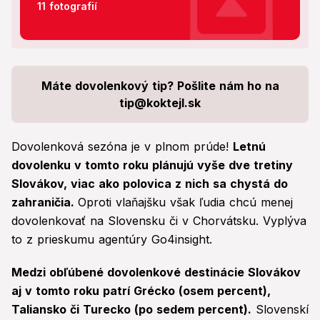
11 fotografií
Máte dovolenkový tip? Pošlite nám ho na
tip@koktejl.sk
Dovolenková sezóna je v plnom prúde!
Letnú
dovolenku v tomto roku plánujú vyše dve tretiny
Slovákov, viac ako polovica z nich sa chystá do
zahraničia.
Oproti vlaňajšku však ľudia chcú menej
dovolenkovať na Slovensku či v Chorvátsku. Vyplýva
to z prieskumu agentúry Go4insight.
Medzi obľúbené dovolenkové destinácie Slovákov
aj v tomto roku patrí Grécko (osem percent),
Taliansko či Turecko (po sedem percent).
Slovenskí