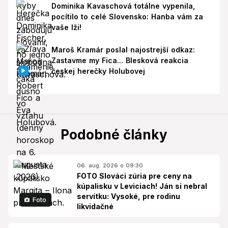
Dominika Kavaschová totálne vypenila,
pocítilo to celé Slovensko: Hanba vám za
vaše lži!
Maroš Kramár poslal najostrejší odkaz:
Zastavme my Fica... Blesková reakcia
českej herečky Holubovej
Podobné články
06. aug. 2026 o 09:30
FOTO Slováci zúria pre ceny na
kúpalisku v Leviciach! Ján si nebral
servítku: Vysoké, pre rodinu
Foto
likvidačné