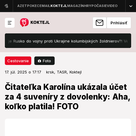
Prihlásiť
Rusko do vojny proti Ukrajine kolumbijských žoldnierov?! Veľvyslanect
Foto
Cestovanie
17. júl. 2025 o 17:17
Cestovanie
17. júl. 2025 o 17:17
Čitateľka Karolína ukázala účet za
krsk,
TASR,
Koktejl
4 suveníry z dovolenky: Aha,
Čitateľka Karolína ukázala účet
koľko platila! FOTO
za 4 suveníry z dovolenky: Aha,
koľko platila! FOTO
Dali by ste toľko za suveníry?