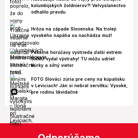
kolumbijských žoldnierov?! Veľvyslanectvo
odhalilo pravdu
Hrôza na západe Slovenska: Na troleji
vysokého napätia sa nachádza muž!
Pekelné horúčavy vystrieda ďalší extrém:
SHMÚ vydal výstrahy! TU môžu udrieť
búrky a silný vietor
FOTO Slováci zúria pre ceny na kúpalisku
v Leviciach! Ján si nebral servítku: Vysoké,
pre rodinu likvidačné
Odporúčame