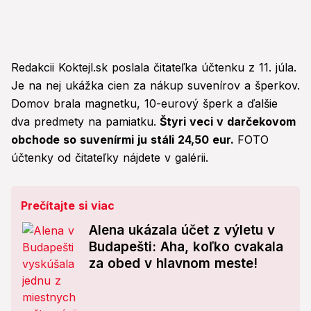
Redakcii Koktejl.sk poslala čitateľka účtenku z 11. júla.
Je na nej ukážka cien za nákup suvenírov a šperkov.
Domov brala magnetku, 10-eurový šperk a ďalšie
dva predmety na pamiatku.
Štyri veci v darčekovom
obchode so suvenírmi ju stáli 24,50 eur.
FOTO
účtenky od čitateľky nájdete v galérii.
Prečítajte si viac
Alena ukázala účet z výletu v
Budapešti: Aha, koľko cvakala
za obed v hlavnom meste!