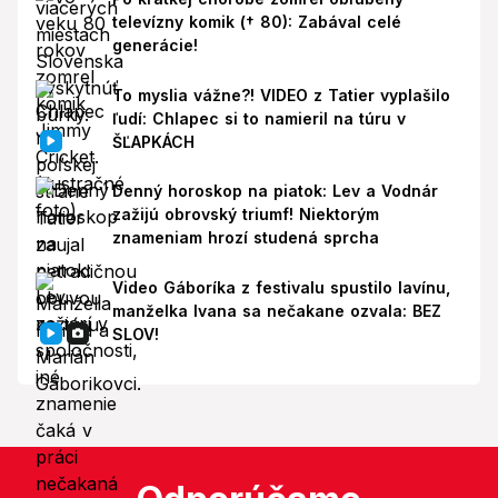
televízny komik († 80): Zabával celé
generácie!
To myslia vážne?! VIDEO z Tatier vyplašilo
ľudí: Chlapec si to namieril na túru v
ŠĽAPKÁCH
Denný horoskop na piatok: Lev a Vodnár
zažijú obrovský triumf! Niektorým
znameniam hrozí studená sprcha
Video Gáboríka z festivalu spustilo lavínu,
manželka Ivana sa nečakane ozvala: BEZ
SLOV!