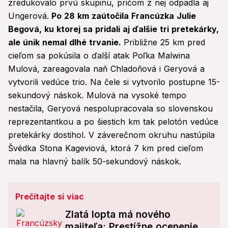
zredukovalo prvú skupinu, pričom z nej odpadla aj
Ungerová.
Po 28 km zaútočila Francúzka Julie
Begová, ku ktorej sa pridali aj ďalšie tri pretekárky,
ale únik nemal dlhé trvanie.
Približne 25 km pred
cieľom sa pokúsila o ďalší atak Poľka Malwina
Mulová, zareagovala naň Chladoňová i Geryová a
vytvorili vedúce trio. Na čele si vytvorilo postupne 15-
sekundový náskok. Mulová na vysoké tempo
nestačila, Geryová nespolupracovala so slovenskou
reprezentantkou a po šiestich km tak pelotón vedúce
pretekárky dostihol. V záverečnom okruhu nastúpila
Švédka Stona Kageviová, ktorá 7 km pred cieľom
mala na hlavný balík 50-sekundový náskok.
Prečítajte si viac
Zlatá lopta má nového
majiteľa: Prestížne ocenenie