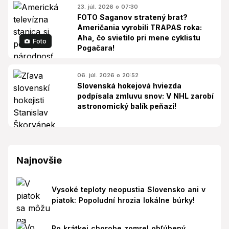
23. júl. 2026 o 07:30
FOTO Saganov stratený brat?
Američania vyrobili TRAPAS roka:
Aha, čo svietilo pri mene cyklistu
Foto
Pogačara!
06. júl. 2026 o 20:52
Slovenská hokejová hviezda
podpísala zmluvu snov: V NHL zarobí
astronomický balík peňazí!
Najnovšie
Vysoké teploty neopustia Slovensko ani v
piatok: Popoludní hrozia lokálne búrky!
Po krátkej chorobe zomrel obľúbený