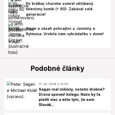
Po krátkej chorobe zomrel obľúbený
televízny komik († 80): Zabával celé
generácie!
Alarm a zásah policajtov u Jasminy a
Rytmusa: Urobila nám vykrádačku v dome!
Podobné články
31. júl. 2026 o 12:00
Sagan mal milióny, ostatní drobné?
Drsná spoveď kolegu: Načo by ťa
platili viac a ešte tým, že som
Slovák...