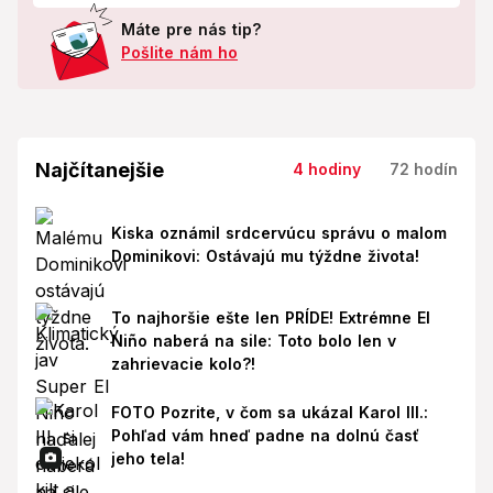
Máte pre nás tip?
Pošlite nám ho
Najčítanejšie
4 hodiny
72 hodín
Kiska oznámil srdcervúcu správu o malom
Dominikovi: Ostávajú mu týždne života!
To najhoršie ešte len PRÍDE! Extrémne El
Niño naberá na sile: Toto bolo len v
zahrievacie kolo?!
FOTO Pozrite, v čom sa ukázal Karol III.:
Pohľad vám hneď padne na dolnú časť
jeho tela!