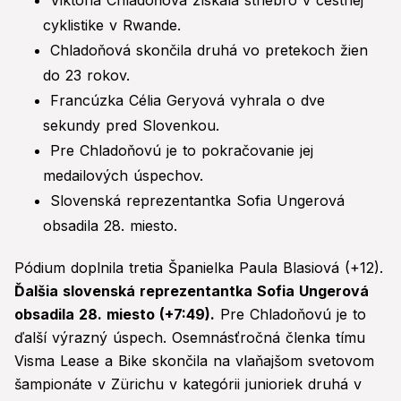
Viktória Chladoňová získala striebro v cestnej
cyklistike v Rwande.
Chladoňová skončila druhá vo pretekoch žien
do 23 rokov.
Francúzka Célia Geryová vyhrala o dve
sekundy pred Slovenkou.
Pre Chladoňovú je to pokračovanie jej
medailových úspechov.
Slovenská reprezentantka Sofia Ungerová
obsadila 28. miesto.
Pódium doplnila tretia Španielka Paula Blasiová (+12).
Ďalšia slovenská reprezentantka Sofia Ungerová
obsadila 28. miesto (+7:49).
Pre Chladoňovú je to
ďalší výrazný úspech. Osemnásťročná členka tímu
Visma Lease a Bike skončila na vlaňajšom svetovom
šampionáte v Zürichu v kategórii junioriek druhá v