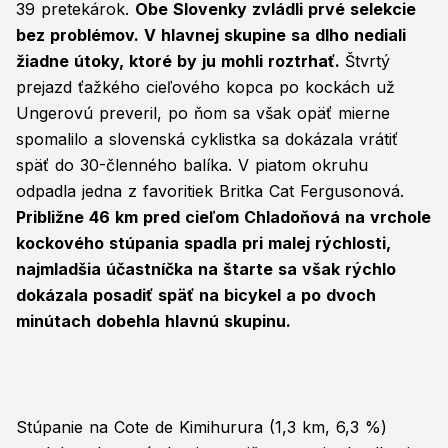
39 pretekárok.
Obe Slovenky zvládli prvé selekcie
bez problémov. V hlavnej skupine sa dlho nediali
žiadne útoky, ktoré by ju mohli roztrhať.
Štvrtý
prejazd ťažkého cieľového kopca po kockách už
Ungerovú preveril, po ňom sa však opäť mierne
spomalilo a slovenská cyklistka sa dokázala vrátiť
späť do 30-členného balíka. V piatom okruhu
odpadla jedna z favoritiek Britka Cat Fergusonová.
Približne 46 km pred cieľom Chladoňová na vrchole
kockového stúpania spadla pri malej rýchlosti,
najmladšia účastníčka na štarte sa však rýchlo
dokázala posadiť späť na bicykel a po dvoch
minútach dobehla hlavnú skupinu.
Stúpanie na Cote de Kimihurura (1,3 km, 6,3 %)