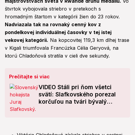
majstrovstvách sveta v Rwande druhú medailu.
Vo
štvrtok vybojovala striebro v pretekoch s
hromadným štartom v kategórii žien do 23 rokov.
Nadviazala tak na rovnaký cenný kov z
pondelkovej individuálnej časovky v tej istej
vekovej kategórii.
Na kopcovitej 119,3 km dlhej trase
v Kigali triumfovala Francúzka Célia Geryová, na
ktorú Chladoňová stratila v cieli dve sekundy.
Prečítajte si viac
VIDEO Stáli pri ňom všetci
svätí: Slafkovského porezal
korčuľou na tvári bývalý
spoluhráč!