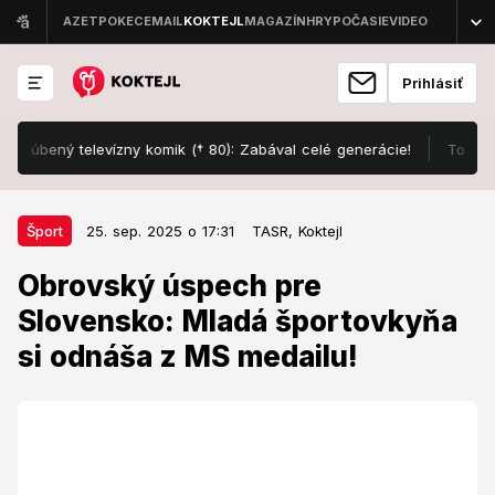
Prihlásiť
ný televízny komik († 80): Zabával celé generácie!
To myslia váž
25. sep. 2025 o 17:31
Šport
Šport
25. sep. 2025 o 17:31
TASR,
Koktejl
Obrovský úspech pre Slovensko:
Obrovský úspech pre
Mladá športovkyňa si odnáša z
Slovensko: Mladá športovkyňa
MS medailu!
si odnáša z MS medailu!
Gratulujeme!