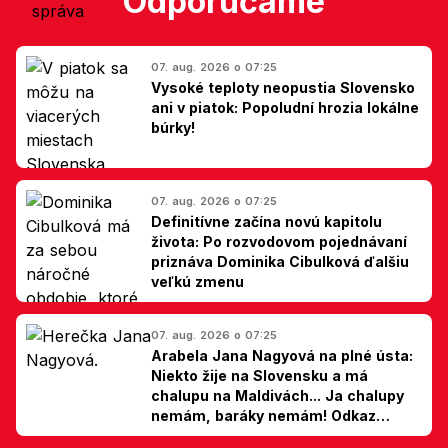
Odporúčame
07. aug. 2026 o 07:25
Vysoké teploty neopustia Slovensko
ani v piatok: Popoludní hrozia lokálne
búrky!
07. aug. 2026 o 07:25
Definitívne začína novú kapitolu
života: Po rozvodovom pojednávaní
priznáva Dominika Cibulková ďalšiu
veľkú zmenu
07. aug. 2026 o 07:25
Arabela Jana Nagyová na plné ústa:
Niekto žije na Slovensku a má
chalupu na Maldivách... Ja chalupy
nemám, baráky nemám! Odkaz
Slovákom