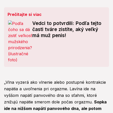
Prečítajte si viac
Vedci to potvrdili: Podľa tejto
časti tváre zistíte, aký veľký
má muž penis!
„Vlna vyzerá ako vlnenie alebo postupné kontrakcie
napätia a uvoľnenia pri orgazme. Lavína ide na
vyššom napätí panvového dna so sťahmi, ktoré
znižujú napätie smerom dole počas orgazmu.
Sopka
ide na nižšom napätí panvového dna, ale potom