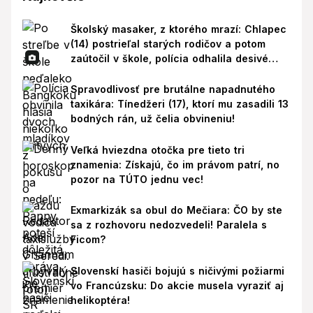
Školský masaker, z ktorého mrazí: Chlapec
(14) postrieľal starých rodičov a potom
zaútočil v škole, polícia odhalila desivé
pozadie!
Spravodlivosť pre brutálne napadnutého
taxikára: Tínedžeri (17), ktorí mu zasadili 13
bodných rán, už čelia obvineniu!
Veľká hviezdna otočka pre tieto tri
znamenia: Získajú, čo im právom patrí, no
pozor na TÚTO jednu vec!
Exmarkizák sa obul do Mečiara: ČO by ste
sa z rozhovoru nedozvedeli! Paralela s
Ficom?
Slovenskí hasiči bojujú s ničivými požiarmi
vo Francúzsku: Do akcie musela vyraziť aj
helikoptéra!