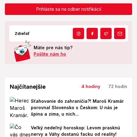
Prihláste sa na odber notifikácií
Zdieľať
Máte pre nás tip?
Pošlite nám ho
Najčítanejšie
4 hodiny
72 hodín
Sťahovanie do zahraničia?! Maroš Kramár
porovnal Slovensko s Českom: U nás je
špina a zima, u nich...
Veľký nedeľný horoskop: Levom prasknú
nervy a Váhy dostanú facku od reality!