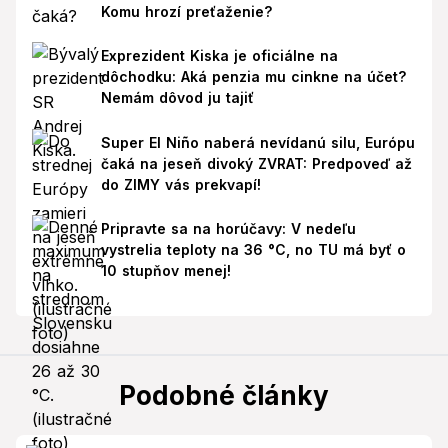
Komu hrozí preťaženie?
Exprezident Kiska je oficiálne na
dôchodku: Aká penzia mu cinkne na účet?
Nemám dôvod ju tajiť
Super El Niño naberá nevídanú silu, Európu
čaká na jeseň divoký ZVRAT: Predpoveď až
do ZIMY vás prekvapí!
Pripravte sa na horúčavy: V nedeľu
vystrelia teploty na 36 °C, no TU má byť o
10 stupňov menej!
Podobné články