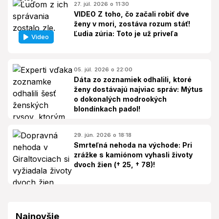
27. júl. 2026 o 11:30
VIDEO Z toho, čo začali robiť dve
ženy v mori, zostáva rozum stáť!
Ľudia zúria: Toto je už priveľa
Video
05. júl. 2026 o 22:00
Dáta zo zoznamiek odhalili, ktoré
ženy dostávajú najviac správ: Mýtus
o dokonalých modrookých
blondínkach padol!
29. jún. 2026 o 18:18
Smrteľná nehoda na východe: Pri
zrážke s kamiónom vyhasli životy
dvoch žien († 25, † 78)!
Najnovšie