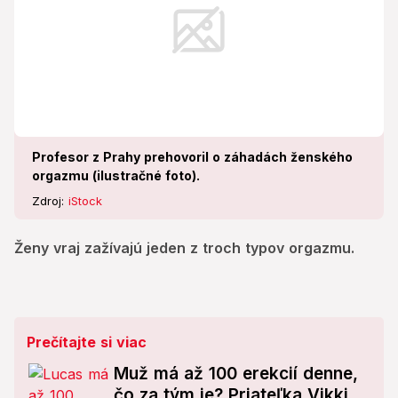
Profesor z Prahy prehovoril o záhadách ženského
orgazmu (ilustračné foto).
Zdroj:
iStock
Ženy vraj zažívajú jeden z troch typov orgazmu.
Prečítajte si viac
Muž má až 100 erekcií denne,
čo za tým je? Priateľka Vikki