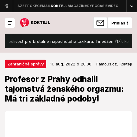
Prihlásiť
ivosť pre brutálne napadnutého taxikára: Tínedžeri (17), ktorí mu zasa
11. aug. 2022 o 20:00
Zahraničné správy
Zahraničné správy
11. aug. 2022 o 20:00
Famous.cz,
Koktejl
Profesor z Prahy odhalil tajomstvá
Profesor z Prahy odhalil
ženského orgazmu: Má tri
tajomstvá ženského orgazmu:
základné podoby!
Má tri základné podoby!
Ženy vraj zažívajú jeden z troch typov orgazmu.