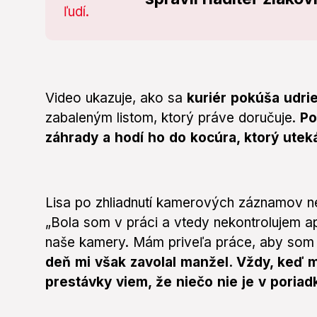
Video ukazuje, ako sa
kuriér pokúša udri
zabaleným listom, ktorý práve doručuje.
Po
záhrady a hodí ho do kocúra, ktorý uteká
Lisa po zhliadnutí kamerových záznamov 
„Bola som v práci a vtedy nekontrolujem ap
naše kamery. Mám priveľa práce, aby som 
deň mi však zavolal manžel. Vždy, keď 
prestávky viem, že niečo nie je v poriad