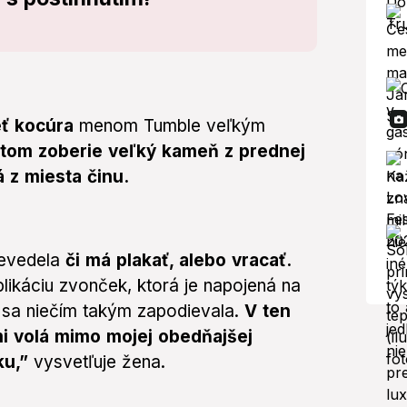
eť kocúra
menom Tumble veľkým
tom zoberie veľký kameň z prednej
 z miesta činu.
nevedela
či má plakať, alebo vracať.
likáciu zvonček, ktorá je napojená na
sa niečím takým zapodievala.
V ten
mi volá mimo mojej obedňajšej
ku,”
vysvetľuje žena.