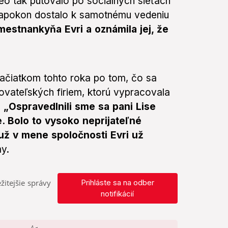
deo tak putovalo po sociálnych sieťach
 napokon dostalo k samotnému vedeniu
mestnankyňa Evri a oznámila jej, že
ačiatkom tohto roka po tom, čo sa
ovateľských firiem, ktorú vypracovala
.
„Ospravedlnili sme sa pani Lise
. Bolo to vysoko neprijateľné
už v mene spoločnosti Evri už
y.
žitejšie správy
Prihláste sa na odber
notifikácií