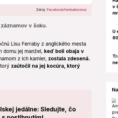
Há
v 
Zdroj:
Facebook/herbaliscious
mr
 záznamov v šoku.
U 
80
očnú Lisu Ferraby z anglického mesta
ch domu jej manžel,
keď boli obaja v
Tr
áznamom z ich kamier,
zostala zdesená.
ne
ktorý
zaútočil na jej kocúra, ktorý
Na
skej jedálne: Sledujte, čo
i s postihnutím!