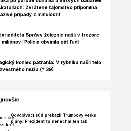
dka po pôrode odhalila 5 mŕtvych bábätiek
škatuliach: Zvrátené tajomstvo pripomína
azivé prípady z minulosti!
exriaditeľa Správy železníc našli v trezore
 miliónov! Polícia obvinila päť ľudí
agický koniec pátrania: V rybníku našli telo
zvestného muža († 39)
jnovšie
Odvolávací súd prekazil Trumpovy veľké
plány: Prezident to nenechal len tak