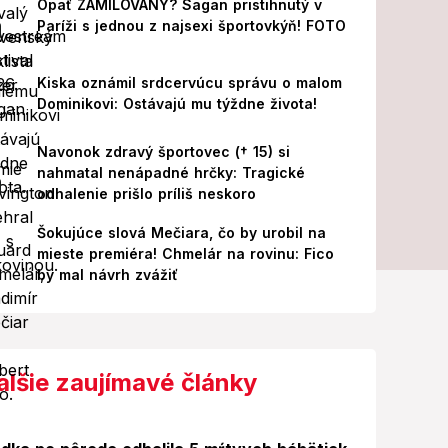
Opäť ZAMILOVANÝ? Sagan pristihnutý v
Paríži s jednou z najsexi športovkýň! FOTO
Kiska oznámil srdcervúcu správu o malom
Dominikovi: Ostávajú mu týždne života!
Navonok zdravý športovec († 15) si
nahmatal nenápadné hrčky: Tragické
odhalenie prišlo príliš neskoro
Šokujúce slová Mečiara, čo by urobil na
mieste premiéra! Chmelár na rovinu: Fico
by mal návrh zvážiť
alšie zaujímavé články