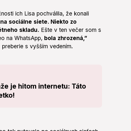
sti ich Lisa pochválila, že konali
 na sociálne siete. Niekto zo
étneho skladu.
Ešte v ten večer som s
deo na WhatsApp,
bola zhrozená,”
to preberie s vyšším vedením.
že je hitom internetu: Táto
etko!