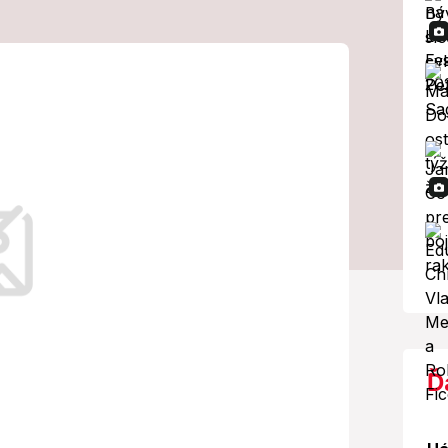
 Neuveriteľné,
iér pred jej
ových záznamov v šoku.
Ď