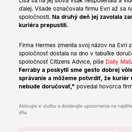
Lisa sa na jej slová však nespoliehala a vi
ďalej. Všade označovala firmu Evri až sa
spoločnosti.
Na druhý deň jej zavolala za
kuriéra prepustili.
Firma Hermes zmenila svoj názov na Evri z
spoločnosť dostala na dno v tabuľke doruč
spoločnosť Citizens Advice, píše
Daily Mail
Ferraby a poskytli sme gesto dobrej vôle
správanie a môžeme potvrdiť, že kuriér 
nebude doručovať,"
povedal hovorca firm
Aktivujte si službu a dostávajte upozornenia na najdôle
dňa.