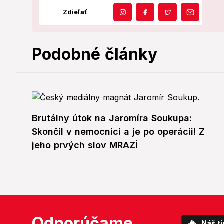
Zdieľať
Podobné články
Brutálny útok na Jaromíra Soukupa:
Skončil v nemocnici a je po operácii! Z
jeho prvých slov MRAZÍ
Odporúčame
🔥
Náš ti