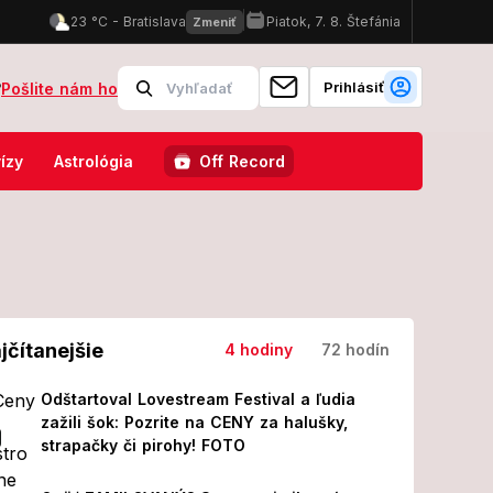
Prihlásiť
?
Pošlite nám ho
operácii! Z jeho prvých slov MRAZÍ
Odštartoval Lovestream Festiva
ízy
Astrológia
Off Record
jčítanejšie
4 hodiny
72 hodín
Odštartoval Lovestream Festival a ľudia
zažili šok: Pozrite na CENY za halušky,
strapačky či pirohy! FOTO