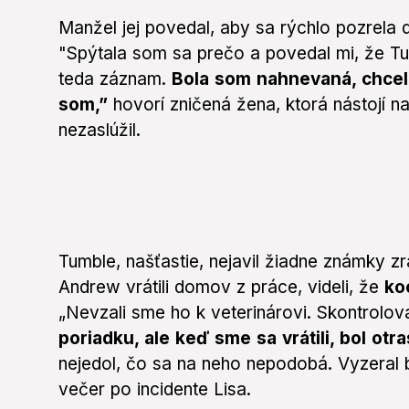
Manžel jej povedal, aby sa rýchlo pozrela 
"Spýtala som sa prečo a povedal mi, že Tum
teda záznam.
Bola som nahnevaná, chcel
som,”
hovorí zničená žena, ktorá nástojí na
nezaslúžil.
Tumble, našťastie, nejavil žiadne známky zr
Andrew vrátili domov z práce, videli, že
ko
„Nevzali sme ho k veterinárovi. Skontrolo
poriadku, ale keď sme sa vrátili, bol otra
nejedol, čo sa na neho nepodobá. Vyzeral b
večer po incidente Lisa.