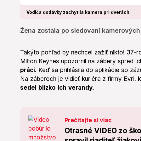
Vodiča dodávky zachytila kamera pri dverách.
Žena zostala po sledovaní kamerových
Takýto pohľad by nechcel zažiť nikto! 37-r
Milton Keynes upozornil na zábery spred i
práci
. Keď sa prihlásila do aplikácie so z
Na záberoch je vidieť kuriéra z firmy Evri, 
sedel blízko ich verandy.
Prečítajte si viac
Otrasné VIDEO zo škol
spravil riaditeľ žiakov