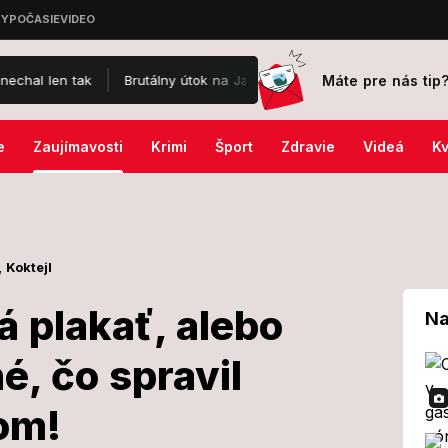
Máte pre nás tip
Brutálny útok na Jaromíra Soukupa: Skončil v nemocnici a je po 
e
Zaujímavosti
Krimi
Šport
Zdravie
Videá
Kv
,
Koktejl
á plakať, alebo
Na
é, čo spravil
 či má plakať,
mom!