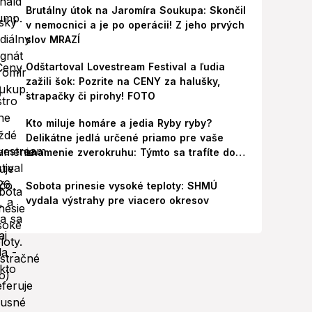
Brutálny útok na Jaromíra Soukupa: Skončil
v nemocnici a je po operácii! Z jeho prvých
slov MRAZÍ
Odštartoval Lovestream Festival a ľudia
zažili šok: Pozrite na CENY za halušky,
strapačky či pirohy! FOTO
Kto miluje homáre a jedia Ryby ryby?
Delikátne jedlá určené priamo pre vaše
znamenie zverokruhu: Týmto sa trafíte do
ich chutí!
Sobota prinesie vysoké teploty: SHMÚ
vydala výstrahy pre viacero okresov