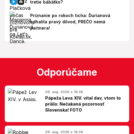
tretie bábätko?
Priznanie po rokoch ticha: Ďurianová
odhalila pravý dôvod, PREČO nemá
partnera!
Odporúčame
09. aug. 2026 o 16:26
Pápeža Leva XIV. vítal dav, vtom to
prišlo: Nečakaná pozornosť
Slovenska! FOTO
09. aug. 2026 o 16:26