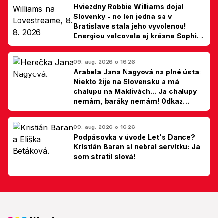
Hviezdny Robbie Williams dojal
Slovenky - no len jedna sa v
Bratislave stala jeho vyvolenou!
Energiou valcovala aj krásna Sophie
Ellis-Bextor (foto)
09. aug. 2026 o 16:26
Arabela Jana Nagyová na plné ústa:
Niekto žije na Slovensku a má
chalupu na Maldivách... Ja chalupy
nemám, baráky nemám! Odkaz
Slovákom
09. aug. 2026 o 16:26
Podpásovka v úvode Let's Dance?
Kristián Baran si nebral servítku: Ja
som stratil slová!