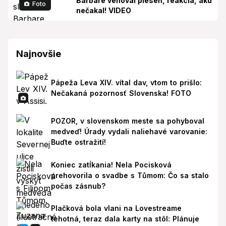
Barbare venoval pieseň, reakcia, akú
Foto
nečakal! VIDEO
Najnovšie
Pápeža Leva XIV. vítal dav, vtom to prišlo:
Nečakaná pozornosť Slovenska! FOTO
POZOR, v slovenskom meste sa pohyboval
medveď! Úrady vydali naliehavé varovanie:
Buďte ostražití!
Koniec zatĺkania! Nela Pocisková
prehovorila o svadbe s Tůmom: Čo sa stalo
počas zásnub?
Plačková bola vlani na Lovestreame
tehotná, teraz dala karty na stôl: Plánuje