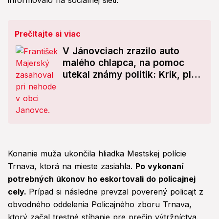
informovalo na sociálnej sieti.
Prečítajte si viac
V Jánovciach zrazilo auto
malého chlapca, na pomoc
utekal známy politik: Krik, plač
a obrovský strach! Musel som
zvýšiť hlas, aby...
Konanie muža ukončila hliadka Mestskej polície
Trnava, ktorá na mieste zasiahla.
Po vykonaní
potrebných úkonov ho eskortovali do policajnej
cely.
Prípad si následne prevzal poverený policajt z
obvodného oddelenia Policajného zboru Trnava,
ktorý začal trestné stíhanie pre prečin výtržníctva.