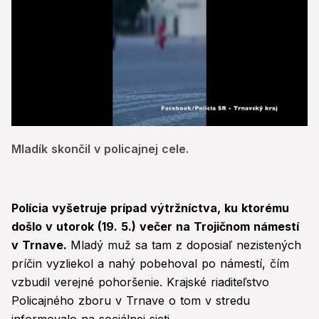
0
of
Mladík skončil v policajnej cele.
16
seconds
Polícia vyšetruje prípad výtržníctva, ku ktorému
došlo v utorok (19. 5.) večer na Trojičnom námestí
v Trnave.
Mladý muž sa tam z doposiaľ nezistených
príčin vyzliekol a nahý pobehoval po námestí, čím
vzbudil verejné pohoršenie. Krajské riaditeľstvo
Policajného zboru v Trnave o tom v stredu