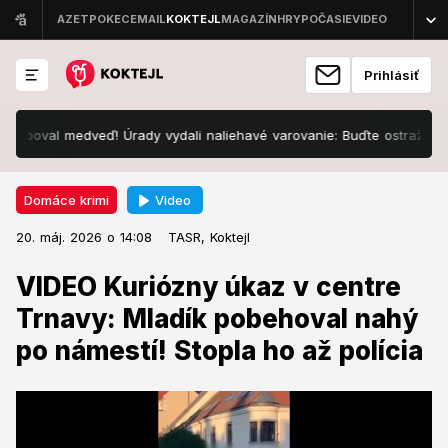
Prihlásiť
al medveď! Úrady vydali naliehavé varovanie: Buďte ostražití!
K
Video
Domáce krimi
20. máj. 2026 o 14:08
Domáce krimi
20. máj. 2026 o 14:08
VIDEO Kuriózny úkaz v centre
TASR,
Koktejl
Trnavy: Mladík pobehoval nahý po
VIDEO Kuriózny úkaz v centre
námestí! Stopla ho až polícia
Trnavy: Mladík pobehoval nahý
po námestí! Stopla ho až polícia
Mladík skončil v policajnej cele.