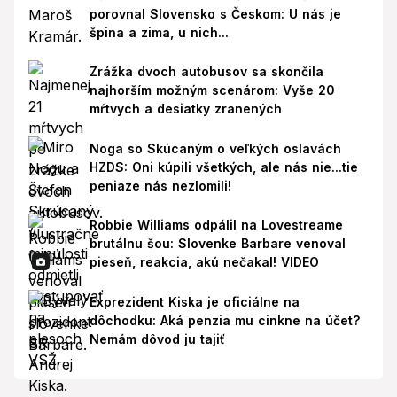
porovnal Slovensko s Českom: U nás je
špina a zima, u nich...
Zrážka dvoch autobusov sa skončila
najhorším možným scenárom: Vyše 20
mŕtvych a desiatky zranených
Noga so Skúcaným o veľkých oslavách
HZDS: Oni kúpili všetkých, ale nás nie...tie
peniaze nás nezlomili!
Robbie Williams odpálil na Lovestreame
brutálnu šou: Slovenke Barbare venoval
pieseň, reakcia, akú nečakal! VIDEO
Exprezident Kiska je oficiálne na
dôchodku: Aká penzia mu cinkne na účet?
Nemám dôvod ju tajiť