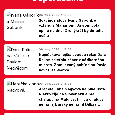
06. aug. 2026 o 16:06
Šokujúce slová Ivany Gáborík o
vzťahu s Mariánom: Ja som bola
úplne na dne! Druhýkrát by do toho
nešla
06. aug. 2026 o 16:06
Najočakávanejšia svadba roka: Dara
Rolins zdieľala záber z nádherného
miesta. Zamilovaný pohľad na Pavla
hovorí za všetko
06. aug. 2026 o 16:06
Arabela Jana Nagyová na plné ústa:
Niekto žije na Slovensku a má
chalupu na Maldivách... Ja chalupy
nemám, baráky nemám! Odkaz
Slovákom