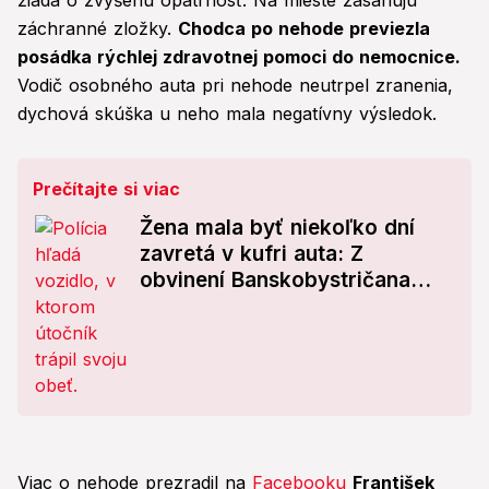
žiada o zvýšenú opatrnosť. Na mieste zasahujú
záchranné zložky.
Chodca po nehode previezla
posádka rýchlej zdravotnej pomoci do nemocnice.
Vodič osobného auta pri nehode neutrpel zranenia,
dychová skúška u neho mala negatívny výsledok.
Prečítajte si viac
Žena mala byť niekoľko dní
zavretá v kufri auta: Z
obvinení Banskobystričana
Andreja naskakujú
zimomriavky! Polícia hľadá
kľúčový dôkaz
Viac o nehode prezradil na
Facebooku
František