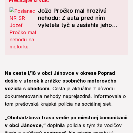
Prečítajte si viac
Jožo Pročko mal hrozivú
nehodu: Z auta pred ním
vyletela tyč a zasiahla jeho
motorku! Z jeho slov tuhne krv
v žilách
Na ceste I/18 v obci Jánovce v okrese Poprad
došlo v utorok k zrážke osobného motorového
vozidla s chodcom.
Cesta je aktuálne z dôvodu
dokumentovania nehody neprejazdná. Informovala o
tom prešovská krajská polícia na sociálnej sieti.
„Obchádzková trasa vedie po miestnej komunikácii
v obci Jánovce,“
doplnila polícia s tým že vodičov