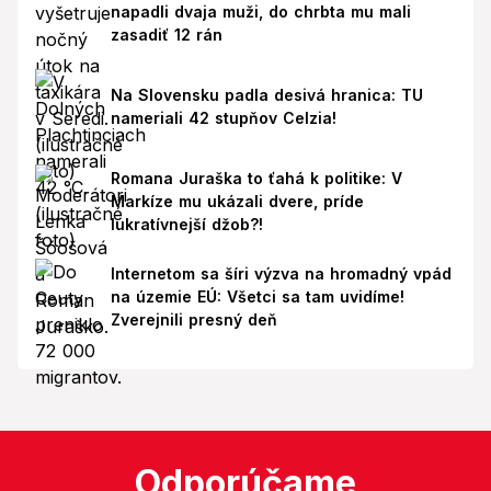
napadli dvaja muži, do chrbta mu mali
zasadiť 12 rán
Na Slovensku padla desivá hranica: TU
nameriali 42 stupňov Celzia!
Romana Juraška to ťahá k politike: V
Markíze mu ukázali dvere, príde
lukratívnejší džob?!
Internetom sa šíri výzva na hromadný vpád
na územie EÚ: Všetci sa tam uvidíme!
Zverejnili presný deň
Odporúčame