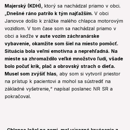
Majerský (KDH),
ktorý sa nachádzal priamo v obci.
„
Dnešné ráno patrilo k tým najťažším.
V obci
Janovce došlo k zrážke malého chlapca motorovým
vozidlom. V tom čase som sa nachádzal priamo v
obci a keďže
v aute vozím záchranárske
vybavenie, okamžite som šiel na miesto pomôcť.
Situácia bola veľmi emotívna a neprehľadná. Na
mieste sa zhromaždilo veľké množstvo ľudí, všade
bolo počuť krik, plač a obrovský strach o dieťa.
Musel som zvýšiť hlas
, aby som si vytvoril priestor
na prístup k pacientovi a mohol sa sústrediť na
základné vyšetrenie,“ napísal poslanec NR SR a
pokračoval.