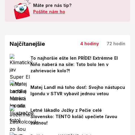
Máte pre nás tip?
Pošlite nám ho
Najčítanejšie
4 hodiny
72 hodín
To najhoršie ešte len PRÍDE! Extrémne El
Niño naberá na sile: Toto bolo len v
zahrievacie kolo?!
Matej Landl má toho dosť: Svojho nástupcu
Igondu v STVR vybavil jednou vetou
Letné lákadlo Jožky z Pečie celé
Slovensko: TENTO koláč upečiete ľavou
zadnou!