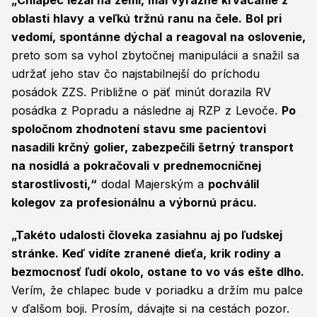
„Chlapec ležal na zemi, mal výrazné krvácanie z
oblasti hlavy a veľkú tržnú ranu na čele. Bol pri
vedomí, spontánne dýchal a reagoval na oslovenie,
preto som sa vyhol zbytočnej manipulácii a snažil sa
udržať jeho stav čo najstabilnejší do príchodu
posádok ZZS. Približne o päť minút dorazila RV
posádka z Popradu a následne aj RZP z Levoče.
Po
spoločnom zhodnotení stavu sme pacientovi
nasadili krčný golier, zabezpečili šetrný transport
na nosidlá a pokračovali v prednemocničnej
starostlivosti,“
dodal Majerským a
pochválil
kolegov za profesionálnu a výbornú prácu.
„Takéto udalosti človeka zasiahnu aj po ľudskej
stránke. Keď vidíte zranené dieťa, krik rodiny a
bezmocnosť ľudí okolo, ostane to vo vás ešte dlho.
Verím, že chlapec bude v poriadku a držím mu palce
v ďalšom boji. Prosím, dávajte si na cestách pozor.