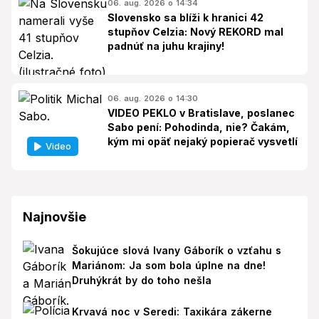
06. aug. 2026 o 14:34
Slovensko sa blíži k hranici 42
stupňov Celzia: Nový REKORD mal
padnúť na juhu krajiny!
06. aug. 2026 o 14:30
VIDEO PEKLO v Bratislave, poslanec
Sabo pení: Pohodinda, nie? Čakám,
kým mi opäť nejaký popierač vysvetlí
Video
Najnovšie
Šokujúce slová Ivany Gáborík o vzťahu s
Mariánom: Ja som bola úplne na dne!
Druhýkrát by do toho nešla
Krvavá noc v Seredi: Taxikára zákerne