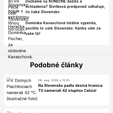
Dočkáme sa KONEČNE dažďa a
ochladenia? Štvrtková predpoveď odhaľuje,
čo čaká Slovensko
Dominika Kavaschová totálne vypenila,
pocítilo to celé Slovensko: Hanba vám za
vaše lži!
Podobné články
06. aug. 2026 o 15:25
Na Slovensku padla desivá hranica:
TU nameriali 42 stupňov Celzia!