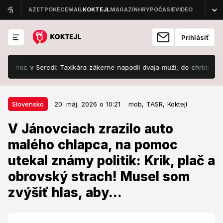
Prihlásiť
oc v Seredi: Taxikára zákerne napadli dvaja muži, do chrbta mu mali z
20. máj. 2026 o 10:21
Slovensko
Slovensko
20. máj. 2026 o 10:21
mob,
TASR,
Koktejl
V Jánovciach zrazilo auto malého
V Jánovciach zrazilo auto
chlapca, na pomoc utekal známy
malého chlapca, na pomoc
politik: Krik, plač a obrovský
utekal známy politik: Krik, plač a
strach! Musel som zvýšiť hlas,
obrovský strach! Musel som
aby...
zvýšiť hlas, aby...
Verí, že chlapec bude v poriadku.