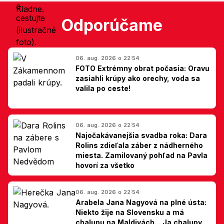
Odporúčame
06. aug. 2026 o 22:54
FOTO Extrémny obrat počasia: Oravu
zasiahli krúpy ako orechy, voda sa
valila po ceste!
06. aug. 2026 o 22:54
Najočakávanejšia svadba roka: Dara
Rolins zdieľala záber z nádherného
miesta. Zamilovaný pohľad na Pavla
hovorí za všetko
06. aug. 2026 o 22:54
Arabela Jana Nagyová na plné ústa:
Niekto žije na Slovensku a má
chalupu na Maldivách... Ja chalupy