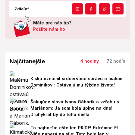
Zdieľať
Máte pre nás tip?
Pošlite nám ho
Najčítanejšie
4 hodiny
72 hodín
Kiska oznámil srdcervúcu správu o malom
Dominikovi: Ostávajú mu týždne života!
Šokujúce slová Ivany Gáborík o vzťahu s
Mariánom: Ja som bola úplne na dne!
Druhýkrát by do toho nešla
To najhoršie ešte len PRÍDE! Extrémne El
Niño naberá na sile: Toto bolo len v