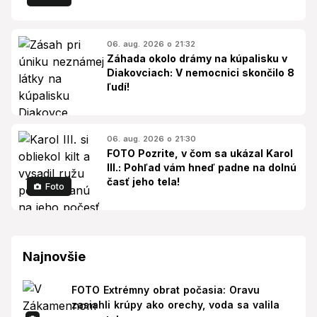
06. aug. 2026 o 21:32
Záhada okolo drámy na kúpalisku v
Diakovciach: V nemocnici skončilo 8
ľudí!
06. aug. 2026 o 21:30
FOTO Pozrite, v čom sa ukázal Karol
III.: Pohľad vám hneď padne na dolnú
časť jeho tela!
Foto
Najnovšie
FOTO Extrémny obrat počasia: Oravu
zasiahli krúpy ako orechy, voda sa valila