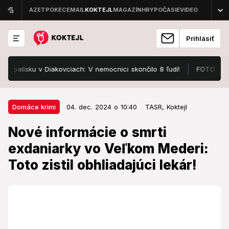
Prihlásiť
alisku v Diakovciach: V nemocnici skončilo 8 ľudí!
FOTO Pozrite,
04. dec. 2024 o 10:40
Domáce krimi
Domáce krimi
04. dec. 2024 o 10:40
TASR,
Koktejl
Nové informácie o smrti
Nové informácie o smrti
exdaniarky vo Veľkom Mederi:
exdaniarky vo Veľkom Mederi:
Toto zistil obhliadajúci lekár!
Toto zistil obhliadajúci lekár!
Operačné stredisko prijalo informáciu o náleze tela
bez známok života od polície.