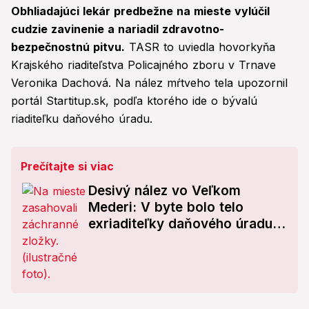
Obhliadajúci lekár predbežne na mieste vylúčil
cudzie zavinenie a nariadil zdravotno-
bezpečnostnú pitvu.
TASR to uviedla hovorkyňa
Krajského riaditeľstva Policajného zboru v Trnave
Veronika Dachová. Na nález mŕtveho tela upozornil
portál Startitup.sk, podľa ktorého ide o bývalú
riaditeľku daňového úradu.
Prečítajte si viac
Desivý nález vo Veľkom
Mederi: V byte bolo telo
exriaditeľky daňového úradu!
Mala väzby na obávanú
skupinu