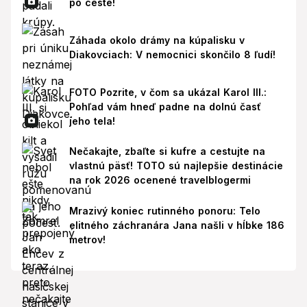
po ceste!
Záhada okolo drámy na kúpalisku v
Diakovciach: V nemocnici skončilo 8 ľudí!
FOTO Pozrite, v čom sa ukázal Karol III.:
Pohľad vám hneď padne na dolnú časť
jeho tela!
Nečakajte, zbaľte si kufre a cestujte na
vlastnú päsť! TOTO sú najlepšie destinácie
na rok 2026 ocenené travelblogermi
Mrazivý koniec rutinného ponoru: Telo
elitného záchranára Jana našli v hĺbke 186
metrov!