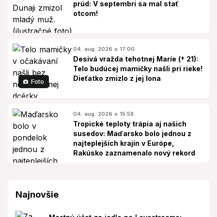
prúd: V septembri sa mal stať
otcom!
04. aug. 2026 o 17:00
Desivá vražda tehotnej Maríe († 21):
Telo budúcej mamičky našli pri rieke!
Dieťatko zmizlo z jej lona
Foto
04. aug. 2026 o 15:58
Tropické teploty trápia aj našich
susedov: Maďarsko bolo jednou z
najteplejších krajín v Európe,
Rakúsko zaznamenalo nový rekord
Najnovšie