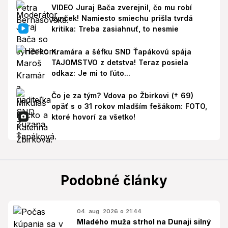
VIDEO Juraj Bača zverejnil, čo mu robí
synček! Namiesto smiechu prišla tvrdá
kritika: Treba zasiahnuť, to nesmie
Kramára a šéfku SND Ťapákovú spája
TAJOMSTVO z detstva! Teraz posiela
odkaz: Je mi to ľúto...
Čo je za tým? Vdova po Žbirkovi († 69)
opäť s o 31 rokov mladším fešákom: FOTO,
ktoré hovorí za všetko!
Podobné články
04. aug. 2026 o 21:44
Mladého muža strhol na Dunaji silný