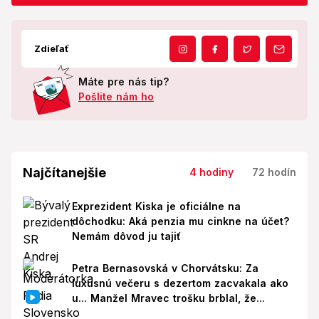
Zdieľať
Máte pre nás tip?
Pošlite nám ho
Najčítanejšie
4 hodiny
72 hodín
Exprezident Kiska je oficiálne na
dôchodku: Aká penzia mu cinkne na účet?
Nemám dôvod ju tajiť
Petra Bernasovská v Chorvátsku: Za
luxusnú večeru s dezertom zacvakala ako
u... Manžel Mravec trošku brblal, že...