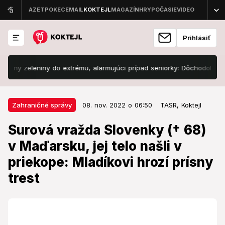
Prihlásiť
y zeleniny do extrému, alarmujúci prípad seniorky: Dôchodok 503 €, kil
08. nov. 2022 o 06:50
Zahraničné správy
Zahraničné správy
08. nov. 2022 o 06:50
TASR,
Koktejl
Surová vražda Slovenky († 68) v
Surová vražda Slovenky († 68)
Maďarsku, jej telo našli v
v Maďarsku, jej telo našli v
priekope: Mladíkovi hrozí prísny
priekope: Mladíkovi hrozí prísny
trest
trest
Podozrivému hrozí odňatie slobody na doživotie.