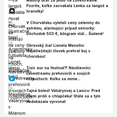
Mastný účet za jedlo na Lovestreame:
Pozrite, koľko zacvakala Lenka za langoš a
hranolky!
V Chorvátsku vyleteli ceny zeleniny do
extrému, alarmujúci prípad seniorky:
Dôchodok 503 €, kilogram stál... Šialené!
Obrovský žiaľ Lionela Messiho:
Najdôležitejší človek prehral boj s
chorobou!
Tisíc eur na festival?! Návštevníci
Lovestreamu prehovorili o svojich
rozpočtoch: Koľko sa minie...
Tajná bolesť Vášáryovej a Lasicu: Pred
rokmi prišli o chlapčeka! Stále sa s tým
nedokázala vyrovnať