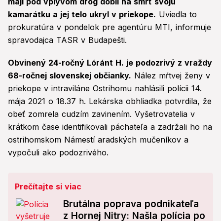
máji pod vplyvom drog dobil na smrť svoju
kamarátku a jej telo ukryl v priekope.
Uviedla to
prokuratúra v pondelok pre agentúru MTI, informuje
spravodajca TASR v Budapešti.
Obvinený 24-ročný Lóránt H. je podozrivý z vraždy
68-ročnej slovenskej občianky.
Nález mŕtvej ženy v
priekope v intraviláne Ostrihomu nahlásili polícii 14.
mája 2021 o 18.37 h. Lekárska obhliadka potvrdila, že
obeť zomrela cudzím zavinením. Vyšetrovatelia v
krátkom čase identifikovali páchateľa a zadržali ho na
ostrihomskom Námestí aradských mučeníkov a
vypočuli ako podozrivého.
Prečítajte si viac
Brutálna poprava podnikateľa
z Hornej Nitry: Našla polícia po