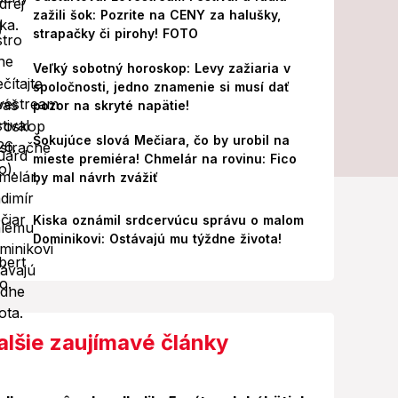
zažili šok: Pozrite na CENY za halušky,
strapačky či pirohy! FOTO
Veľký sobotný horoskop: Levy zažiaria v
spoločnosti, jedno znamenie si musí dať
pozor na skryté napätie!
Šokujúce slová Mečiara, čo by urobil na
mieste premiéra! Chmelár na rovinu: Fico
by mal návrh zvážiť
Kiska oznámil srdcervúcu správu o malom
Dominikovi: Ostávajú mu týždne života!
alšie zaujímavé články