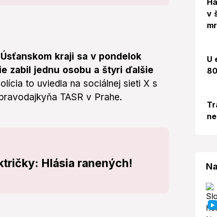
Há
v 
mr
Úsťanskom kraji sa v pondelok
U 
ie zabil jednu osobu a štyri ďalšie
80
olícia to uviedla na sociálnej sieti X s
 spravodajkyňa TASR v Prahe.
Tr
ne
ktričky: Hlásia ranených!
Na