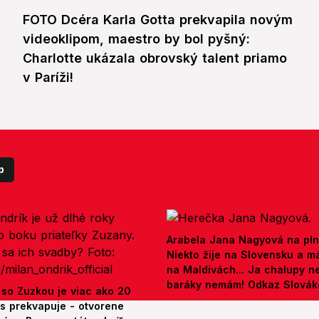
FOTO Dcéra Karla Gotta prekvapila novým
videoklipom, maestro by bol pyšný:
Charlotte ukázala obrovský talent priamo
v Paríži!
p
Arabela Jana Nagyová na pln
Niekto žije na Slovensku a m
na Maldivách... Ja chalupy 
baráky nemám! Odkaz Slová
 so Zuzkou je viac ako 20
es prekvapuje - otvorene