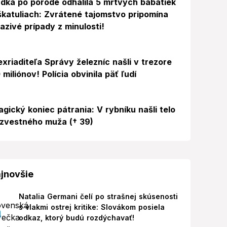
dka po pôrode odhalila 5 mŕtvych bábätiek
škatuliach: Zvrátené tajomstvo pripomína
azivé prípady z minulosti!
exriaditeľa Správy železníc našli v trezore
 miliónov! Polícia obvinila päť ľudí
agický koniec pátrania: V rybníku našli telo
zvestného muža († 39)
jnovšie
Natalia Germani čelí po strašnej skúsenosti
s vlakmi ostrej kritike: Slovákom posiela
odkaz, ktorý budú rozdýchavať!