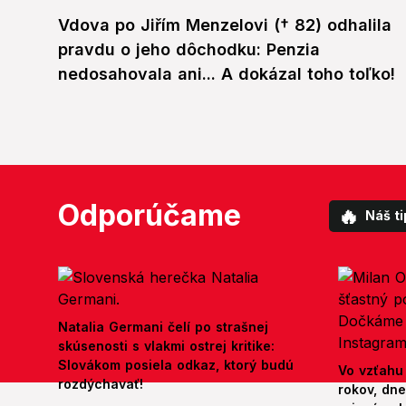
Vdova po Jiřím Menzelovi († 82) odhalila
pravdu o jeho dôchodku: Penzia
nedosahovala ani... A dokázal toho toľko!
Odporúčame
🔥
Náš ti
Natalia Germani čelí po strašnej
skúsenosti s vlakmi ostrej kritike:
Slovákom posiela odkaz, ktorý budú
Vo vzťahu
rozdýchavať!
rokov, dn