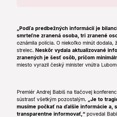
„Podľa predbežných informácií je bilanc
smrteľne zranená osoba, tri zranené oso
oznámila polícia. O niekoľko minút dodala, 
strelec.
Neskôr vydala aktualizované inf
zranených je šesť osôb, pričom minimál
miesto vyrazil český minister vnútra Lubom
Premiér Andrej Babiš na tlačovej konferenci
sústrasť všetkým pozostalým.
„Je to tragi
musíme počkať na ďalšie informácie a,
transparentne informovať,“
povedal Babi