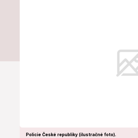
Streľba na m
Hlásia mŕtvy
Polícia nasadila všetky jednotky.
Policie České republiky (ilustračné foto).