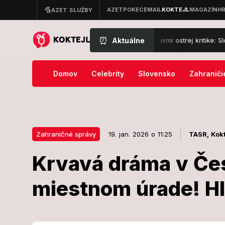
⏰
Aktuálne
ani čelí po strašnej skúsenosti s vlakmi ostrej kritike: Slovákom posi
Domov
Celebrity
Slovensko
Zahraniči
Zahraničné správy
19. jan. 2026 o 11:25
TASR,
Kokt
Krvavá dráma v Čes
19. jan. 2026 o 11:25
Zahraničné správy
miestnom úrade! H
Krvavá dráma