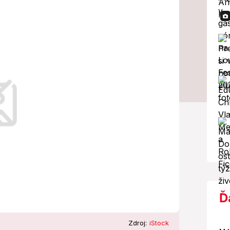
iestnom úrade!
ch
Ď
Zdroj:
iStock