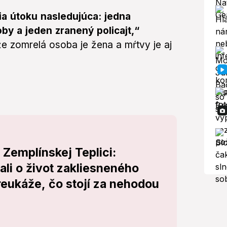
ia útoku nasledujúca: jedna
by a jeden zranený policajt,“
že zomrelá osoba je žena a mŕtvy je aj
 Zemplínskej Teplici:
ali o život zakliesneného
preukáže, čo stojí za nehodou