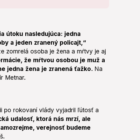
ia útoku nasledujúca: jedna
by a jeden zranený policajt,“
že zomrelá osoba je žena a mŕtvy je aj
ormácie, že mŕtvou osobou je muž a
ne jedna žena je zranená ťažko.
Na
ír Metnar.
i po rokovaní vlády vyjadril ľútosť a
cká udalosť, ktorá nás mrzí, ale
 samozrejme, verejnosť budeme
š.