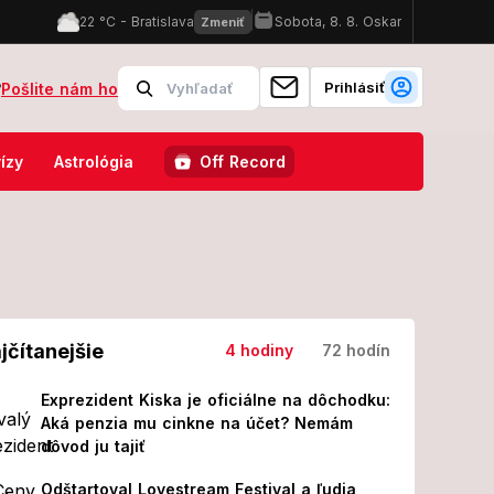
Prihlásiť
?
Pošlite nám ho
donílska horúčka: Hlási ju už aj Nemecko, väčšina ľudí ani netuší, že
ízy
Astrológia
Off Record
jčítanejšie
4 hodiny
72 hodín
Exprezident Kiska je oficiálne na dôchodku:
Aká penzia mu cinkne na účet? Nemám
dôvod ju tajiť
Odštartoval Lovestream Festival a ľudia