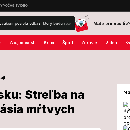
Máte pre nás tip
ela odkaz, ktorý budú rozdýchavať!
Európou sa šíri nebezpečná zápa
e
Zaujímavosti
Krimi
Šport
Zdravie
Videá
Kv
ejl
ku: Streľba na
Na
lásia mŕtvych
 v Česku: