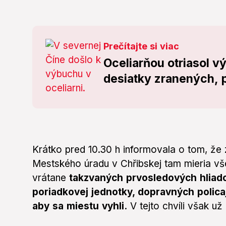
Prečítajte si viac
Oceliarňou otriasol v
desiatky zranených, 
Krátko pred 10.30 h informovala o tom, že 
Mestského úradu v Chřibskej tam mieria vše
vrátane
takzvaných prvosledových hliado
poriadkovej jednotky, dopravných policajt
aby sa miestu vyhli.
V tejto chvíli však u