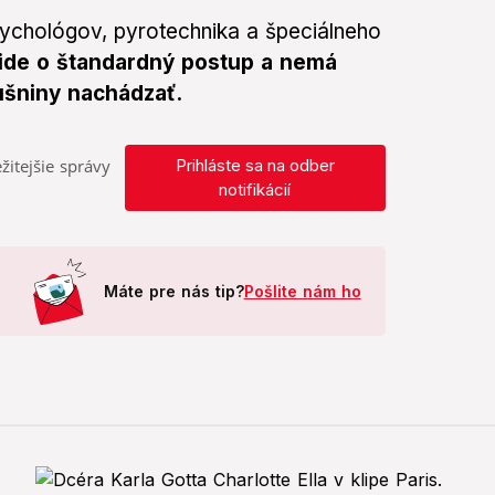
sychológov, pyrotechnika a špeciálneho
ide o štandardný postup a nemá
ušniny nachádzať.
žitejšie správy
Prihláste sa na odber
notifikácií
Máte pre nás tip?
Pošlite nám ho