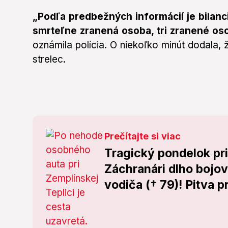
„Podľa predbežných informácií je bilanc
smrteľne zranená osoba, tri zranené oso
oznámila polícia. O niekoľko minút dodala, 
strelec.
Prečítajte si viac
Tragický pondelok pri
Záchranári dlho bojov
vodiča († 79)! Pitva 