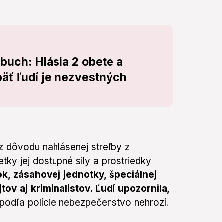
ýbuch: Hlásia 2 obete a
päť ľudí je nezvestných
z dôvodu nahlásenej streľby z
tky jej dostupné sily a prostriedky
k, zásahovej jednotky, špeciálnej
ov aj kriminalistov. Ľudí upozornila,
ž podľa polície nebezpečenstvo nehrozí.