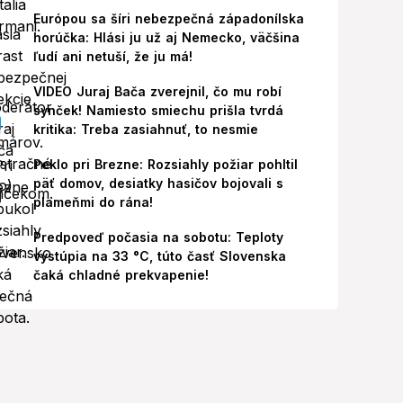
Európou sa šíri nebezpečná západonílska
horúčka: Hlási ju už aj Nemecko, väčšina
ľudí ani netuší, že ju má!
VIDEO Juraj Bača zverejnil, čo mu robí
synček! Namiesto smiechu prišla tvrdá
kritika: Treba zasiahnuť, to nesmie
Peklo pri Brezne: Rozsiahly požiar pohltil
päť domov, desiatky hasičov bojovali s
plameňmi do rána!
Predpoveď počasia na sobotu: Teploty
vystúpia na 33 °C, túto časť Slovenska
čaká chladné prekvapenie!