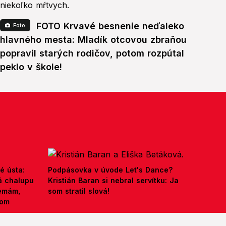
FOTO Krvavé besnenie neďaleko
Foto
hlavného mesta: Mladík otcovou zbraňou
popravil starých rodičov, potom rozpútal
peklo v škole!
é ústa:
Podpásovka v úvode Let's Dance?
á chalupu
Kristián Baran si nebral servítku: Ja
nemám,
som stratil slová!
kom