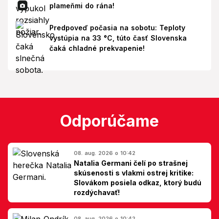
plameňmi do rána!
Predpoveď počasia na sobotu: Teploty
vystúpia na 33 °C, túto časť Slovenska
čaká chladné prekvapenie!
Odporúčame
08. aug. 2026 o 10:42
Natalia Germani čelí po strašnej
skúsenosti s vlakmi ostrej kritike:
Slovákom posiela odkaz, ktorý budú
rozdýchavať!
08. aug. 2026 o 10:42