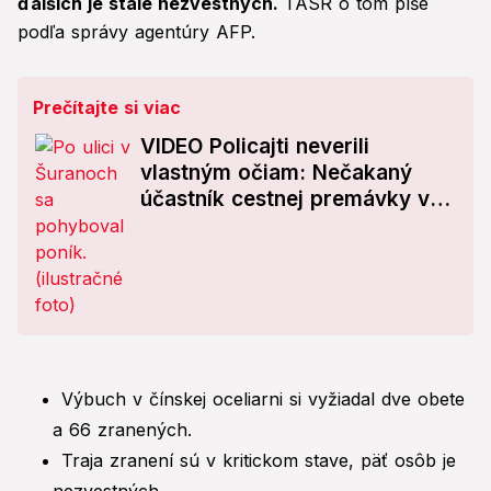
ďalších je stále nezvestných.
TASR o tom píše
podľa správy agentúry AFP.
Prečítajte si viac
VIDEO Policajti neverili
vlastným očiam: Nečakaný
účastník cestnej premávky v
Šuranoch!
Výbuch v čínskej oceliarni si vyžiadal dve obete
a 66 zranených.
Traja zranení sú v kritickom stave, päť osôb je