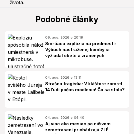
Podobné články
06. aug. 2026 o 20:19
Smrtiaca explózia na predmestí:
Výbuch nastraženej bomby si
vyžiadal obete a zranených
04. aug. 2026 o 13:11
Strašná tragédia: V kláštore zomrel
14 ľudí počas modlenia! Čo sa stalo?
04. aug. 2026 o 06:40
Aj viac ako mesiac po ničivom
zemetrasení prichádzajú ZLÉ