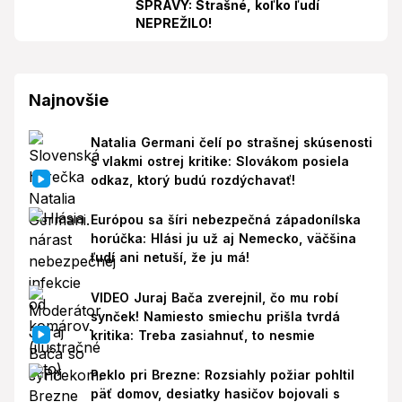
SPRÁVY: Strašné, koľko ľudí
NEPREŽILO!
Najnovšie
Natalia Germani čelí po strašnej skúsenosti
s vlakmi ostrej kritike: Slovákom posiela
odkaz, ktorý budú rozdýchavať!
Európou sa šíri nebezpečná západonílska
horúčka: Hlási ju už aj Nemecko, väčšina
ľudí ani netuší, že ju má!
VIDEO Juraj Bača zverejnil, čo mu robí
synček! Namiesto smiechu prišla tvrdá
kritika: Treba zasiahnuť, to nesmie
Peklo pri Brezne: Rozsiahly požiar pohltil
päť domov, desiatky hasičov bojovali s