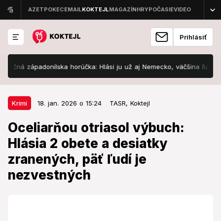
Prihlásiť
 západonílska horúčka: Hlási ju už aj Nemecko, väčšina ľudí ani netuš
18. jan. 2026 o 15:24
Krimi
Krimi
18. jan. 2026 o 15:24
TASR,
Koktejl
Oceliarňou otriasol výbuch: Hlásia
Oceliarňou otriasol výbuch:
2 obete a desiatky zranených, päť
Hlásia 2 obete a desiatky
ľudí je nezvestných
zranených, päť ľudí je
Príčina incidentu sa stále vyšetruje.
nezvestných