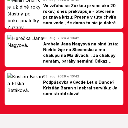
Vo vzťahu so Zuzkou je viac ako 20
rokov, dnes prekvapuje - otvorene
priznáva krízu: Presne v túto chvíľu
som vedel, že doma to nie je dobré,
hovorí Milan Ondrík
08. aug. 2026 o 10:42
Arabela Jana Nagyová na plné ústa:
Niekto žije na Slovensku a má
chalupu na Maldivách... Ja chalupy
nemám, baráky nemám! Odkaz
Slovákom
08. aug. 2026 o 10:42
Podpásovka v úvode Let's Dance?
Kristián Baran si nebral servítku: Ja
som stratil slová!