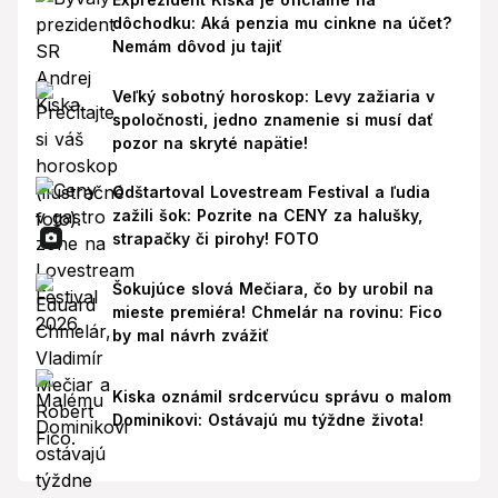
dôchodku: Aká penzia mu cinkne na účet?
Nemám dôvod ju tajiť
Veľký sobotný horoskop: Levy zažiaria v
spoločnosti, jedno znamenie si musí dať
pozor na skryté napätie!
Odštartoval Lovestream Festival a ľudia
zažili šok: Pozrite na CENY za halušky,
strapačky či pirohy! FOTO
Šokujúce slová Mečiara, čo by urobil na
mieste premiéra! Chmelár na rovinu: Fico
by mal návrh zvážiť
Kiska oznámil srdcervúcu správu o malom
Dominikovi: Ostávajú mu týždne života!