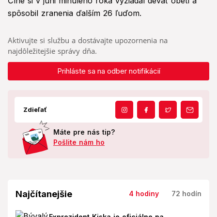
Číne si v júni minulého roka vyžiadal deväť obetí a
spôsobil zranenia ďalším 26 ľuďom.
Aktivujte si službu a dostávajte upozornenia na
najdôležitejšie správy dňa.
Prihláste sa na odber notifikácií
Zdieľať
Máte pre nás tip?
Pošlite nám ho
Najčítanejšie
4 hodiny
72 hodín
Exprezident Kiska je oficiálne na