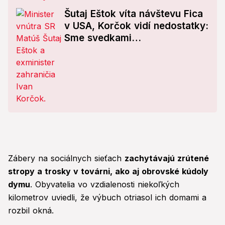
Šutaj Eštok víta návštevu Fica
v USA, Korčok vidí nedostatky:
Sme svedkami
bezprecedentných udalostí
Zábery na sociálnych sieťach
zachytávajú zrútené
stropy a trosky v továrni, ako aj obrovské kúdoly
dymu
. Obyvatelia vo vzdialenosti niekoľkých
kilometrov uviedli, že výbuch otriasol ich domami a
rozbil okná.