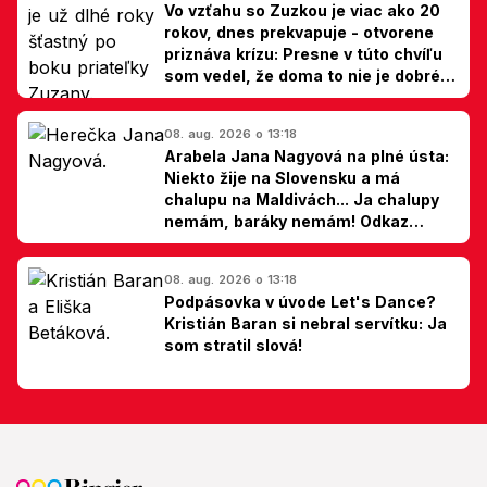
Vo vzťahu so Zuzkou je viac ako 20
rokov, dnes prekvapuje - otvorene
priznáva krízu: Presne v túto chvíľu
som vedel, že doma to nie je dobré,
hovorí Milan Ondrík
08. aug. 2026 o 13:18
Arabela Jana Nagyová na plné ústa:
Niekto žije na Slovensku a má
chalupu na Maldivách... Ja chalupy
nemám, baráky nemám! Odkaz
Slovákom
08. aug. 2026 o 13:18
Podpásovka v úvode Let's Dance?
Kristián Baran si nebral servítku: Ja
som stratil slová!