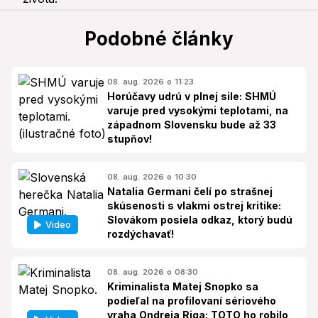
Podobné články
08. aug. 2026 o 11:23
Horúčavy udrú v plnej sile: SHMÚ
varuje pred vysokými teplotami, na
západnom Slovensku bude až 33
stupňov!
08. aug. 2026 o 10:30
Natalia Germani čelí po strašnej
skúsenosti s vlakmi ostrej kritike:
Slovákom posiela odkaz, ktorý budú
Video
rozdýchavať!
08. aug. 2026 o 08:30
Kriminalista Matej Snopko sa
podieľal na profilovaní sériového
vraha Ondreja Riga: TOTO ho robilo