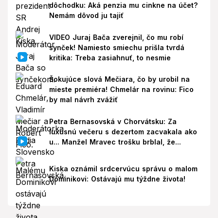
dôchodku: Aká penzia mu cinkne na účet?
Nemám dôvod ju tajiť
VIDEO Juraj Bača zverejnil, čo mu robí
synček! Namiesto smiechu prišla tvrdá
kritika: Treba zasiahnuť, to nesmie
Šokujúce slová Mečiara, čo by urobil na
mieste premiéra! Chmelár na rovinu: Fico
by mal návrh zvážiť
Petra Bernasovská v Chorvátsku: Za
luxusnú večeru s dezertom zacvakala ako
u... Manžel Mravec trošku brblal, že...
Kiska oznámil srdcervúcu správu o malom
Dominikovi: Ostávajú mu týždne života!