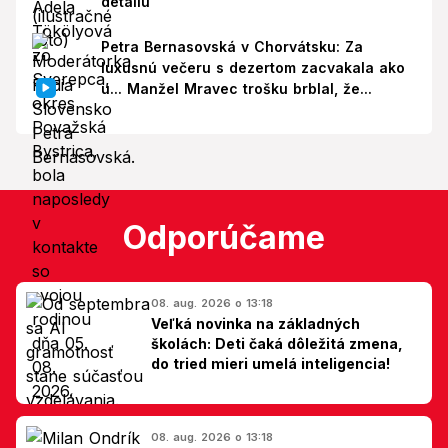
detailu
Petra Bernasovská v Chorvátsku: Za
luxusnú večeru s dezertom zacvakala ako
u... Manžel Mravec trošku brblal, že...
Odporúčame
08. aug. 2026 o 13:18
Veľká novinka na základných
školách: Deti čaká dôležitá zmena,
do tried mieri umelá inteligencia!
08. aug. 2026 o 13:18