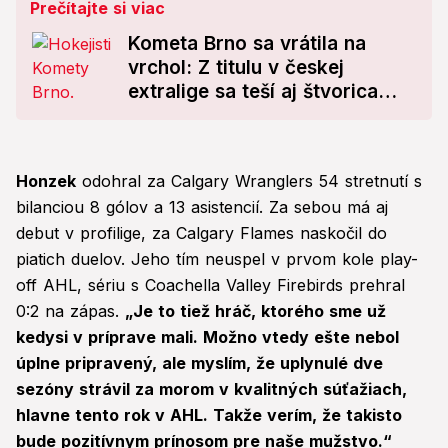
Prečítajte si viac
Kometa Brno sa vrátila na
vrchol: Z titulu v českej
extralige sa teší aj štvorica
Slovákov
Honzek
odohral za Calgary Wranglers 54 stretnutí s
bilanciou 8 gólov a 13 asistencií. Za sebou má aj
debut v profilige, za Calgary Flames naskočil do
piatich duelov. Jeho tím neuspel v prvom kole play-
off AHL, sériu s Coachella Valley Firebirds prehral
0:2 na zápas.
„Je to tiež hráč, ktorého sme už
kedysi v príprave mali. Možno vtedy ešte nebol
úplne pripravený, ale myslím, že uplynulé dve
sezóny strávil za morom v kvalitných súťažiach,
hlavne tento rok v AHL. Takže verím, že takisto
bude pozitívnym prínosom pre naše mužstvo.“