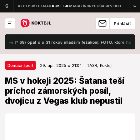
Prihlásiť
(† 69) opäť s o 31 rokov mladším fešákom: FOTO, ktoré hovorí za všet
29. apr. 2025 o 21:04
Domáci šport
Domáci šport
29. apr. 2025 o 21:04
TASR,
Koktejl
MS v hokeji 2025: Šatana teší
MS v hokeji 2025: Šatana teší
príchod zámorských posíl, dvojicu
príchod zámorských posíl,
z Vegas klub nepustil
dvojicu z Vegas klub nepustil
V kádri slovenskej hokejovej reprezentácie v príprave
na tohtoročné majstrovstvá sveta je zatiaľ päť hráčov
zo zámoria, o ďalších sa rozhodne neskôr.