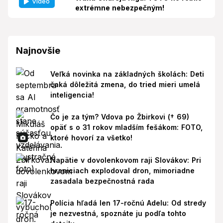
Video
extrémne nebezpečným!
Najnovšie
Veľká novinka na základných školách: Deti
čaká dôležitá zmena, do tried mieri umelá
inteligencia!
Čo je za tým? Vdova po Žbirkovi († 69)
opäť s o 31 rokov mladším fešákom: FOTO,
ktoré hovorí za všetko!
Napätie v dovolenkovom raji Slovákov: Pri
hraniciach explodoval dron, mimoriadne
zasadala bezpečnostná rada
Polícia hľadá len 17-ročnú Adelu: Od stredy
je nezvestná, spoznáte ju podľa tohto