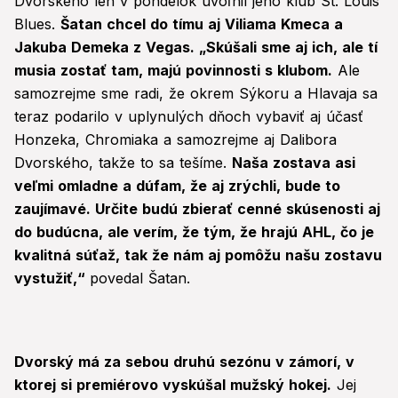
Dvorského len v pondelok uvoľnil jeho klub St. Louis
Blues.
Šatan chcel do tímu aj Viliama Kmeca a
Jakuba Demeka z Vegas. „Skúšali sme aj ich, ale tí
musia zostať tam, majú povinnosti s klubom.
Ale
samozrejme sme radi, že okrem Sýkoru a Hlavaja sa
teraz podarilo v uplynulých dňoch vybaviť aj účasť
Honzeka, Chromiaka a samozrejme aj Dalibora
Dvorského, takže to sa tešíme.
Naša zostava asi
veľmi omladne a dúfam, že aj zrýchli, bude to
zaujímavé. Určite budú zbierať cenné skúsenosti aj
do budúcna, ale verím, že tým, že hrajú AHL, čo je
kvalitná súťaž, tak že nám aj pomôžu našu zostavu
vystužiť,“
povedal Šatan.
Dvorský má za sebou druhú sezónu v zámorí, v
ktorej si premiérovo vyskúšal mužský hokej.
Jej