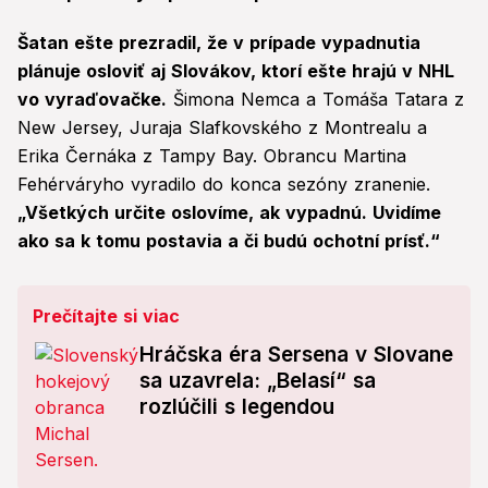
Šatan ešte prezradil, že v prípade vypadnutia
plánuje osloviť aj Slovákov, ktorí ešte hrajú v NHL
vo vyraďovačke.
Šimona Nemca a Tomáša Tatara z
New Jersey, Juraja Slafkovského z Montrealu a
Erika Černáka z Tampy Bay. Obrancu Martina
Fehérváryho vyradilo do konca sezóny zranenie.
„Všetkých určite oslovíme, ak vypadnú. Uvidíme
ako sa k tomu postavia a či budú ochotní prísť.“
Prečítajte si viac
Hráčska éra Sersena v Slovane
sa uzavrela: „Belasí“ sa
rozlúčili s legendou