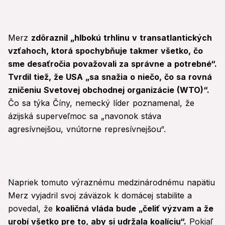
Merz
zdôraznil „hlbokú trhlinu v transatlantických
vzťahoch, ktorá spochybňuje takmer všetko, čo
sme desaťročia považovali za správne a potrebné“.
Tvrdil tiež, že USA „sa snažia o niečo, čo sa rovná
zničeniu Svetovej obchodnej organizácie (WTO)“.
Čo sa týka Číny, nemecký líder poznamenal, že
ázijská superveľmoc sa „navonok stáva
agresívnejšou, vnútorne represívnejšou“.
Napriek tomuto výraznému medzinárodnému napätiu
Merz vyjadril svoj záväzok k domácej stabilite a
povedal, že
koaličná vláda bude „čeliť výzvam a že
urobí všetko pre to, aby si udržala koalíciu“.
Pokiaľ