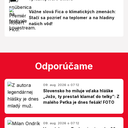
Vážne slová Fica o klimatických zmenách:
Stačí sa pozrieť na teplomer a na hladiny
našich vôd!
Odporúčame
09. aug. 2026 o 07:12
Slovensko ho miluje vďaka hláške
„Jožo, ty prestaň klamať do telky“: Z
malého Peťka je dnes fešák! FOTO
09. aug. 2026 o 07:12