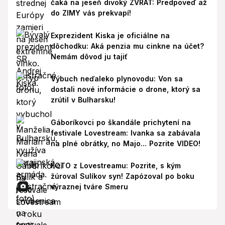
čaká na jeseň divoký ZVRAT: Predpoveď až
do ZIMY vás prekvapí!
Exprezident Kiska je oficiálne na
dôchodku: Aká penzia mu cinkne na účet?
Nemám dôvod ju tajiť
Výbuch neďaleko plynovodu: Von sa
dostali nové informácie o drone, ktorý sa
zrútil v Bulharsku!
Gáboríkovci po škandále prichytení na
festivale Lovestream: Ivanka sa zabávala
na plné obrátky, no Majo... Pozrite VIDEO!
FOTO z Lovestreamu: Pozrite, s kým
žúroval Sulíkov syn! Zapózoval po boku
výraznej tváre Smeru