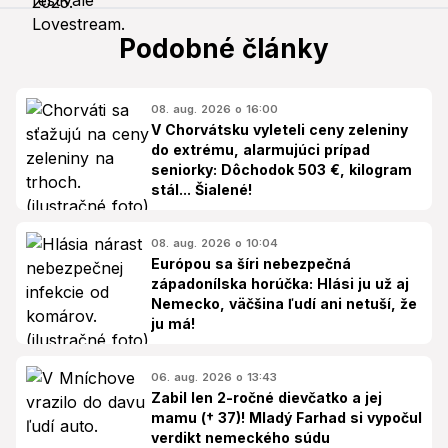
Podobné články
08. aug. 2026 o 16:00
V Chorvátsku vyleteli ceny zeleniny
do extrému, alarmujúci prípad
seniorky: Dôchodok 503 €, kilogram
stál... Šialené!
08. aug. 2026 o 10:04
Európou sa šíri nebezpečná
západonílska horúčka: Hlási ju už aj
Nemecko, väčšina ľudí ani netuší, že
ju má!
06. aug. 2026 o 13:43
Zabil len 2-ročné dievčatko a jej
mamu († 37)! Mladý Farhad si vypočul
verdikt nemeckého súdu