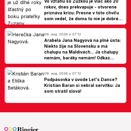
Vo vzťahu so Zuzkou je viac ako 20
rokov, dnes prekvapuje - otvorene
priznáva krízu: Presne v túto chvíľu
som vedel, že doma to nie je dobré,
hovorí Milan Ondrík
09. aug. 2026 o 07:12
Arabela Jana Nagyová na plné ústa:
Niekto žije na Slovensku a má
chalupu na Maldivách... Ja chalupy
nemám, baráky nemám! Odkaz
Slovákom
09. aug. 2026 o 07:12
Podpásovka v úvode Let's Dance?
Kristián Baran si nebral servítku: Ja
som stratil slová!