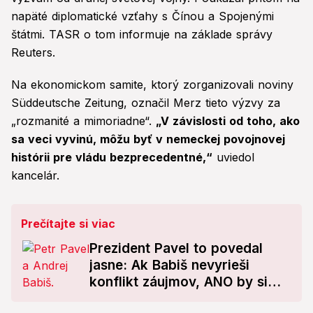
napäté diplomatické vzťahy s Čínou a Spojenými
štátmi. TASR o tom informuje na základe správy
Reuters.
Na ekonomickom samite, ktorý zorganizovali noviny
Süddeutsche Zeitung, označil Merz tieto výzvy za
„rozmanité a mimoriadne“.
„V závislosti od toho, ako
sa veci vyvinú, môžu byť v nemeckej povojnovej
histórii pre vládu bezprecedentné,“
uviedol
kancelár.
Prečítajte si viac
Prezident Pavel to povedal
jasne: Ak Babiš nevyrieši
konflikt záujmov, ANO by si
malo vybrať iného kandidáta