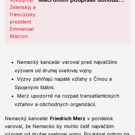
nákupe stíhačiek Rafale
Nemecký kancelár varoval pred najväčšími
výzvami od druhej svetovej vojny.
Výzvy zahŕňajú napäté vzťahy s Čínou a
Spojenými štátmi.
Merz upozornil na rozpad transatlantických
vzťahov a obchodných organizácií.
Nemecký kancelár
Friedrich Merz
v pondelok
varoval, že Nemecko by mohlo čeliť najväčším
výzvam od druhej svetovej vojny. Poukázal pritom na