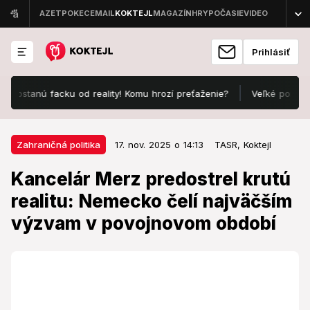
Prihlásiť
nú facku od reality! Komu hrozí preťaženie?
Veľké porovnanie cie
17. nov. 2025 o 14:13
Zahraničná politika
Zahraničná politika
17. nov. 2025 o 14:13
TASR,
Koktejl
Kancelár Merz predostrel krutú
Kancelár Merz predostrel krutú
realitu: Nemecko čelí najväčším
realitu: Nemecko čelí najväčším
výzvam v povojnovom období
výzvam v povojnovom období
Výzvy označil za „rozmanité a mimoriadne“.