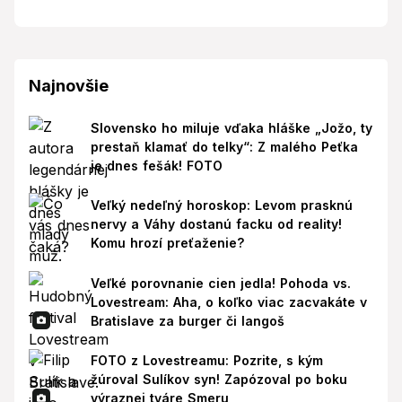
Najnovšie
Slovensko ho miluje vďaka hláške „Jožo, ty
prestaň klamať do telky“: Z malého Peťka
je dnes fešák! FOTO
Veľký nedeľný horoskop: Levom prasknú
nervy a Váhy dostanú facku od reality!
Komu hrozí preťaženie?
Veľké porovnanie cien jedla! Pohoda vs.
Lovestream: Aha, o koľko viac zacvakáte v
Bratislave za burger či langoš
FOTO z Lovestreamu: Pozrite, s kým
žúroval Sulíkov syn! Zapózoval po boku
výraznej tváre Smeru