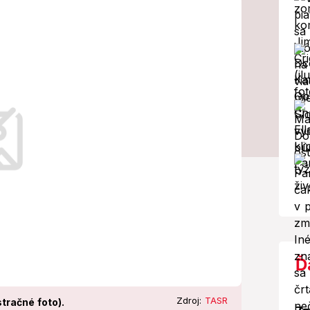
re našli
hasenom ohnisku vatry na lúke v
Ď
Zdroj:
TASR
stračné foto).