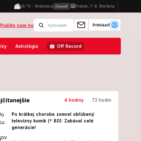
Prihlásiť
?
Pošlite nám ho
ie pravidiel: Domov prišiel premočený, umazaný, ale... FOTO
Znám
ízy
Astrológia
Off Record
jčítanejšie
4 hodiny
72 hodín
Po krátkej chorobe zomrel obľúbený
televízny komik († 80): Zabával celé
generácie!