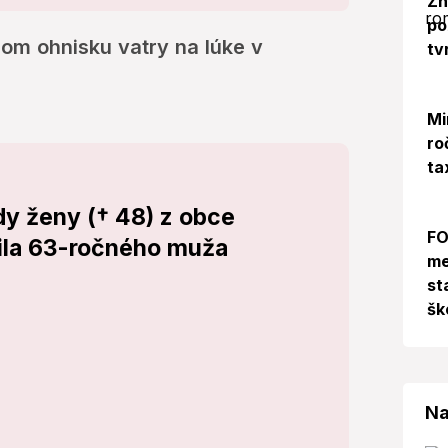
Zn
po
om ohnisku vatry na lúke v
tv
Mi
ro
ta
dy ženy († 48) z obce
FO
nila 63-ročného muža
me
st
šk
Na