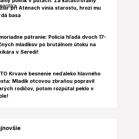
ámy politik v putách: Za katastrofálny
žiar pri Aténach vinia starostu, hrozí mu
rdá basa
moriadne pátranie: Polícia hľadá dvoch 17-
čných mladíkov po brutálnom útoku na
xikára v Seredi!
Foto
TO Krvavé besnenie neďaleko hlavného
sta: Mladík otcovou zbraňou popravil
arých rodičov, potom rozpútal peklo v
ole!
jnovšie