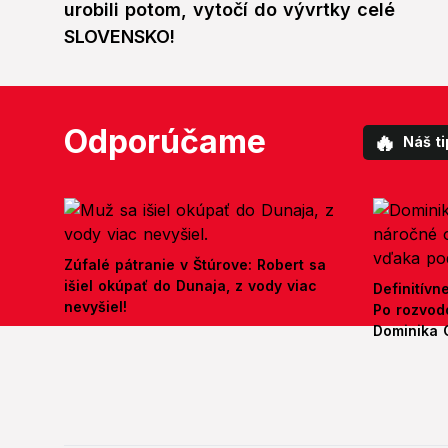
urobili potom, vytočí do vývrtky celé
SLOVENSKO!
Odporúčame
🔥
Náš ti
Zúfalé pátranie v Štúrove: Robert sa
išiel okúpať do Dunaja, z vody viac
Definitívn
nevyšiel!
Po rozvod
Dominika 