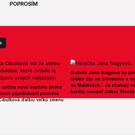
POPROSÍM
p
Arabela Jana Nagyová na pln
Niekto žije na Slovensku a m
na Maldivách... Ja chalupy 
e začína novú kapitolu života:
baráky nemám! Odkaz Slová
ovom pojednávaní priznáva
Cibulková ďalšiu veľkú zmenu