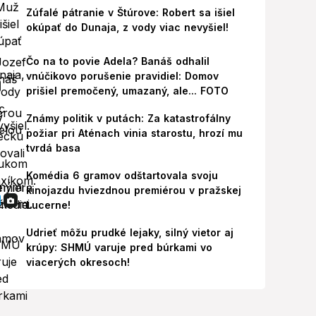
Zúfalé pátranie v Štúrove: Robert sa išiel
okúpať do Dunaja, z vody viac nevyšiel!
Čo na to povie Adela? Banáš odhalil
vnúčikovo porušenie pravidiel: Domov
prišiel premočený, umazaný, ale... FOTO
Známy politik v putách: Za katastrofálny
požiar pri Aténach vinia starostu, hrozí mu
tvrdá basa
Komédia 6 gramov odštartovala svoju
kinojazdu hviezdnou premiérou v pražskej
Lucerne!
Udrieť môžu prudké lejaky, silný vietor aj
krúpy: SHMÚ varuje pred búrkami vo
viacerých okresoch!