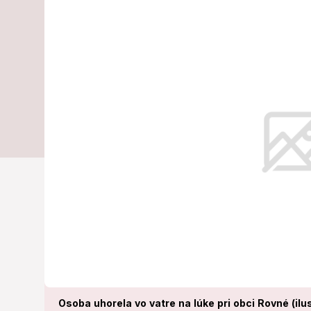
Rovné: Vo vat
uhorené telo!
Uhorené telo bolo nájdené na neu
katastrálnom území obce Rovné.
Osoba uhorela vo vatre na lúke pri obci Rovné (ilu