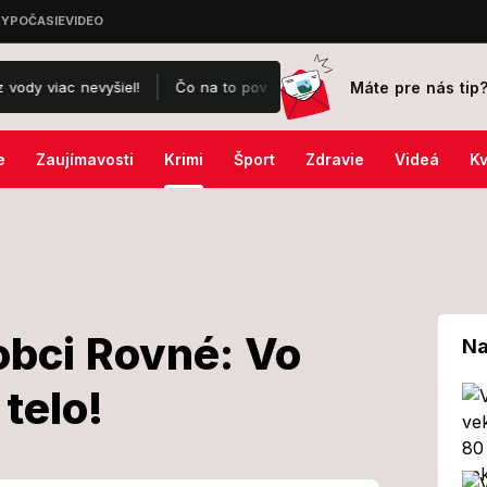
Máte pre nás tip
c nevyšiel!
Čo na to povie Adela? Banáš odhalil vnúčikovo porušen
e
Zaujímavosti
Krimi
Šport
Zdravie
Videá
Kv
obci Rovné: Vo
Na
telo!
z pri obci