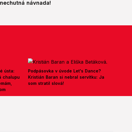
nechutná návnada!
é ústa:
Podpásovka v úvode Let's Dance?
á chalupu
Kristián Baran si nebral servítku: Ja
nemám,
som stratil slová!
kom