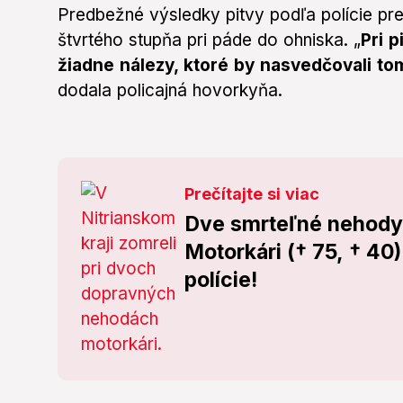
Predbežné výsledky pitvy podľa polície pre
štvrtého stupňa pri páde do ohniska. „
Pri p
žiadne nálezy, ktoré by nasvedčovali to
dodala policajná hovorkyňa.
Prečítajte si viac
Dve smrteľné nehody 
Motorkári († 75, † 40)
polície!