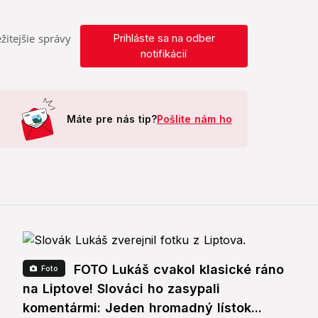
žitejšie správy
Prihláste sa na odber
notifikácií
Máte pre nás tip?
Pošlite nám ho
FOTO Lukáš cvakol klasické ráno
Foto
na Liptove! Slováci ho zasypali
komentármi: Jeden hromadný lístok...