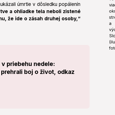
ukázali úmrtie v dôsledku popálenín
itve a ohliadke tela neboli zistené
mu, že ide o zásah druhej osoby,“
v priebehu nedele:
 prehrali boj o život, odkaz