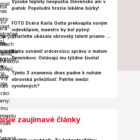
Vysoké teploty neopustia Slovensko ani v
piatok: Popoludní hrozia lokálne búrky!
FOTO Dcéra Karla Gotta prekvapila novým
videoklipom, maestro by bol pyšný:
Charlotte ukázala obrovský talent priamo v
Paríži!
Kiska oznámil srdcervúcu správu o malom
Dominikovi: Ostávajú mu týždne života!
Týmto 3 znameniu dnes padne k nohám
obrovská príležitosť: Patríte medzi
vyvolených?
alšie zaujímavé články