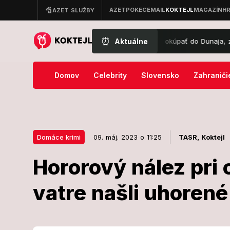
⏰
Aktuálne
úfalé pátranie v Štúrove: Robert sa išiel okúpať do Dunaja, z vody via
Domov
Celebrity
Slovensko
Zahraniči
Domáce krimi
09. máj. 2023 o 11:25
TASR,
Koktejl
Hororový nález pri 
09. máj. 2023 o 11:25
Domáce krimi
vatre našli uhorené 
Hororový nále