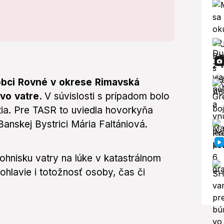
 obci Rovné v okrese Rimavská
 vo vatre.
V súvislosti s prípadom bolo
itia. Pre TASR to uviedla hovorkyňa
Banskej Bystrici Mária Faltániová.
hnisku vatry na lúke v katastrálnom
ohlavie i totožnosť osoby, čas či