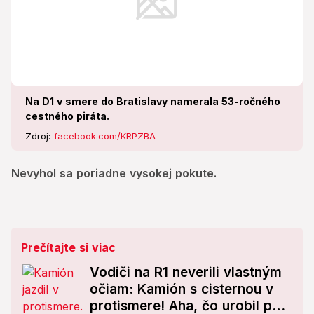
Na D1 v smere do Bratislavy namerala 53-ročného
cestného piráta.
Zdroj:
facebook.com/KRPZBA
Nevyhol sa poriadne vysokej pokute.
Prečítajte si viac
Vodiči na R1 neverili vlastným
očiam: Kamión s cisternou v
protismere! Aha, čo urobil po