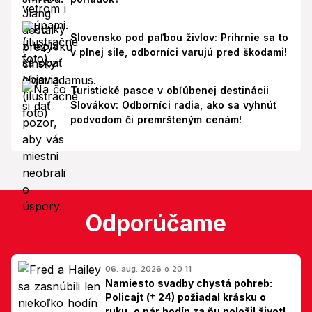
Slovensko pod paľbou živlov: Prihrnie sa to
v plnej sile, odborníci varujú pred škodami!
Turistické pasce v obľúbenej destinácii
Slovákov: Odborníci radia, ako sa vyhnúť
podvodom či premršteným cenám!
Odporúčame
06. aug. 2026 o 20:11
Namiesto svadby chystá pohreb:
Policajt († 24) požiadal krásku o
ruku, o pár hodín za ňu položil život!