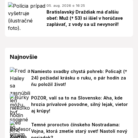
05. aug. 2026 o 16:25
Bratislavský Draždiak má ďalšiu
obeť: Muž († 53) si išiel v horúčave
zaplávať, z vody sa už nevynoril!
Najnovšie
Namiesto svadby chystá pohreb: Policajt (†
24) požiadal krásku o ruku, o pár hodín za
ňu položil život!
POZOR, valí sa to na Slovensko: Aha, kde
hrozia prívalové povodne, silný lejak, vietor
aj krúpy!
Temné proroctvo čínskeho Nostradama:
Vojna, ktorá zmetie starý svet! Nastolí nový
poriadok?