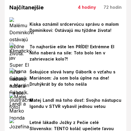
Najčítanejšie
4 hodiny
72 hodín
Kiska oznámil srdcervúcu správu o malom
Dominikovi: Ostávajú mu týždne života!
To najhoršie ešte len PRÍDE! Extrémne El
Niño naberá na sile: Toto bolo len v
zahrievacie kolo?!
Šokujúce slová Ivany Gáborík o vzťahu s
Mariánom: Ja som bola úplne na dne!
Druhýkrát by do toho nešla
Matej Landl má toho dosť: Svojho nástupcu
Igondu v STVR vybavil jednou vetou
Letné lákadlo Jožky z Pečie celé
Slovensko: TENTO koláč upečiete ľavou