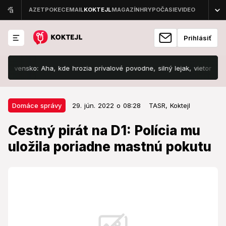
Prihlásiť
ensko: Aha, kde hrozia prívalové povodne, silný lejak, vietor aj krúpy!
29. jún. 2022 o 08:28
Domáce správy
Domáce správy
29. jún. 2022 o 08:28
TASR,
Koktejl
Cestný pirát na D1: Polícia mu
Cestný pirát na D1: Polícia mu
uložila poriadne mastnú pokutu
uložila poriadne mastnú pokutu
Nevyhol sa poriadne vysokej pokute.