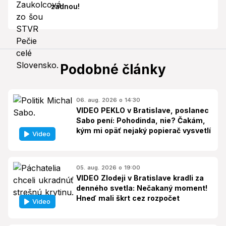
zadnou!
Podobné články
06. aug. 2026 o 14:30
VIDEO PEKLO v Bratislave, poslanec
Sabo pení: Pohodinda, nie? Čakám,
kým mi opäť nejaký popierač vysvetlí
Video
05. aug. 2026 o 19:00
VIDEO Zlodeji v Bratislave kradli za
denného svetla: Nečakaný moment!
Hneď mali škrt cez rozpočet
Video