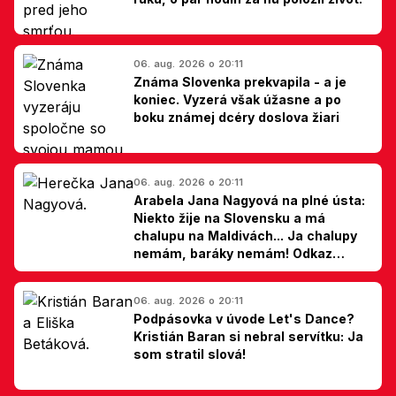
06. aug. 2026 o 20:11
Známa Slovenka prekvapila - a je
koniec. Vyzerá však úžasne a po
boku známej dcéry doslova žiari
06. aug. 2026 o 20:11
Arabela Jana Nagyová na plné ústa:
Niekto žije na Slovensku a má
chalupu na Maldivách... Ja chalupy
nemám, baráky nemám! Odkaz
Slovákom
06. aug. 2026 o 20:11
Podpásovka v úvode Let's Dance?
Kristián Baran si nebral servítku: Ja
som stratil slová!