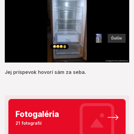
Ďalšie
0
of
Jej príspevok hovorí sám za seba.
10
seconds
Fotogaléria
21 fotografií