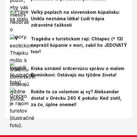
Veľký poplach na slovenskom kúpalisku:
Unikla neznáma látka! Ľudí trápia
zdravotné ťažkosti
Tragédia v turistickom raji: Chlapec († 13)
neprežil kúpanie v mori, zabil ho JEDOVATÝ
tvor!
Kiska oznámil srdcervúcu správu o malom
Dominikovi: Ostávajú mu týždne života!
Robíte to za volantom aj vy? Aleksandar
dostal v Grécku 240 € pokutu: Keď zistil,
za čo, úplne onemel!