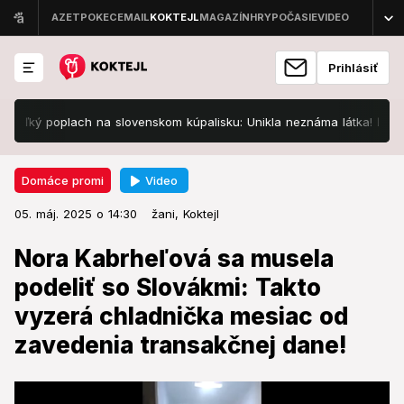
Prihlásiť
poplach na slovenskom kúpalisku: Unikla neznáma látka! Ľudí trápia z
Video
Domáce promi
05. máj. 2025 o 14:30
Domáce promi
05. máj. 2025 o 14:30
Nora Kabrheľová sa musela
žani,
Koktejl
podeliť so Slovákmi: Takto vyzerá
Nora Kabrheľová sa musela
chladnička mesiac od zavedenia
podeliť so Slovákmi: Takto
transakčnej dane!
vyzerá chladnička mesiac od
zavedenia transakčnej dane!
Jej príspevok hovorí sám za seba.