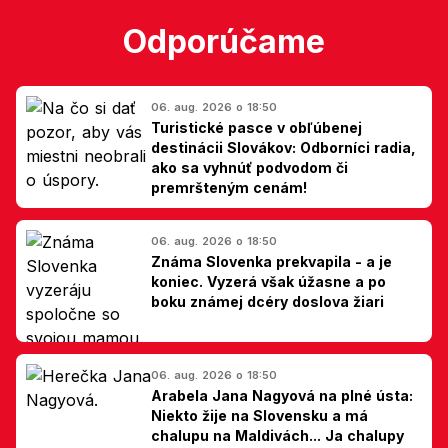
Odporúčame
06. aug. 2026 o 18:50
Turistické pasce v obľúbenej
destinácii Slovákov: Odborníci radia,
ako sa vyhnúť podvodom či
premršteným cenám!
06. aug. 2026 o 18:50
Známa Slovenka prekvapila - a je
koniec. Vyzerá však úžasne a po
boku známej dcéry doslova žiari
06. aug. 2026 o 18:50
Arabela Jana Nagyová na plné ústa:
Niekto žije na Slovensku a má
chalupu na Maldivách... Ja chalupy