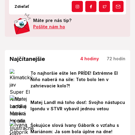
Zdieľať
Máte pre nás tip?
Pošlite nám ho
Najčítanejšie
4 hodiny
72 hodín
To najhoršie ešte len PRÍDE! Extrémne El
Niño naberá na sile: Toto bolo len v
zahrievacie kolo?!
Matej Landl má toho dosť: Svojho nástupcu
Igondu v STVR vybavil jednou vetou
Šokujúce slová Ivany Gáborík o vzťahu s
Mariánom: Ja som bola úplne na dne!