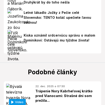
Druhýkrát by do toho nešla
Letné lákadlo Jožky z Pečie celé
Slovensko: TENTO koláč upečiete ľavou
zadnou!
Kiska oznámil srdcervúcu správu o malom
Dominikovi: Ostávajú mu týždne života!
Podobné články
22. dec. 2025 o 07:30
Trápenie Nory Kabrheľovej krátko
pred Vianocami: Strašné dni som
prežila...
Video