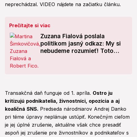
neprechádzal. VIDEO nájdete na začiatku článku.
Prečítajte si viac
Zuzana Fialová poslala
politikom jasný odkaz: My si
nebudeme rozumieť! Toto
vyhlásila o Ficovi
Transakčná daň funguje od 1. apríla.
Ostro ju
kritizujú podnikatelia, živnostníci, opozícia a aj
k
oaličná SNS.
Predseda národniarov Andrej Danko
pri téme úpravy neplánuje ustúpiť. Konečným cieľom
je jej úplné zrušenie, aktuálne však chce presadiť
aspoň jej zrušenie pre živnostníkov a podnikateľov s