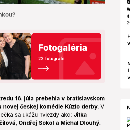
B
V
inkou?
t
H
v
Fotogaléria
22 fotografií
N
f
v
tredu 16. júla prebehla v bratislavskom
 novej českej komédie Kúzlo derby.
V
N
lečka sa ukážu hviezdy ako:
Jitka
čilová, Ondřej Sokol a Michal Dlouhý.