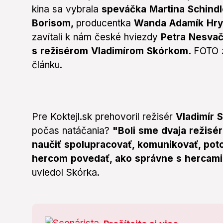
kina sa vybrala
speváčka Martina Schind
Borisom,
producentka
Wanda Adamík Hr
zavítali k nám
české hviezdy
Petra Nesvač
s režisérom Vladimírom Skórkom.
FOTO z
článku.
Pre Koktejl.sk prehovoril režisér
Vladimír 
počas natáčania?
"Boli sme dvaja režisér
naučiť spolupracovať, komunikovať, pot
hercom povedať, ako správne s hercami 
uviedol Skórka.