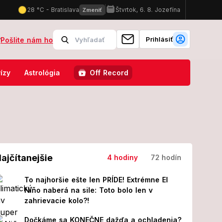
Prihlásiť
?
Pošlite nám ho
oti Ukrajine kolumbijských žoldnierov?! Veľvyslanectvo odhalilo pravd
ízy
Astrológia
Off Record
ajčítanejšie
4 hodiny
72 hodín
To najhoršie ešte len PRÍDE! Extrémne El
Niño naberá na sile: Toto bolo len v
zahrievacie kolo?!
Dočkáme sa KONEČNE dažďa a ochladenia?