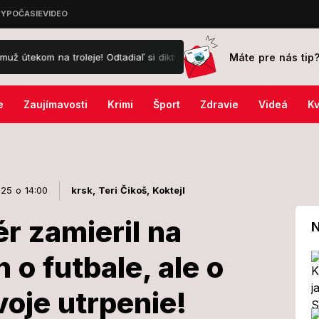
Máte pre nás tip
oleje! Odtadiaľ si diktuje podmienky
Nasadzuje Rusko do vojny pr
e
Zaujímavosti
Krimi
Šport
Zdravie
Videá
Kv
025 o 14:00
krsk,
Teri Čikoš,
Koktejl
r zamieril na
N
n o futbale, ale o
režisér
voje utrpenie!