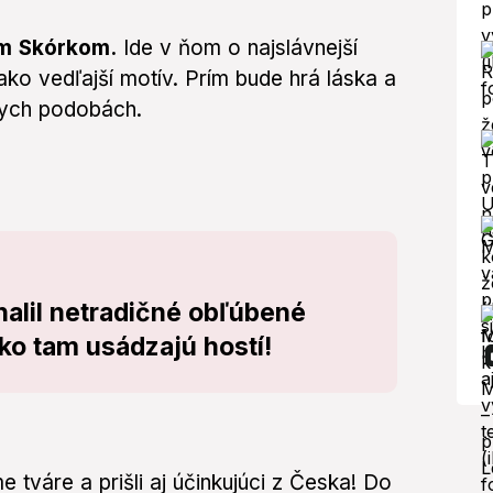
om Skórkom.
Ide v ňom o najslávnejší
n ako vedľajší motív. Prím bude hrá láska a
nych podobách.
halil netradičné obľúbené
ko tam usádzajú hostí!
e tváre a prišli aj účinkujúci z Česka! Do