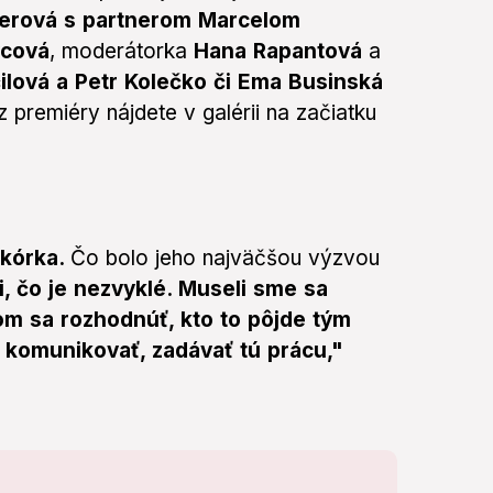
lerová s partnerom Marcelom
ycová
, moderátorka
Hana Rapantová
a
ilová a Petr Kolečko či Ema Businská
 premiéry nájdete v galérii na začiatku
Skórka.
Čo bolo jeho najväčšou výzvou
i, čo je nezvyklé. Museli sme sa
om sa rozhodnúť, kto to pôjde tým
komunikovať, zadávať tú prácu,"