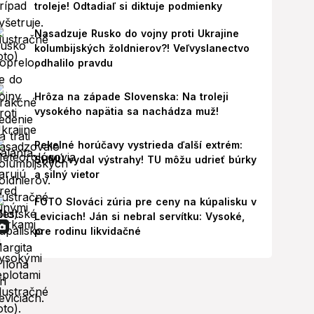
troleje! Odtadiaľ si diktuje podmienky
Nasadzuje Rusko do vojny proti Ukrajine
kolumbijských žoldnierov?! Veľvyslanectvo
odhalilo pravdu
Hrôza na západe Slovenska: Na troleji
vysokého napätia sa nachádza muž!
Pekelné horúčavy vystrieda ďalší extrém:
SHMÚ vydal výstrahy! TU môžu udrieť búrky
a silný vietor
FOTO Slováci zúria pre ceny na kúpalisku v
Leviciach! Ján si nebral servítku: Vysoké,
pre rodinu likvidačné