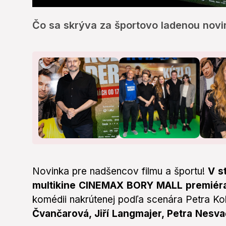
0
seconds
Čo sa skrýva za športovo ladenou nov
of
5
minutes,
25
seconds
Volume
0%
Novinka pre nadšencov filmu a športu!
V s
multikine CINEMAX BORY MALL premiéra
komédii nakrútenej podľa scenára Petra Ko
Čvančarová, Jiří Langmajer, Petra Nesva