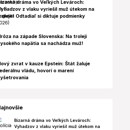
izarná dráma vo Veľkých Levároch:
yhadzov z vlaku vyriešil muž útekom na
roleje! Odtadiaľ si diktuje podmienky
rôza na západe Slovenska: Na troleji
ysokého napätia sa nachádza muž!
ový zvrat v kauze Epstein: Štát žaluje
ederálnu vládu, hovorí o marení
yšetrovania
ajnovšie
Bizarná dráma vo Veľkých Levároch:
Vyhadzov z vlaku vyriešil muž útekom na