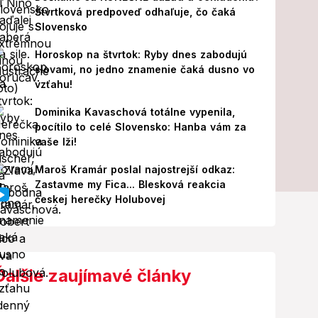
Štvrtková predpoveď odhaľuje, čo čaká
Slovensko
Horoskop na štvrtok: Ryby dnes zabodujú
slovami, no jedno znamenie čaká dusno vo
vzťahu!
Dominika Kavaschová totálne vypenila,
pocítilo to celé Slovensko: Hanba vám za
vaše lži!
Maroš Kramár poslal najostrejší odkaz:
Zastavme my Fica... Blesková reakcia
českej herečky Holubovej
Ďalšie zaujímavé články