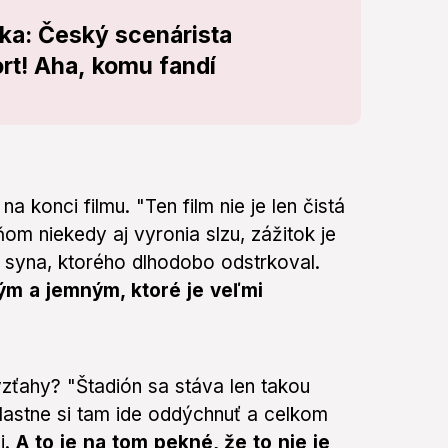
čka: Český scenárista
rt! Aha, komu fandí
konci filmu. "Ten film nie je len čistá
ňom niekedy aj vyronia slzu, zážitok je
o syna, ktorého dlhodobo odstrkoval.
ým a jemným, ktoré je veľmi
zťahy? "Štadión sa stáva len takou
vlastne si tam ide oddýchnuť a celkom
i.
A to je na tom pekné, že to nie je