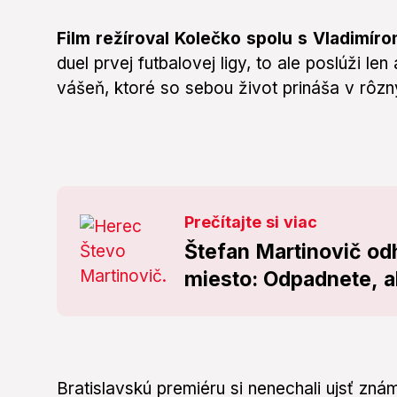
Film režíroval Kolečko spolu s Vladimír
duel prvej futbalovej ligy, to ale poslúži le
vášeň, ktoré so sebou život prináša v rôz
Prečítajte si viac
Štefan Martinovič od
miesto: Odpadnete, a
Bratislavskú premiéru si nenechali ujsť znám