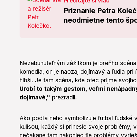
Prečítajte si viac
Priznanie Petra Kole
neodmietne tento špo
Nezabunuteľným zážitkom je preňho scéna na 
komédia, on je naozaj dojímavý a ľudia pri 
hlbší. Je tam scéna, kde otec prijme svojh
Urobí to takým gestom, veľmi nenápadn
dojímavé,"
prezradil.
Ako podľa neho symbolizuje futbal ľudské v
kulisou, každý si prinesie svoje problémy, 
nečakane tam nakoniec tie problémy vyrieš