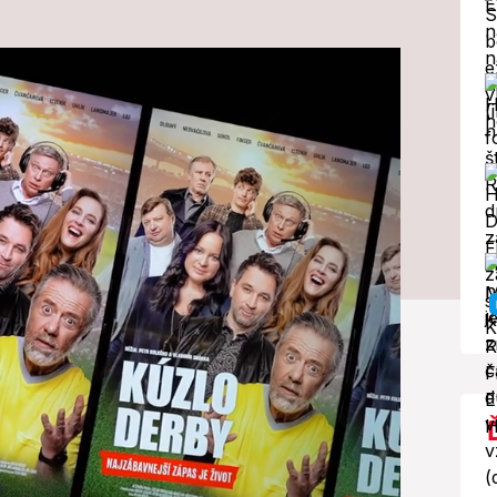
adión: Nie je to
 ale o ľuďoch,
je utrpenie!
 novinkou?