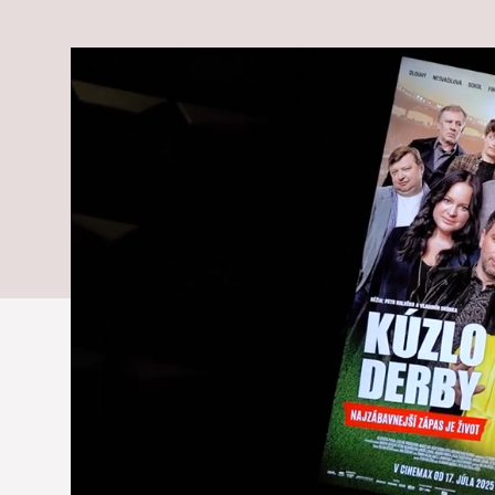
zamieril na št
len o futbale,
ktorí žijú svo
Čo sa skrýva za športovo ladenou