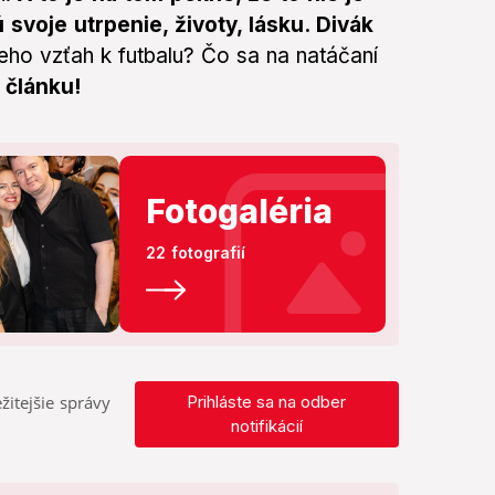
ú svoje utrpenie, životy, lásku. Divák
jeho vzťah k futbalu? Čo sa na natáčaní
 článku!
Fotogaléria
22 fotografií
žitejšie správy
Prihláste sa na odber
notifikácií