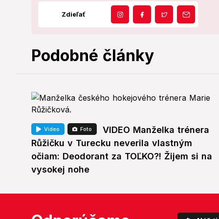
Zdieľať
Podobné články
VIDEO Manželka trénera
Video
Foto
Růžičku v Turecku neverila vlastným
očiam: Deodorant za TOĽKO?! Žijem si na
vysokej nohe