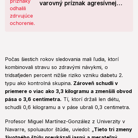
varovný príznak agresívnej
RAKOVINY!
Počas šiestich rokov sledovania mali ľudia, ktorí
kombinovali stravu so zdravými návykmi, o
tridsaťjeden percent nižšie riziko vzniku diabetu 2.
typu ako kontrolná skupina.
Zároveň schudli v
priemere o viac ako 3,3 kilogramu a zmenšili obvod
pása o 3,6 centimetra.
Tí, ktorí držali len diétu,
schudli 0,6 kilogramu a v páse ubrali 0,3 centimetra.
Profesor Miguel Martínez-González z Univerzity v
Navarre, spoluautor štúdie, uviedol: „
Tieto tri zmeny
životného štýlu preukázali jasný a merateľný