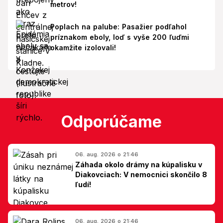
metrov!
Poplach na palube: Pasažier podľahol
príznakom eboly, loď s vyše 200 ľuďmi
okamžite izolovali!
Odporúčame
06. aug. 2026 o 21:46
Záhada okolo drámy na kúpalisku v
Diakovciach: V nemocnici skončilo 8
ľudí!
06. aug. 2026 o 21:46