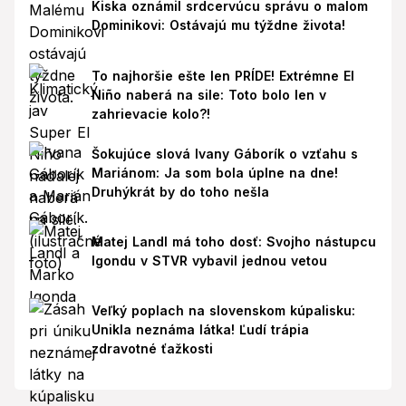
Kiska oznámil srdcervúcu správu o malom
Dominikovi: Ostávajú mu týždne života!
To najhoršie ešte len PRÍDE! Extrémne El
Niño naberá na sile: Toto bolo len v
zahrievacie kolo?!
Šokujúce slová Ivany Gáborík o vzťahu s
Mariánom: Ja som bola úplne na dne!
Druhýkrát by do toho nešla
Matej Landl má toho dosť: Svojho nástupcu
Igondu v STVR vybavil jednou vetou
Veľký poplach na slovenskom kúpalisku:
Unikla neznáma látka! Ľudí trápia
zdravotné ťažkosti