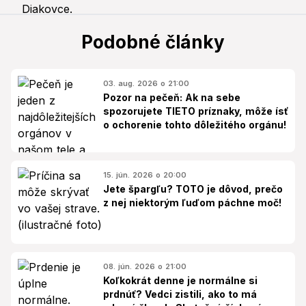
Podobné články
03. aug. 2026 o 21:00
Pozor na pečeň: Ak na sebe
spozorujete TIETO príznaky, môže ísť
o ochorenie tohto dôležitého orgánu!
15. jún. 2026 o 20:00
Jete špargľu? TOTO je dôvod, prečo
z nej niektorým ľuďom páchne moč!
08. jún. 2026 o 21:00
Koľkokrát denne je normálne si
prdnúť? Vedci zistili, ako to má