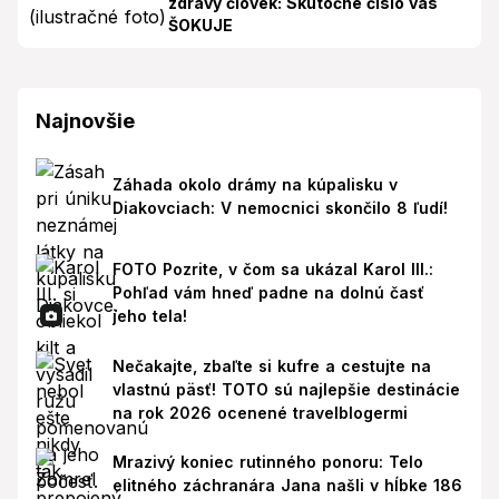
zdravý človek: Skutočné číslo vás
ŠOKUJE
Najnovšie
Záhada okolo drámy na kúpalisku v
Diakovciach: V nemocnici skončilo 8 ľudí!
FOTO Pozrite, v čom sa ukázal Karol III.:
Pohľad vám hneď padne na dolnú časť
jeho tela!
Nečakajte, zbaľte si kufre a cestujte na
vlastnú päsť! TOTO sú najlepšie destinácie
na rok 2026 ocenené travelblogermi
Mrazivý koniec rutinného ponoru: Telo
elitného záchranára Jana našli v hĺbke 186