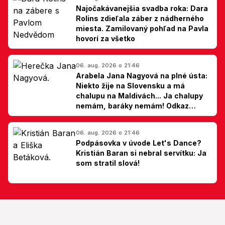
Najočakávanejšia svadba roka: Dara
Rolins zdieľala záber z nádherného
miesta. Zamilovaný pohľad na Pavla
hovorí za všetko
06. aug. 2026 o 21:46
Arabela Jana Nagyová na plné ústa:
Niekto žije na Slovensku a má
chalupu na Maldivách... Ja chalupy
nemám, baráky nemám! Odkaz
Slovákom
06. aug. 2026 o 21:46
Podpásovka v úvode Let's Dance?
Kristián Baran si nebral servítku: Ja
som stratil slová!