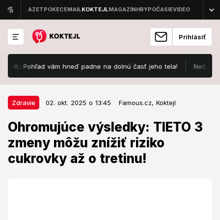
Prihlásiť
I.: Pohľad vám hneď padne na dolnú časť jeho tela!
Nečakajte, zb
02. okt. 2025 o 13:45
Zdravie
Zdravie
02. okt. 2025 o 13:45
Famous.cz,
Koktejl
Ohromujúce výsledky: TIETO 3
Ohromujúce výsledky: TIETO 3
zmeny môžu znížiť riziko cukrovky
zmeny môžu znížiť riziko
až o tretinu!
cukrovky až o tretinu!
Výsledky štúdie hovoria jednoznačne.