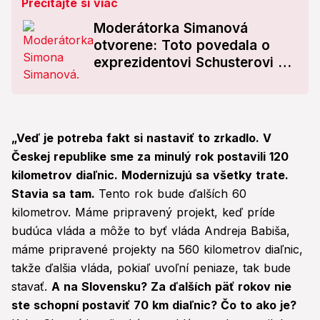
Prečítajte si viac
Moderátorka Simanová
otvorene: Toto povedala o
exprezidentovi Schusterovi a
Studenkovej!
„Veď je potreba fakt si nastaviť to zrkadlo. V
Českej republike sme za minulý rok postavili 120
kilometrov diaľnic. Modernizujú sa všetky trate.
Stavia sa tam.
Tento rok bude ďalších 60
kilometrov. Máme pripravený projekt, keď príde
budúca vláda a môže to byť vláda Andreja Babiša,
máme pripravené projekty na 560 kilometrov diaľnic,
takže ďalšia vláda, pokiaľ uvoľní peniaze, tak bude
stavať.
A na Slovensku? Za ďalších päť rokov nie
ste schopní postaviť 70 km diaľnic? Čo to ako je?