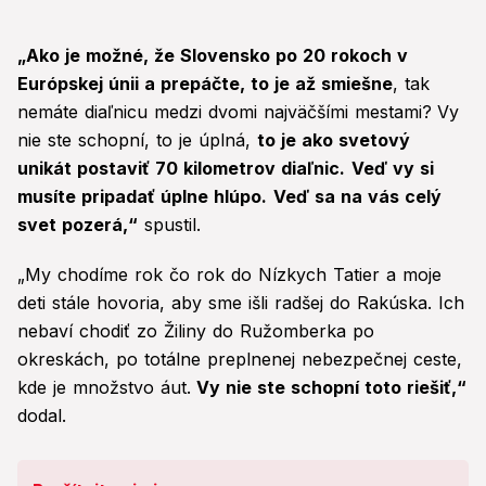
„Ako je možné, že Slovensko po 20 rokoch v
Európskej únii a prepáčte, to je až smiešne
, tak
nemáte diaľnicu medzi dvomi najväčšími mestami?
Vy
nie ste schopní, to je úplná,
to je ako svetový
unikát postaviť 70 kilometrov diaľnic.
Veď vy si
musíte pripadať úplne hlúpo.
Veď sa na vás celý
svet pozerá,“
spustil.
„My chodíme rok čo rok do Nízkych Tatier a moje
deti stále hovoria, aby sme išli radšej do Rakúska. Ich
nebaví chodiť zo Žiliny do Ružomberka po
okreskách, po totálne preplnenej nebezpečnej ceste,
kde je množstvo áut.
Vy nie ste schopní toto riešiť,“
dodal.