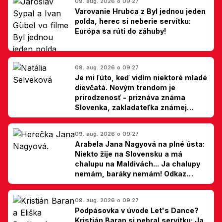
09. aug. 2026 o 09:27
Varovanie Hrubca z Byl jednou jeden
polda, herec si neberie servítku:
Európa sa rúti do záhuby!
09. aug. 2026 o 09:27
Je mi ľúto, keď vidím niektoré mladé
dievčatá. Novým trendom je
prirodzenosť - priznáva známa
Slovenka, zakladateľka známej
kliniky
09. aug. 2026 o 09:27
Arabela Jana Nagyová na plné ústa:
Niekto žije na Slovensku a má
chalupu na Maldivách... Ja chalupy
nemám, baráky nemám! Odkaz
Slovákom
09. aug. 2026 o 09:27
Podpásovka v úvode Let's Dance?
Kristián Baran si nebral servítku: Ja