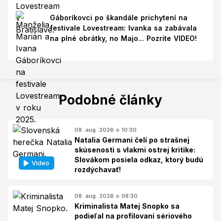
Gáboríkovci po škandále prichytení na
festivale Lovestream: Ivanka sa zabávala
na plné obrátky, no Majo... Pozrite VIDEO!
Podobné články
08. aug. 2026 o 10:30
Natalia Germani čelí po strašnej
skúsenosti s vlakmi ostrej kritike:
Slovákom posiela odkaz, ktorý budú
Video
rozdýchavať!
08. aug. 2026 o 08:30
Kriminalista Matej Snopko sa
podieľal na profilovaní sériového