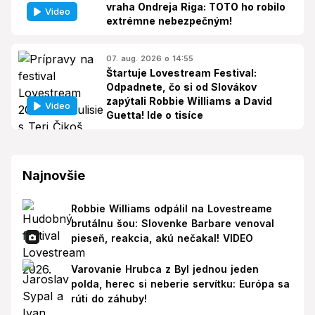
vraha Ondreja Riga: TOTO ho robilo
Video
extrémne nebezpečným!
07. aug. 2026 o 14:55
Štartuje Lovestream Festival:
Odpadnete, čo si od Slovákov
zapýtali Robbie Williams a David
Video
Guetta! Ide o tisíce
Najnovšie
Robbie Williams odpálil na Lovestreame
brutálnu šou: Slovenke Barbare venoval
pieseň, reakcia, akú nečakal! VIDEO
Varovanie Hrubca z Byl jednou jeden
polda, herec si neberie servítku: Európa sa
rúti do záhuby!