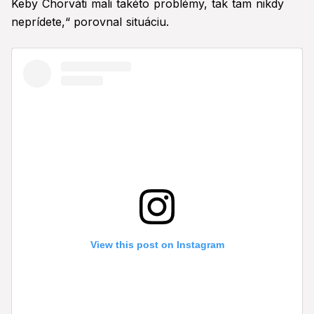
Keby Chorváti mali takéto problémy, tak tam nikdy
neprídete,“
porovnal situáciu.