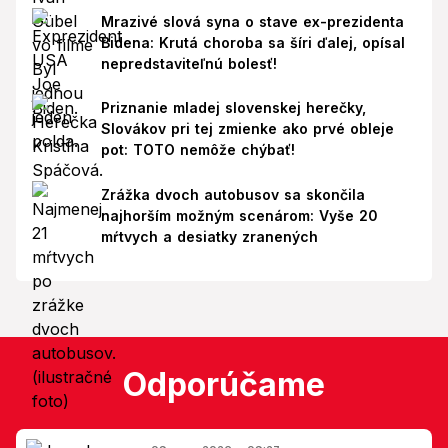
Mrazivé slová syna o stave ex-prezidenta
Bidena: Krutá choroba sa šíri ďalej, opísal
nepredstaviteľnú bolesť!
Priznanie mladej slovenskej herečky,
Slovákov pri tej zmienke ako prvé obleje
pot: TOTO nemôže chýbať!
Zrážka dvoch autobusov sa skončila
najhorším možným scenárom: Vyše 20
mŕtvych a desiatky zranených
Odporúčame