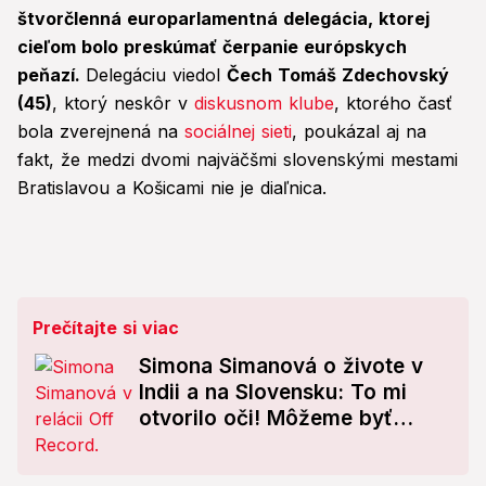
štvorčlenná europarlamentná delegácia, ktorej
cieľom bolo preskúmať čerpanie európskych
peňazí.
Delegáciu viedol
Čech Tomáš Zdechovský
(45)
, ktorý neskôr v
diskusnom klube
, ktorého časť
bola zverejnená na
sociálnej sieti
, poukázal aj na
fakt, že medzi dvomi najväčšmi slovenskými mestami
Bratislavou a Košicami nie je diaľnica.
Prečítajte si viac
Simona Simanová o živote v
Indii a na Slovensku: To mi
otvorilo oči! Môžeme byť
naozaj šťastní, že...