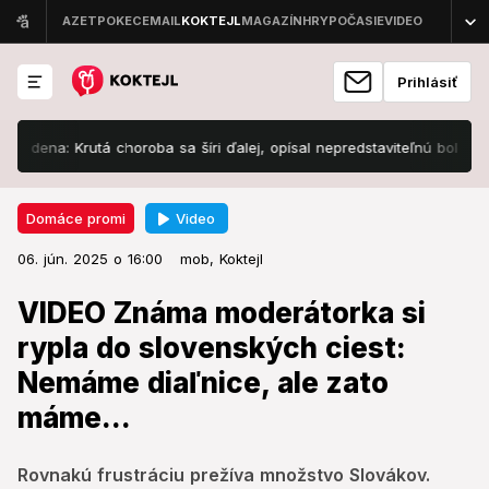
Prihlásiť
 Krutá choroba sa šíri ďalej, opísal nepredstaviteľnú bolesť!
Priz
Video
Domáce promi
06. jún. 2025 o 16:00
Domáce promi
06. jún. 2025 o 16:00
VIDEO Známa moderátorka si
mob,
Koktejl
rypla do slovenských ciest:
VIDEO Známa moderátorka si
Nemáme diaľnice, ale zato
rypla do slovenských ciest:
máme...
Nemáme diaľnice, ale zato
máme...
Rovnakú frustráciu prežíva množstvo Slovákov.
Rovnakú frustráciu prežíva množstvo Slovákov.