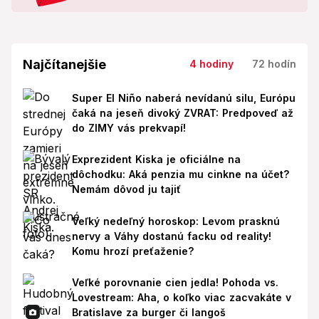
Najčítanejšie
4 hodiny
72 hodín
Super El Niño naberá nevídanú silu, Európu
čaká na jeseň divoký ZVRAT: Predpoveď až
do ZIMY vás prekvapí!
Exprezident Kiska je oficiálne na
dôchodku: Aká penzia mu cinkne na účet?
Nemám dôvod ju tajiť
Veľký nedeľný horoskop: Levom prasknú
nervy a Váhy dostanú facku od reality!
Komu hrozí preťaženie?
Veľké porovnanie cien jedla! Pohoda vs.
Lovestream: Aha, o koľko viac zacvakáte v
Bratislave za burger či langoš