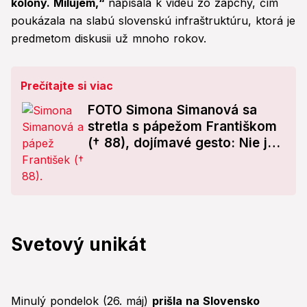
kolóny. Milujem,“
napísala k videu zo zápchy, čím
poukázala na slabú slovenskú infraštruktúru, ktorá je
predmetom diskusii už mnoho rokov.
Prečítajte si viac
FOTO Simona Simanová sa
stretla s pápežom Františkom
(† 88), dojímavé gesto: Nie je
to tak dávno...
Svetový unikát
Minulý pondelok (26. máj)
prišla na Slovensko