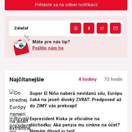
Prihláste sa na odber notifikácií
Zdieľať
Máte pre nás tip?
Pošlite nám ho
Najčítanejšie
4 hodiny
72 hodín
Super El Niño naberá nevídanú silu, Európu
čaká na jeseň divoký ZVRAT: Predpoveď až
do ZIMY vás prekvapí!
Exprezident Kiska je oficiálne na
dôchodku: Aká penzia mu cinkne na účet?
Nemám dôvod ju tajiť