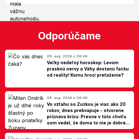
Odporúčame
09. aug. 2026 o 06:46
Veľký nedeľný horoskop: Levom
prasknú nervy a Váhy dostanú facku
od reality! Komu hrozí preťaženie?
09. aug. 2026 o 06:46
Vo vzťahu so Zuzkou je viac ako 20
rokov, dnes prekvapuje - otvorene
priznáva krízu: Presne v túto chvíľu
som vedel, že doma to nie je dobré,
hovorí Milan Ondrík