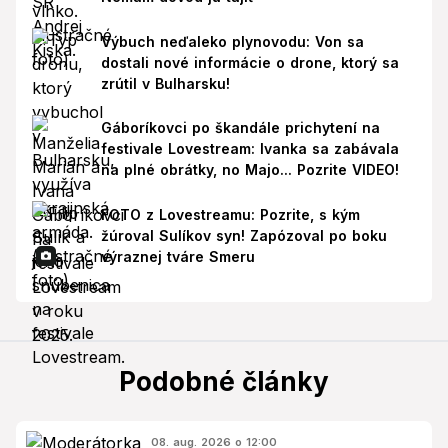
Výbuch neďaleko plynovodu: Von sa
dostali nové informácie o drone, ktorý sa
zrútil v Bulharsku!
Gáboríkovci po škandále prichytení na
festivale Lovestream: Ivanka sa zabávala
na plné obrátky, no Majo... Pozrite VIDEO!
FOTO z Lovestreamu: Pozrite, s kým
žúroval Sulíkov syn! Zapózoval po boku
výraznej tváre Smeru
Podobné články
08. aug. 2026 o 12:00