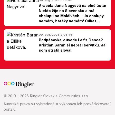
09. aug. 2026 o 06:46
Arabela Jana Nagyová na plné ústa:
Niekto žije na Slovensku a má
chalupu na Maldivách... Ja chalupy
nemám, baráky nemám! Odkaz
Slovákom
09. aug. 2026 o 06:46
Podpásovka v úvode Let's Dance?
Kristián Baran si nebral servítku: Ja
som stratil slová!
© 2010 - 2026 Ringier Slovakia Communities s.r.o.
Autorské práva sú vyhradené a vykonáva ich prevádzkovateľ
portálu.