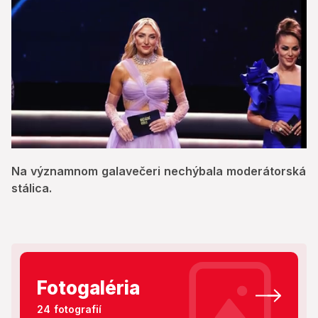
0
seconds
Na významnom galavečeri nechýbala moderátorská
of
1
stálica.
minute,
50
seconds
Fotogaléria
24 fotografií