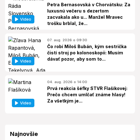
Petra Bernasovská v Chorvátsku: Za
luxusnú večeru s dezertom
zacvakala ako u... Manžel Mravec
Video
trošku brblal, že...
07. aug. 2026 o 09:30
Čo robí Miloš Bubán, kým sestrička
čistí stroj po kolonoskopii: Musím
dávať pozor, aby som to...
Video
04. aug. 2026 o 14:00
Prvá reakcia šéfky STVR Flašíkovej:
Prečo chcem umlčať známe hlasy!
Za všetkým je...
Video
Najnovšie