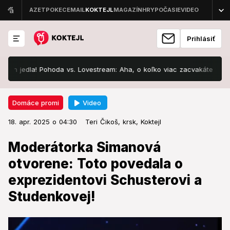
Prihlásiť
jedla! Pohoda vs. Lovestream: Aha, o koľko viac zacvakáte v Bratislav
Video
Domáce promi
18. apr. 2025 o 04:30
Domáce promi
18. apr. 2025 o 04:30
Moderátorka Simanová otvorene:
Teri Čikoš,
krsk,
Koktejl
Toto povedala o exprezidentovi
Moderátorka Simanová
Schusterovi a Studenkovej!
otvorene: Toto povedala o
exprezidentovi Schusterovi a
Na významnom galavečeri nechýbala moderátorská
stálica.
Studenkovej!