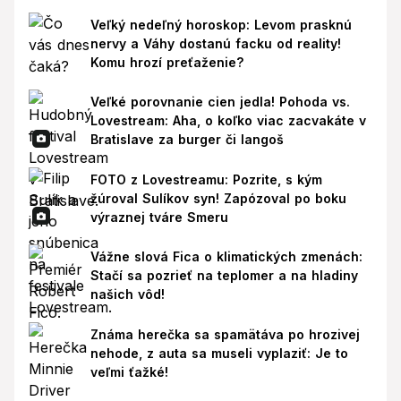
Veľký nedeľný horoskop: Levom prasknú
nervy a Váhy dostanú facku od reality!
Komu hrozí preťaženie?
Veľké porovnanie cien jedla! Pohoda vs.
Lovestream: Aha, o koľko viac zacvakáte v
Bratislave za burger či langoš
FOTO z Lovestreamu: Pozrite, s kým
žúroval Sulíkov syn! Zapózoval po boku
výraznej tváre Smeru
Vážne slová Fica o klimatických zmenách:
Stačí sa pozrieť na teplomer a na hladiny
našich vôd!
Známa herečka sa spamätáva po hrozivej
nehode, z auta sa museli vyplaziť: Je to
veľmi ťažké!