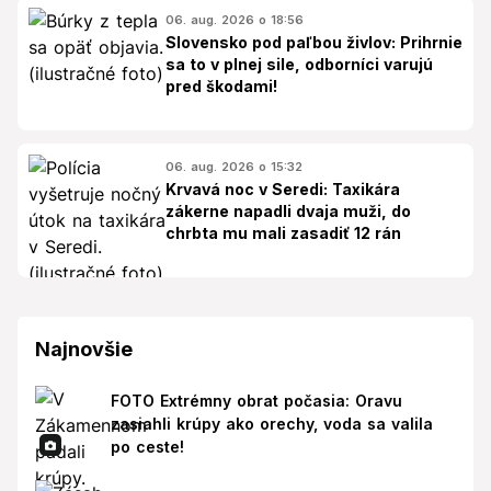
06. aug. 2026 o 18:56
Slovensko pod paľbou živlov: Prihrnie
sa to v plnej sile, odborníci varujú
pred škodami!
06. aug. 2026 o 15:32
Krvavá noc v Seredi: Taxikára
zákerne napadli dvaja muži, do
chrbta mu mali zasadiť 12 rán
Najnovšie
FOTO Extrémny obrat počasia: Oravu
zasiahli krúpy ako orechy, voda sa valila
po ceste!