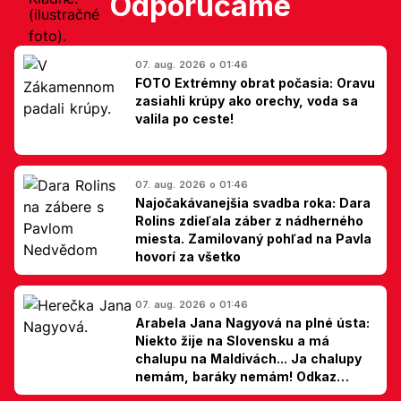
Odporúčame
07. aug. 2026 o 01:46
FOTO Extrémny obrat počasia: Oravu
zasiahli krúpy ako orechy, voda sa
valila po ceste!
07. aug. 2026 o 01:46
Najočakávanejšia svadba roka: Dara
Rolins zdieľala záber z nádherného
miesta. Zamilovaný pohľad na Pavla
hovorí za všetko
07. aug. 2026 o 01:46
Arabela Jana Nagyová na plné ústa:
Niekto žije na Slovensku a má
chalupu na Maldivách... Ja chalupy
nemám, baráky nemám! Odkaz
Slovákom