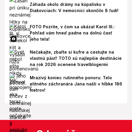
Záhada okolo drámy na kúpalisku v
Diakovciach: V nemocnici skončilo 8 ľudí!
FOTO Pozrite, v čom sa ukázal Karol III.:
Pohľad vám hneď padne na dolnú časť
jeho tela!
Nečakajte, zbaľte si kufre a cestujte na
vlastnú päsť! TOTO sú najlepšie destinácie
na rok 2026 ocenené travelblogermi
Mrazivý koniec rutinného ponoru: Telo
elitného záchranára Jana našli v hĺbke 186
metrov!