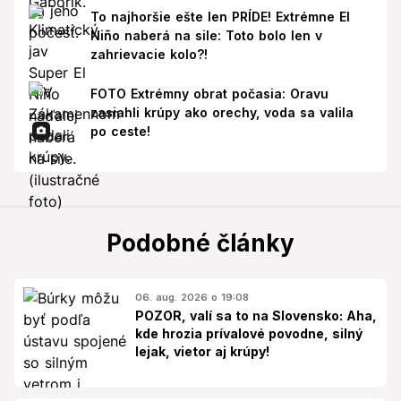
To najhoršie ešte len PRÍDE! Extrémne El
Niño naberá na sile: Toto bolo len v
zahrievacie kolo?!
FOTO Extrémny obrat počasia: Oravu
zasiahli krúpy ako orechy, voda sa valila
po ceste!
Podobné články
06. aug. 2026 o 19:08
POZOR, valí sa to na Slovensko: Aha,
kde hrozia prívalové povodne, silný
lejak, vietor aj krúpy!