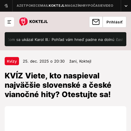
Prihlásiť
om sa ukázal Karol III.: Pohľad vám hneď padne na dolnú časť jeho tel
25. dec. 2025 o 20:30
Kvízy
Kvízy
25. dec. 2025 o 20:30
žani,
Koktejl
KVÍZ Viete, kto naspieval
KVÍZ Viete, kto naspieval
najväčšie slovenské a české
najväčšie slovenské a české
vianočné hity? Otestujte sa!
vianočné hity? Otestujte sa!
Viete, kto ich naspieval?