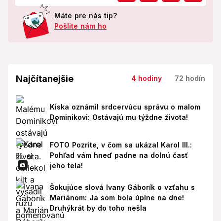
Máte pre nás tip?
Pošlite nám ho
Najčítanejšie
4 hodiny
72 hodín
Kiska oznámil srdcervúcu správu o malom
Dominikovi: Ostávajú mu týždne života!
FOTO Pozrite, v čom sa ukázal Karol III.:
Pohľad vám hneď padne na dolnú časť
jeho tela!
Šokujúce slová Ivany Gáborík o vzťahu s
Mariánom: Ja som bola úplne na dne!
Druhýkrát by do toho nešla