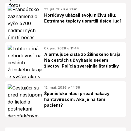
22. júl. 2026 o 21:41
Horúčavy ukázali svoju ničivú silu:
Extrémne teploty usmrtili tisíce ľudí
07. jún. 2026 o 11:44
Alarmujúce čísla zo Žilinského kraja:
Na cestách už vyhaslo sedem
životov! Polícia zverejnila štatistiky
12. máj. 2026 o 14:36
Španielsko hlási prípad nákazy
hantavírusom: Ako je na tom
pacient?