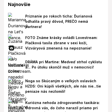
Najnovšie
Priznanie po rokoch ticha: Ďurianová
odhalila pravý dôvod, PREČO nemá
partnera!
FOTO Známe krásky ovládli Lovestream:
Plačková tasila zbrane v sexi koži,
Vizváryová zmenená na nepoznanie!
DRÁMA pri Martine: Medveď strhol cyklistu
a... Po útoku skončil muž v nemocnici!
Noga so Skúcaným o veľkých oslavách
HZDS: Oni kúpili všetkých, ale nás nie...tie
peniaze nás nezlomili!
Kuriózna nehoda zdrogovaného taxikára:
Odrovná vás, do čoho narazil priamo pri