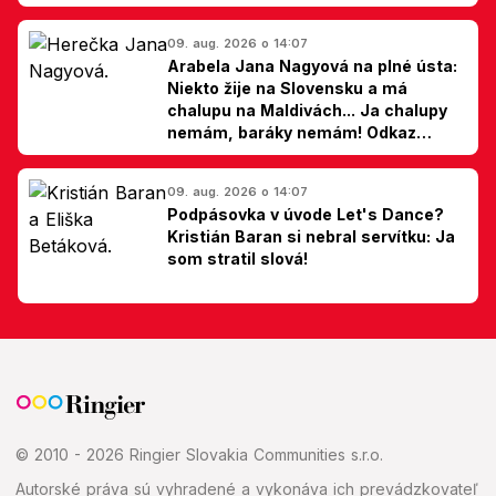
Ellis-Bextor (foto)
09. aug. 2026 o 14:07
Arabela Jana Nagyová na plné ústa:
Niekto žije na Slovensku a má
chalupu na Maldivách... Ja chalupy
nemám, baráky nemám! Odkaz
Slovákom
09. aug. 2026 o 14:07
Podpásovka v úvode Let's Dance?
Kristián Baran si nebral servítku: Ja
som stratil slová!
© 2010 - 2026 Ringier Slovakia Communities s.r.o.
Autorské práva sú vyhradené a vykonáva ich prevádzkovateľ