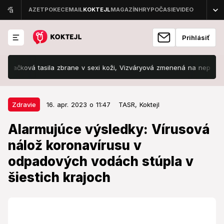
Prihlásiť
ková tasila zbrane v sexi koži, Vizváryová zmenená na nepoznanie!
16. apr. 2023 o 11:47
Zdravie
Zdravie
16. apr. 2023 o 11:47
TASR,
Koktejl
Alarmujúce výsledky: Vírusová
Alarmujúce výsledky: Vírusová
nálož koronavírusu v odpadových
nálož koronavírusu v
vodách stúpla v šiestich krajoch
odpadových vodách stúpla v
Počas monitoringu odpadových vôd zazanamenali
šiestich krajoch
zvýšenú hladinu koronavírusu.