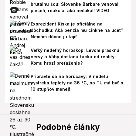
brutálnu šou: Slovenke Barbare venoval
pieseň, reakcia, akú nečakal! VIDEO
Exprezident Kiska je oficiálne na
dôchodku: Aká penzia mu cinkne na účet?
Nemám dôvod ju tajiť
Veľký nedeľný horoskop: Levom prasknú
nervy a Váhy dostanú facku od reality!
Komu hrozí preťaženie?
Pripravte sa na horúčavy: V nedeľu
vystrelia teploty na 36 °C, no TU má byť o
10 stupňov menej!
Podobné články