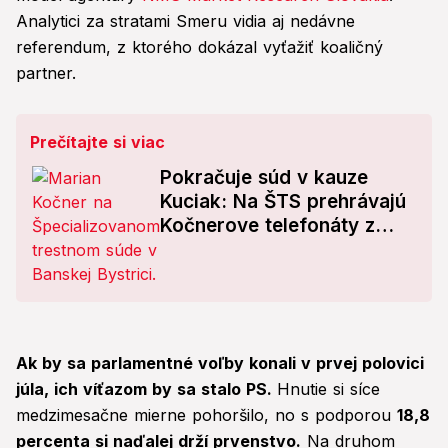
Analytici za stratami Smeru vidia aj nedávne
referendum, z ktorého dokázal vyťažiť koaličný
partner.
Prečítajte si viac
Pokračuje súd v kauze
Kuciak: Na ŠTS prehrávajú
Kočnerove telefonáty z
väzby!
Ak by sa parlamentné voľby konali v prvej polovici
júla, ich víťazom by sa stalo PS.
Hnutie si síce
medzimesačne mierne pohoršilo, no s podporou
18,8
percenta si naďalej drží prvenstvo.
Na druhom