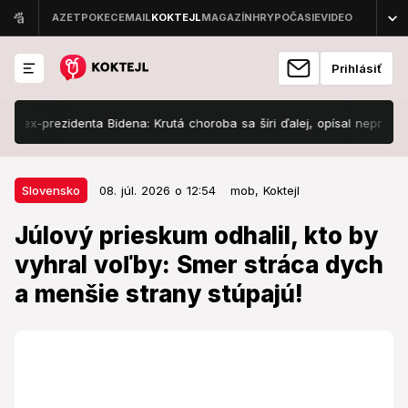
Prihlásiť
rezidenta Bidena: Krutá choroba sa šíri ďalej, opísal nepredstaviteľnú
08. júl. 2026 o 12:54
Slovensko
Slovensko
08. júl. 2026 o 12:54
mob,
Koktejl
Júlový prieskum odhalil, kto by
Júlový prieskum odhalil, kto by
vyhral voľby: Smer stráca dych a
vyhral voľby: Smer stráca dych
menšie strany stúpajú!
a menšie strany stúpajú!
Deklarovaná volebná účasť v júli medzimesačne
stúpla na takmer 61 percent.