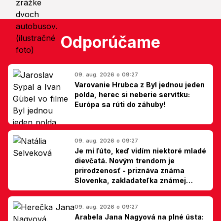
Odporúčame
09. aug. 2026 o 09:27
Varovanie Hrubca z Byl jednou jeden
polda, herec si neberie servítku:
Európa sa rúti do záhuby!
09. aug. 2026 o 09:27
Je mi ľúto, keď vidím niektoré mladé
dievčatá. Novým trendom je
prirodzenosť - priznáva známa
Slovenka, zakladateľka známej
kliniky
09. aug. 2026 o 09:27
Arabela Jana Nagyová na plné ústa: