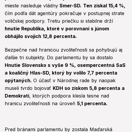
mieste nasleduje vládny
Smer-SD. Ten získal 15,4 %,
čím podľa dát agentúry pokračuje v postupnej strate
voličskej podpory. Tretiu priečku si stabilne drží
hnutie Republika, ktoré v porovnaní s júnom
obhájilo svojich 12,8 percenta.
Bezpečne nad hranicou zvoliteľnosti sa pohybujú aj
ďalšie tri subjekty. Do parlamentu by sa dostalo
Hnutie Slovensko s vyše 9 %, osempercentná SaS
a koaličný Hlas-SD, ktorý by volilo 7,7 percenta
opýtaných.
O účasť v Národnej rade by naopak
museli tvrdo bojovať
KDH so ziskom 5,8 percenta a
Demokrati
, ktorých podpora klesla tesne nad
hranicu zvoliteľnosti na úroveň
5,1 percenta.
Pred bránami parlamentu by zostala Maďarská