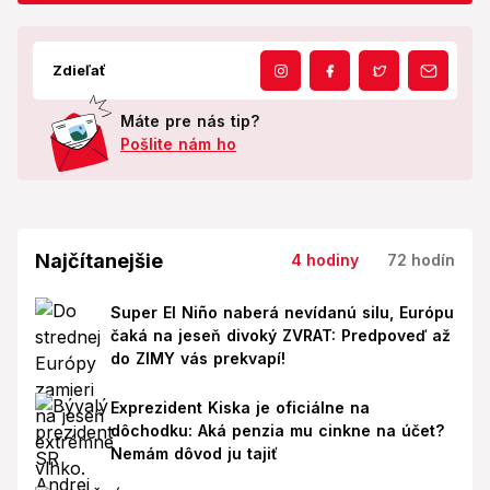
Zdieľať
Máte pre nás tip?
Pošlite nám ho
Najčítanejšie
4 hodiny
72 hodín
Super El Niño naberá nevídanú silu, Európu
čaká na jeseň divoký ZVRAT: Predpoveď až
do ZIMY vás prekvapí!
Exprezident Kiska je oficiálne na
dôchodku: Aká penzia mu cinkne na účet?
Nemám dôvod ju tajiť