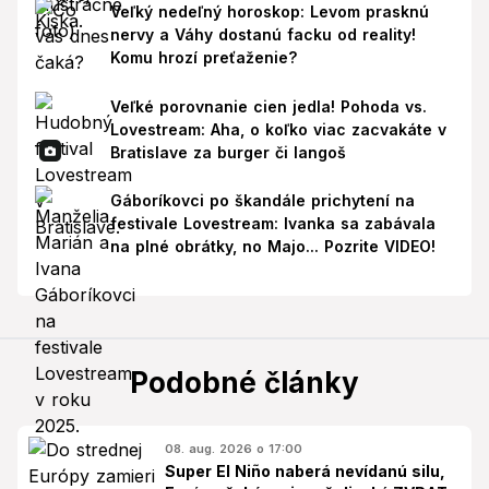
Veľký nedeľný horoskop: Levom prasknú
nervy a Váhy dostanú facku od reality!
Komu hrozí preťaženie?
Veľké porovnanie cien jedla! Pohoda vs.
Lovestream: Aha, o koľko viac zacvakáte v
Bratislave za burger či langoš
Gáboríkovci po škandále prichytení na
festivale Lovestream: Ivanka sa zabávala
na plné obrátky, no Majo... Pozrite VIDEO!
Podobné články
08. aug. 2026 o 17:00
Super El Niño naberá nevídanú silu,