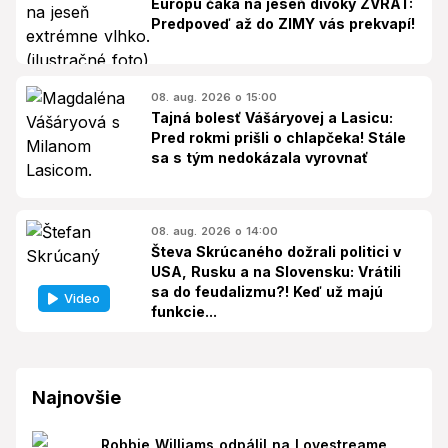
Európu čaká na jeseň divoký ZVRAT:
Predpoveď až do ZIMY vás prekvapí!
08. aug. 2026 o 15:00
Tajná bolesť Vášáryovej a Lasicu:
Pred rokmi prišli o chlapčeka! Stále
sa s tým nedokázala vyrovnať
08. aug. 2026 o 14:00
Števa Skrúcaného dožrali politici v
USA, Rusku a na Slovensku: Vrátili
sa do feudalizmu?! Keď už majú
Video
funkcie...
Najnovšie
Robbie Williams odpálil na Lovestreame