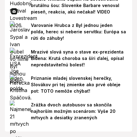
brutálnu šou: Slovenke Barbare venoval
pieseň, reakcia, akú nečakal! VIDEO
Varovanie Hrubca z Byl jednou jeden
polda, herec si neberie servítku: Európa sa
rúti do záhuby!
Mrazivé slová syna o stave ex-prezidenta
Bidena: Krutá choroba sa šíri ďalej, opísal
nepredstaviteľnú bolesť!
Priznanie mladej slovenskej herečky,
Slovákov pri tej zmienke ako prvé obleje
pot: TOTO nemôže chýbať!
Zrážka dvoch autobusov sa skončila
najhorším možným scenárom: Vyše 20
mŕtvych a desiatky zranených