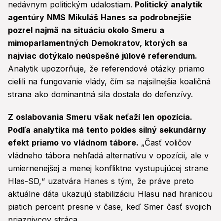
nedávnym politickým udalostiam.
Politický analytik
agentúry NMS Mikuláš Hanes sa podrobnejšie
pozrel najmä na situáciu okolo Smeru a
mimoparlamentných Demokratov, ktorých sa
najviac dotýkalo neúspešné júlové referendum.
Analytik upozorňuje, že referendové otázky priamo
cielili na fungovanie vlády, čím sa najsilnejšia koaličná
strana ako dominantná sila dostala do defenzívy.
Z oslabovania Smeru však neťaží len opozícia.
Podľa analytika má tento pokles silný sekundárny
efekt priamo vo vládnom tábore.
„Časť voličov
vládneho tábora nehľadá alternatívu v opozícii, ale v
umiernenejšej a menej konfliktne vystupujúcej strane
Hlas-SD,“ uzatvára Hanes s tým, že práve preto
aktuálne dáta ukazujú stabilizáciu Hlasu nad hranicou
piatich percent presne v čase, keď Smer časť svojich
priaznivcov stráca.