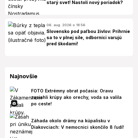
starý svet! Nastolí nový poriadok?
06. aug. 2026 o 18:56
Slovensko pod paľbou živlov: Prihrnie
sa to v plnej sile, odborníci varujú
pred škodami!
Najnovšie
FOTO Extrémny obrat počasia: Oravu
zasiahli krúpy ako orechy, voda sa valila
po ceste!
Záhada okolo drámy na kúpalisku v
Diakovciach: V nemocnici skončilo 8 ľudí!