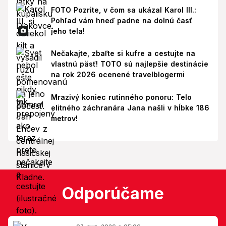
FOTO Pozrite, v čom sa ukázal Karol III.:
Pohľad vám hneď padne na dolnú časť
jeho tela!
Nečakajte, zbaľte si kufre a cestujte na
vlastnú päsť! TOTO sú najlepšie destinácie
na rok 2026 ocenené travelblogermi
Mrazivý koniec rutinného ponoru: Telo
elitného záchranára Jana našli v hĺbke 186
metrov!
Odporúčame