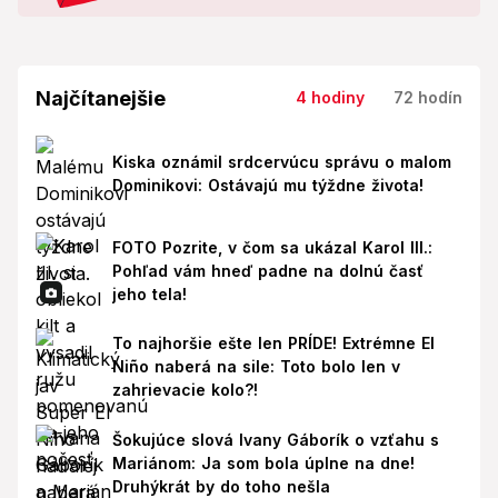
Najčítanejšie
4 hodiny
72 hodín
Kiska oznámil srdcervúcu správu o malom
Dominikovi: Ostávajú mu týždne života!
FOTO Pozrite, v čom sa ukázal Karol III.:
Pohľad vám hneď padne na dolnú časť
jeho tela!
To najhoršie ešte len PRÍDE! Extrémne El
Niño naberá na sile: Toto bolo len v
zahrievacie kolo?!
Šokujúce slová Ivany Gáborík o vzťahu s
Mariánom: Ja som bola úplne na dne!
Druhýkrát by do toho nešla