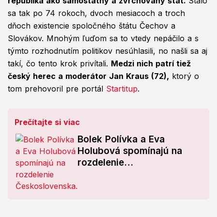
republika ako samostatný a zvrchovaný štát.
Stalo
sa tak po 74 rokoch, dvoch mesiacoch a troch
dňoch existencie spoločného štátu Čechov a
Slovákov. Mnohým ľuďom sa to vtedy nepáčilo a s
týmto rozhodnutím politikov nesúhlasili, no našli sa aj
takí, čo tento krok privítali.
Medzi nich patrí tiež
český herec a moderátor Jan Kraus (72),
ktorý o
tom prehovoril pre portál
Startitup
.
Prečítajte si viac
Bolek Polívka a Eva
Holubová spomínajú na
rozdelenie
Československa:
Rozdelenie bolo veľkým
prekvapením