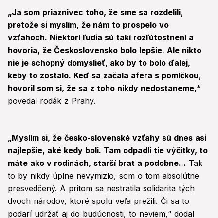
„Ja som priaznivec toho, že sme sa rozdelili,
pretože si myslím, že nám to prospelo vo
vzťahoch. Niektorí ľudia sú takí rozľútostnení a
hovoria, že Československo bolo lepšie. Ale nikto
nie je schopný domyslieť, ako by to bolo ďalej,
keby to zostalo. Keď sa začala aféra s pomlčkou,
hovoril som si, že sa z toho nikdy nedostaneme,“
povedal rodák z Prahy.
„Myslím si, že česko-slovenské vzťahy sú dnes asi
najlepšie, aké kedy boli. Tam odpadli tie výčitky, to
máte ako v rodinách, starší brat a podobne...
Tak
to by nikdy úplne nevymizlo, som o tom absolútne
presvedčený. A pritom sa nestratila solidarita tých
dvoch národov, ktoré spolu veľa prežili. Či sa to
podarí udržať aj do budúcnosti, to neviem,“ dodal