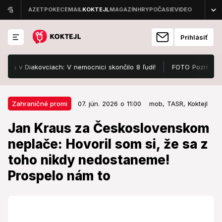
Prihlásiť
Diakovciach: V nemocnici skončilo 8 ľudí!
FOTO Pozrite, v čom sa
07. jún. 2026 o 11:00
Zahraničné promi
Zahraničné promi
07. jún. 2026 o 11:00
mob,
TASR,
Koktejl
Jan Kraus za Československom
Jan Kraus za Československom
neplače: Hovoril som si, že sa z
neplače: Hovoril som si, že sa z
toho nikdy nedostaneme!
toho nikdy nedostaneme!
Prospelo nám to
Prospelo nám to
Vidíte to rovnako?