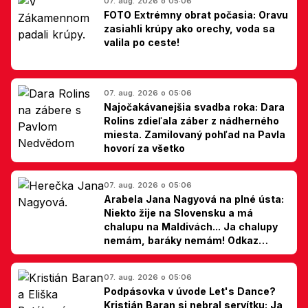
07. aug. 2026 o 05:06
FOTO Extrémny obrat počasia: Oravu
zasiahli krúpy ako orechy, voda sa
valila po ceste!
07. aug. 2026 o 05:06
Najočakávanejšia svadba roka: Dara
Rolins zdieľala záber z nádherného
miesta. Zamilovaný pohľad na Pavla
hovorí za všetko
07. aug. 2026 o 05:06
Arabela Jana Nagyová na plné ústa:
Niekto žije na Slovensku a má
chalupu na Maldivách... Ja chalupy
nemám, baráky nemám! Odkaz
Slovákom
07. aug. 2026 o 05:06
Podpásovka v úvode Let's Dance?
Kristián Baran si nebral servítku: Ja