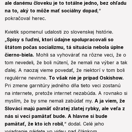
ale danému človeku je to totálne jedno, bez ohľadu
na to, aký to môže mať sociálny dopad
,“
pokračoval herec.
Kvietik spomenul udalosti zo slovenskej histórie.
„
Spisy s ľuďmi, ktorí údajne spolupracovali so
štátom počas socializmu, tá situácia nebola úplne
čierno-biela.
Mohli sa vyhovárať na rôzne veci, že o
tom nevedeli, že boli nútení, že nemali na výber a tak
ďalej. A naozaj vieme povedať, že niektorí v tom boli
regulérne nevinne.
To však nie je prípad Oskishow.
Pri zmene garnitúry jedného dňa tieto veci zostanú
na internete, pretože internet nezabúda. A rovnako si
myslím, že by sme nemali zabúdať my.
A ja viem, že
Slováci majú pamäť ožratej zlatej rybky, ale veľa z
nás si veci pamätať bude. A hlavne si bude
pamätať, že kto ich robil
,“ dodal. Celé jeho
vyjadrenie nájdete vo videu nad článkom.