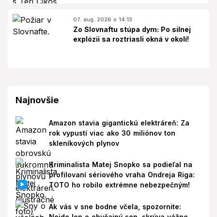
07. aug. 2026 o 14:13
Zo Slovnaftu stúpa dym: Po silnej
explózii sa roztriasli okná v okolí!
Najnovšie
Amazon stavia gigantickú elektráreň: Za
rok vypustí viac ako 30 miliónov ton
skleníkových plynov
Kriminalista Matej Snopko sa podieľal na
profilovaní sériového vraha Ondreja Riga:
TOTO ho robilo extrémne nebezpečným!
Ak vás v sne bodne včela, spozornite:
Nejde len o obyčajný sen, skrýva vážne