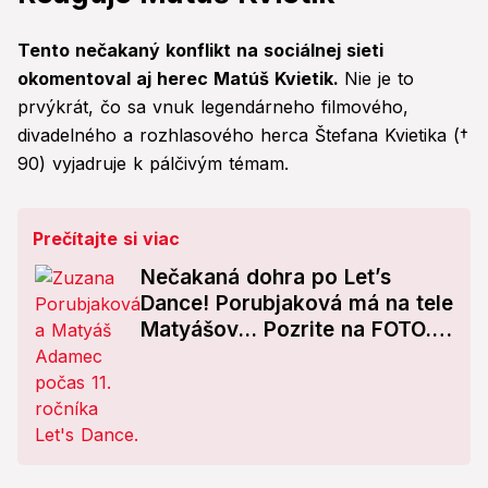
Tento nečakaný konflikt na sociálnej sieti
okomentoval aj herec Matúš Kvietik.
Nie je to
prvýkrát, čo sa vnuk legendárneho filmového,
divadelného a rozhlasového herca Štefana Kvietika (†
90) vyjadruje k pálčivým témam.
Prečítajte si viac
Nečakaná dohra po Let’s
Dance! Porubjaková má na tele
Matyášov... Pozrite na FOTO...
UFF