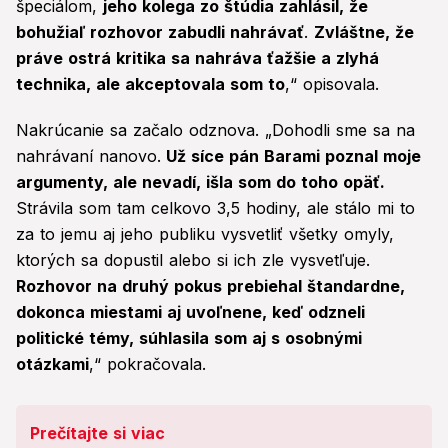
špeciálom,
jeho kolega zo štúdia zahlásil, že
bohužiaľ rozhovor zabudli nahrávať
.
Zvláštne, že
práve ostrá kritika sa nahráva ťažšie a zlyhá
technika, ale akceptovala som to
,“ opisovala.
Nakrúcanie sa začalo odznova. „Dohodli sme sa na
nahrávaní nanovo.
Už síce pán Barami poznal moje
argumenty, ale nevadí, išla som do toho opäť.
Strávila som tam celkovo 3,5 hodiny, ale stálo mi to
za to jemu aj jeho publiku vysvetliť všetky omyly,
ktorých sa dopustil alebo si ich zle vysvetľuje.
Rozhovor na druhý pokus prebiehal štandardne,
dokonca miestami aj uvoľnene, keď odzneli
politické témy, súhlasila som aj s osobnými
otázkami
,“ pokračovala.
Prečítajte si viac