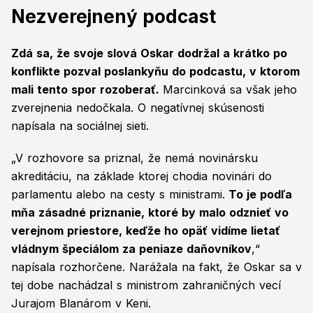
Nezverejnený podcast
Zdá sa, že svoje slová Oskar dodržal a krátko po
konflikte pozval poslankyňu do podcastu, v ktorom
mali tento spor rozoberať.
Marcinková sa však jeho
zverejnenia nedočkala. O negatívnej skúsenosti
napísala na sociálnej sieti.
„V rozhovore sa priznal, že nemá novinársku
akreditáciu, na základe ktorej chodia novinári do
parlamentu alebo na cesty s ministrami.
To je podľa
mňa zásadné priznanie, ktoré by malo odznieť vo
verejnom priestore, keďže ho opäť vidíme lietať
vládnym špeciálom za peniaze daňovníkov
,“
napísala rozhorčene. Narážala na fakt, že Oskar sa v
tej dobe nachádzal s ministrom zahraničných vecí
Jurajom Blanárom v Keni.