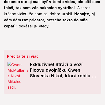
dokonca ste aj mali byť v tomto videu, ale cítil som
faloš, tak som vás nakoniec vystrihol.
A teraz
krásne vidieť, že som asi dobre urobil.
Nebojte, aj
vám dám raz priestor, netreba takto do mňa
kopať
,“ odkázal jej vtedy.
Prečítajte si viac
Exkluzívne! Stráži a vozí
Ficovu dvojníčku Gwen:
Slovenka Nikol, ktorá robila v
base: Špeciálna požiadavka je,
že... Čo sa deje v zákulisí?