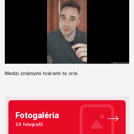
0
seconds
Medzi známymi tvárami to vrie.
of
2
minutes,
45
seconds
Fotogaléria
24 fotografií