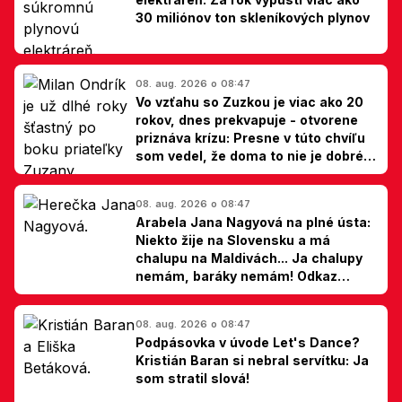
30 miliónov ton skleníkových plynov
08. aug. 2026 o 08:47
Vo vzťahu so Zuzkou je viac ako 20
rokov, dnes prekvapuje - otvorene
priznáva krízu: Presne v túto chvíľu
som vedel, že doma to nie je dobré,
hovorí Milan Ondrík
08. aug. 2026 o 08:47
Arabela Jana Nagyová na plné ústa:
Niekto žije na Slovensku a má
chalupu na Maldivách... Ja chalupy
nemám, baráky nemám! Odkaz
Slovákom
08. aug. 2026 o 08:47
Podpásovka v úvode Let's Dance?
Kristián Baran si nebral servítku: Ja
som stratil slová!