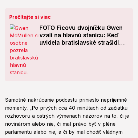
Prečítajte si viac
FOTO Ficovu dvojníčku Gwen
vzali na hlavnú stanicu: Keď
uvidela bratislavské strašidlo,
zmohla sa na jedinú vetu!
Samotné nakrúcanie podcastu prinieslo nepríjemné
momenty. „Po prvých cca 40 minútach od začiatku
rozhovoru a ostrých výmenach názorov na to, či je
novinárom alebo nie, či mal právo byť v pléne
parlamentu alebo nie, a či by mal chodiť vládnym