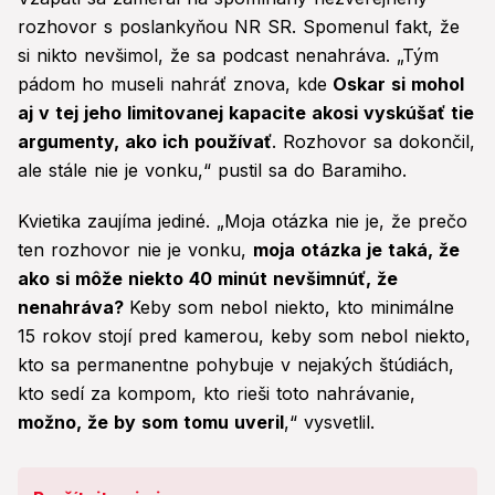
rozhovor s poslankyňou NR SR. Spomenul fakt, že
si nikto nevšimol, že sa podcast nenahráva. „Tým
pádom ho museli nahráť znova, kde
Oskar si mohol
aj v tej jeho limitovanej kapacite akosi vyskúšať tie
argumenty, ako ich používať
. Rozhovor sa dokončil,
ale stále nie je vonku,“ pustil sa do Baramiho.
Kvietika zaujíma jediné. „Moja otázka nie je, že prečo
ten rozhovor nie je vonku,
moja otázka je taká, že
ako si môže niekto 40 minút nevšimnúť, že
nenahráva?
Keby som nebol niekto, kto minimálne
15 rokov stojí pred kamerou, keby som nebol niekto,
kto sa permanentne pohybuje v nejakých štúdiách,
kto sedí za kompom, kto rieši toto nahrávanie,
možno, že by som tomu uveril
,“ vysvetlil.