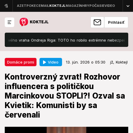
Prihlásiť
raha Ondreja Riga: TOTO ho robilo extrémne nebezpečným!
Ak vás 
13. jún. 2026 o 05:30
Domáce promi
Video
Domáce promi
13. jún. 2026 o 05:30
jž,
Koktejl
Kontroverzný zvrat! Rozhovor
Kontroverzný zvrat! Rozhovor
influencera s političkou
influencera s političkou
Marcinkovou STOPLI?! Ozval sa
Marcinkovou STOPLI?! Ozval sa
Kvietik: Komunisti by sa červenali
Kvietik: Komunisti by sa
Medzi známymi tvárami to vrie.
červenali