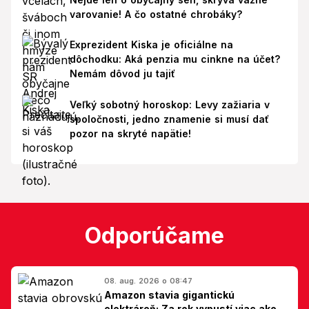
varovanie! A čo ostatné chrobáky?
Exprezident Kiska je oficiálne na
dôchodku: Aká penzia mu cinkne na účet?
Nemám dôvod ju tajiť
Veľký sobotný horoskop: Levy zažiaria v
spoločnosti, jedno znamenie si musí dať
pozor na skryté napätie!
Odporúčame
08. aug. 2026 o 08:47
Amazon stavia gigantickú
elektráreň: Za rok vypustí viac ako