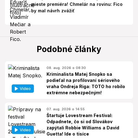
mieste premiéra! Chmelár na rovinu: Fico
by mal návrh zvážiť
Podobné články
08. aug. 2026 o 08:30
Kriminalista Matej Snopko sa
podieľal na profilovaní sériového
vraha Ondreja Riga: TOTO ho robilo
Video
extrémne nebezpečným!
07. aug. 2026 o 14:55
Štartuje Lovestream Festival:
Odpadnete, čo si od Slovákov
zapýtali Robbie Williams a David
Video
Guetta! Ide o tisíce