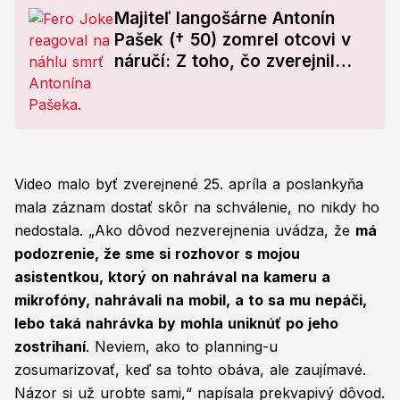
Majiteľ langošárne Antonín
Pašek († 50) zomrel otcovi v
náručí: Z toho, čo zverejnil
Fero Joke, vám stisne srdce!
Video malo byť zverejnené 25. apríla a poslankyňa
mala záznam dostať skôr na schválenie, no nikdy ho
nedostala. „Ako dôvod nezverejnenia uvádza, že
má
podozrenie, že sme si rozhovor s mojou
asistentkou, ktorý on nahrával na kameru a
mikrofóny, nahrávali na mobil, a to sa mu nepáči,
lebo taká nahrávka by mohla uniknúť po jeho
zostrihaní
. Neviem, ako to planning-u
zosumarizovať, keď sa tohto obáva, ale zaujímavé.
Názor si už urobte sami,“ napísala prekvapivý dôvod.