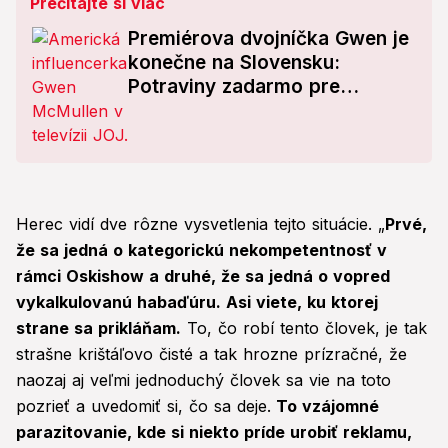
Prečítajte si viac
Premiérova dvojníčka Gwen je
konečne na Slovensku:
Potraviny zadarmo pre
všetkých! Stretne sa s Ficom?
Herec vidí dve rôzne vysvetlenia tejto situácie. „
Prvé,
že sa jedná o kategorickú nekompetentnosť v
rámci Oskishow a druhé, že sa jedná o vopred
vykalkulovanú habaďúru. Asi viete, ku ktorej
strane sa prikláňam.
To, čo robí tento človek, je tak
strašne krištáľovo čisté a tak hrozne prízračné, že
naozaj aj veľmi jednoduchý človek sa vie na toto
pozrieť a uvedomiť si, čo sa deje.
To vzájomné
parazitovanie, kde si niekto príde urobiť reklamu,