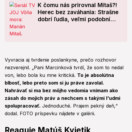
K čomu nás prirovnal Mitaš?!
Herec bez zaváhania: Strašne
dobrí ľudia, veľmi podobní
Slovákom!
Vyvracia aj tvrdenie poslankyne, prečo rozhovor
nezverejnil. „Pani Marcinková tvrdí, že som to nedal
von, lebo bola ku mne kritická.
To je absolútna
blbosť, lebo preto som si ju práve zavolal.
Nahrávať si ma bez môjho vedomia vnímam ako
zásah do mojich práv a nechcem s takými l'udmi
spolupracovať.
Jednoduché. Prajem pekný deň,“
dodal. FOTO príspevku nájdete v galérii.
Reaguje Matúš Kvietik