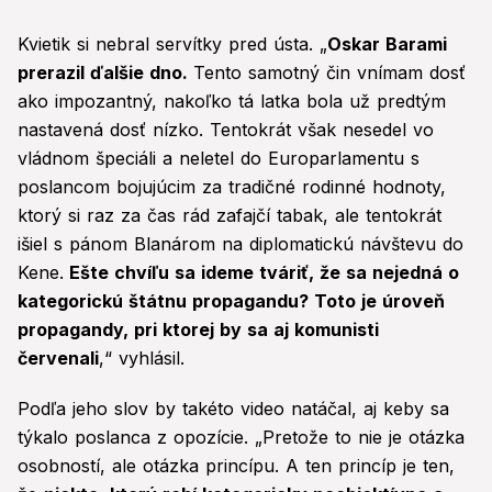
Kvietik si nebral servítky pred ústa. „
Oskar Barami
prerazil ďalšie dno.
Tento samotný čin vnímam dosť
ako impozantný, nakoľko tá latka bola už predtým
nastavená dosť nízko. Tentokrát však nesedel vo
vládnom špeciáli a neletel do Europarlamentu s
poslancom bojujúcim za tradičné rodinné hodnoty,
ktorý si raz za čas rád zafajčí tabak, ale tentokrát
išiel s pánom Blanárom na diplomatickú návštevu do
Kene.
Ešte chvíľu sa ideme tváriť, že sa nejedná o
kategorickú štátnu propagandu? Toto je úroveň
propagandy, pri ktorej by sa aj komunisti
červenali
,“ vyhlásil.
Podľa jeho slov by takéto video natáčal, aj keby sa
týkalo poslanca z opozície. „Pretože to nie je otázka
osobností, ale otázka princípu. A ten princíp je ten,