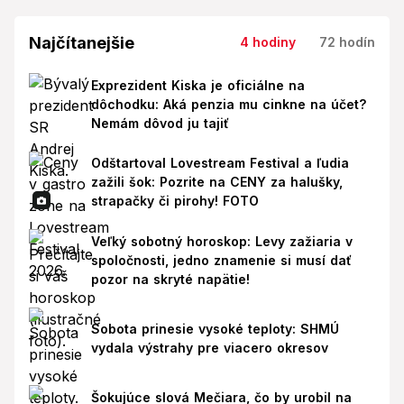
Najčítanejšie
4 hodiny
72 hodín
Exprezident Kiska je oficiálne na
dôchodku: Aká penzia mu cinkne na účet?
Nemám dôvod ju tajiť
Odštartoval Lovestream Festival a ľudia
zažili šok: Pozrite na CENY za halušky,
strapačky či pirohy! FOTO
Veľký sobotný horoskop: Levy zažiaria v
spoločnosti, jedno znamenie si musí dať
pozor na skryté napätie!
Sobota prinesie vysoké teploty: SHMÚ
vydala výstrahy pre viacero okresov
Šokujúce slová Mečiara, čo by urobil na