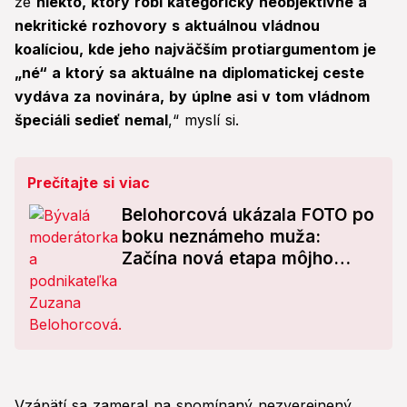
že
niekto, ktorý robí kategoricky neobjektívne a
nekritické rozhovory s aktuálnou vládnou
koalíciou, kde jeho najväčším protiargumentom je
„né“ a ktorý sa aktuálne na diplomatickej ceste
vydáva za novinára, by úplne asi v tom vládnom
špeciáli sedieť nemal
,“ myslí si.
Prečítajte si viac
Belohorcová ukázala FOTO po
boku neznámeho muža:
Začína nová etapa môjho
života! Ľuďom však na
fešákovi niečo nesedí
Vzápätí sa zameral na spomínaný nezverejnený